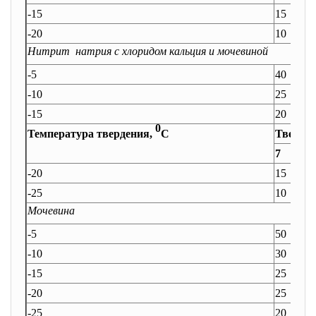
-15
15
-20
10
Нитрит натрия с хлоридом кальция и мочевиной
-5
40
-10
25
-15
20
0
Температура твердения,
С
Тверден
7
-20
15
-25
10
Мочевина
-5
50
-10
30
-15
25
-20
25
-25
20