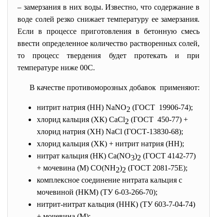
– замерзания в них воды. Известно, что содержание в
воде солей резко снижает температуру ее замерзания.
Если в процессе приготовления в бетонную смесь
ввести определенное количество растворенных солей,
то процесс твердения будет протекать и при
температуре ниже 00С.
В качестве противоморозных добавок применяют:
нитрит натрия (НН) NaNO
(ГОСТ 19906-74);
2
хлорид кальция (ХК) CaCl
(ГОСТ 450-77) +
2
хлорид натрия (ХН) NaCl (ГОСТ-13830-68);
хлорид кальция (ХК) + нитрит натрия (НН);
нитрат кальция (НК) Ca(NO
)
(ГОСТ 4142-77)
3
2
+ мочевина (М) CO(NH
)
(ГОСТ 2081-75E);
2
2
комплексное соединение нитрата кальция с
мочевиной (НКМ) (ТУ 6-03-266-70);
нитрит-нитрат кальция (ННК) (ТУ 603-7-04-74)
+ мочевина (М);