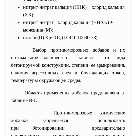
нитрит-нитрат кальция (ННК) + хлорид кальция
(ХК);
нитрит-нитрат - хлорид кальция (ННХК) +
мочевина (М);
поташ (П) K
CO
(ГОСТ 10690-73).
2
3
Выбор противоморозных добавок и их
оптимальное количество зависят от вида
бетонируемой конструкции, степени ее армирования,
наличия агрессивных сред и блуждающих токов,
температуры окружающей среды.
Область применения добавок представлена в
таблице №1.
Противоморозные химические
добавки запрещается использовать
при бетонировании предварительно
напряженных конструкций, армированных