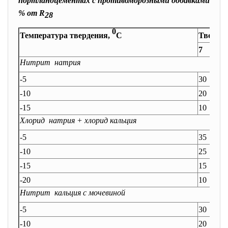
портландцементах с противоморозными добавками
% от R
28
0
Температура твердения,
С
Тверден
7
Нитрит натрия
-5
30
-10
20
-15
10
Хлорид натрия + хлорид кальция
-5
35
-10
25
-15
15
-20
10
Нитрит кальция с мочевиной
-5
30
-10
20