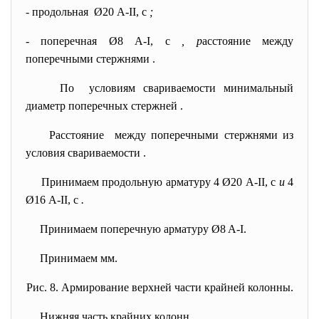
- продольная Ø20 А-II, с
;
- поперечная Ø8 А-I, с
, р
асстояние между
поперечными стержнями
.
По условиям свариваемости минимальный
диаметр поперечных стержней
.
Расстояние между поперечными стержнями из
условия свариваемости
.
Принимаем продольную арматуру 4 Ø20 А-II, с
и
4
Ø16 А-II, с
.
Принимаем поперечную арматуру Ø8 A-I.
Принимаем
мм.
Рис. 8. Армирование верхней части крайней колонны.
Нижняя часть крайних колонн
.