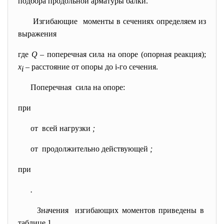
подбора продольной арматуры балки.
Изгибающие моменты в сечениях определяем из
выражения
где
Q
– поперечная сила на опоре (опорная реакция);
x
– расстояние от опоры до i-го сечения.
i
Поперечная сила на опоре:
при
от всей нагрузки
;
от продолжительно действующей
;
при
.
Значения изгибающих моментов приведены в
таблице 1.