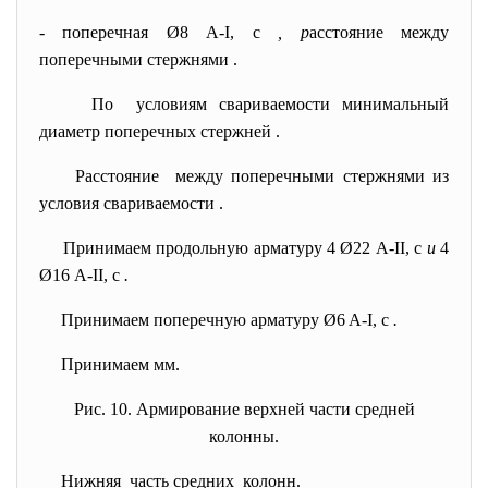
- поперечная Ø8 А-I, с
, р
асстояние между
поперечными стержнями
.
По условиям свариваемости минимальный
диаметр поперечных стержней
.
Расстояние между поперечными стержнями из
условия свариваемости
.
Принимаем продольную арматуру 4 Ø22 А-II, с
и
4
Ø16 А-II, с
.
Принимаем поперечную арматуру Ø6 A-I, с
.
Принимаем
мм.
Рис. 10. Армирование верхней части средней
колонны.
Нижняя часть средних колонн
.