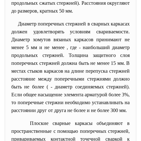
продольных сжатых стержней). Расстояния округляют
до размеров, кратных
50 мм.
Диаметр поперечных стержней
в сварных каркасах
должен удовлетворять условиям свариваемости.
Диаметр хомутов вязаных каркасов прини
мают не
менее 5 мм и не менее
, где - наиболь
ший диаметр
продольных стержней. Толщина защитного слоя
поперечных стержней должна быть не менее 15 мм. В
местах стыков каркасов на длине перепуска стержней
расстояние между поперечными стержнями должно
быть не более
( - диаметр соединяемых стержней).
Если общее насыщение элемента арматурой более 3%,
то поперечные стержни необходимо устанавливать на
расст
оянии друг от друга не более
и не более
300 мм.
Плоские сварные каркасы объединяют в
пространственные с помощью поперечных стержней,
привариваемых контактной точечной сваркой к