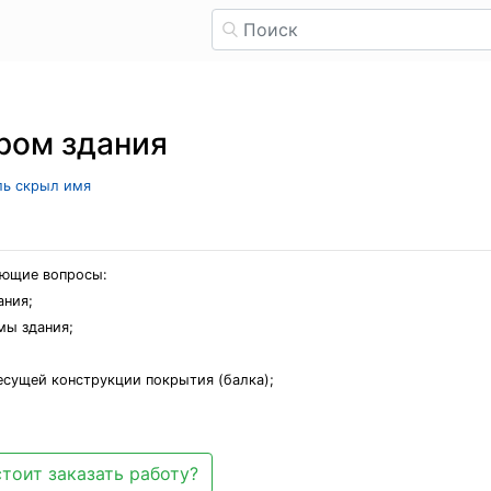
ром здания
ель скрыл имя
ующие вопросы:
ания;
мы здания;
есущей конструкции покрытия (балка);
тоит заказать работу?