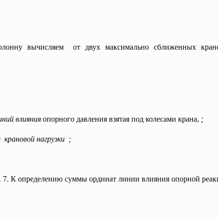
колонну вычисляем от двух максимально сближенных кра
иний влияния
опорного давления взятая под колесами крана,
;
 крановой нагрузки ;
. 7. К определению суммы ординат линии влияния опорной реак