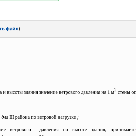
ть файл
)
2
 и высоты здания значение ветрового давления на 1 м
стены оп
, для
III района по ветровой нагрузке
;
ение
ветрового давления по высоте здания, принима