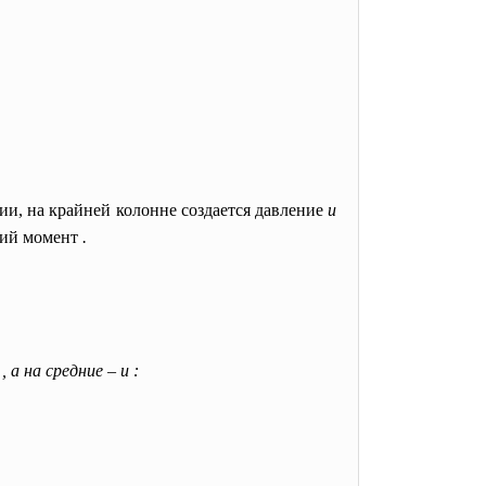
ии, на крайней колонне создается давление
и
щий момент
.
и
, а на средние
–
и :