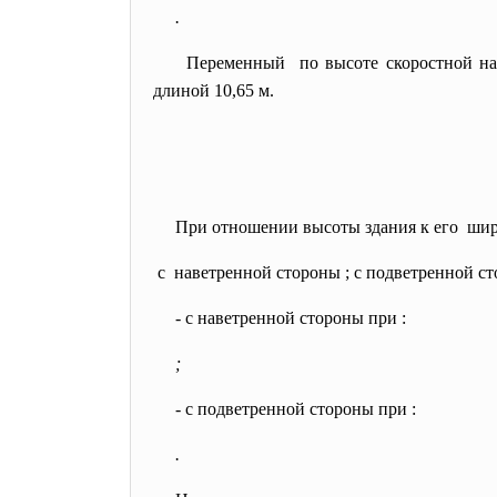
.
Переменный по высоте скоростной нап
длиной 10,65 м.
При отношении высоты здания к его ши
с наветренной стороны ; с подветренной ст
- с наветренной стороны при
:
;
- с подветренной стороны при
:
.