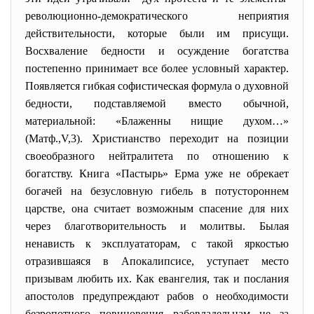
революционно-демократического неприятия
действительности, которые были им присущи.
Восхваление бедности и осуждение богатства
постепенно принимает все более условный характер.
Появляется гибкая софистическая формула о духовной
бедности, подставляемой вместо обычной,
материальной: «Блаженны нищие духом…»
(Матф.,V,3). Христианство переходит на позиции
своеобразного нейтралитета по отношению к
богатству. Книга «Пастырь» Ерма уже не обрекает
богачей на безусловную гибель в потустороннем
царстве, она считает возможным спасение для них
через благотворительность и молитвы. Былая
ненависть к эксплуататорам, с такой яркостью
отразившаяся в Апокалипсисе, уступает место
призывам любить их. Как евангелия, так и послания
апостолов предупреждают рабов о необходимости
безропотного повиновения рабовладельцам не за