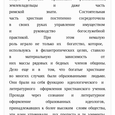
землевладельцы и даже часть
римской знати. Состоятельная
часть христиан постепенно
сосредоточила
в своих руках управление
имуществом
и руководство богослужебной
практикой. При этом немалую
роль играло не только их богатство, которое,
используясь в филантропических целях,
ставило
в материальную зависимость от
них массы рядовых и бедных членов общины.
Дело еще и в том, что богатые христиане
во многих случаях были
образованными людьми.
Они брали на себя функцию идеологического и
литературного оформления христианского
учения.
Проходя через сознание и
литературное
оформление образованных
идеологов,
принадлежавших к более
высоким слоям общества,
эти идеи утрачивали дух протеста и те элементы