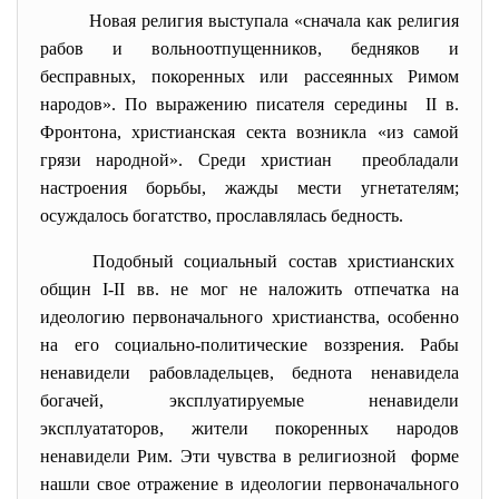
Новая религия выступала «сначала как религия
рабов и вольноотпущенников, бедняков и
бесправных, покоренных или рассеянных Римом
народов». По выражению писателя середины II в.
Фронтона, христианская секта возникла «из самой
грязи народной». Среди христиан преобладали
настроения борьбы, жажды мести угнетателям;
осуждалось богатство, прославлялась бедность.
Подобный социальный состав христианских
общин І-ІІ вв. не мог не наложить отпечатка на
идеологию первоначального христианства, особенно
на его социально-политические воззрения. Рабы
ненавидели рабовладельцев, беднота ненавидела
богачей, эксплуатируемые ненавидели
эксплуататоров, жители покоренных народов
ненавидели Рим. Эти чувства в религиозной форме
нашли свое отражение в идеологии первоначального