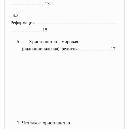
…………
……..…13
4.3.
Реформация………………………………………………
……
…………....15
Христианство – мировая
(наднациональная) религия. ………………...17
Что такое христианство.