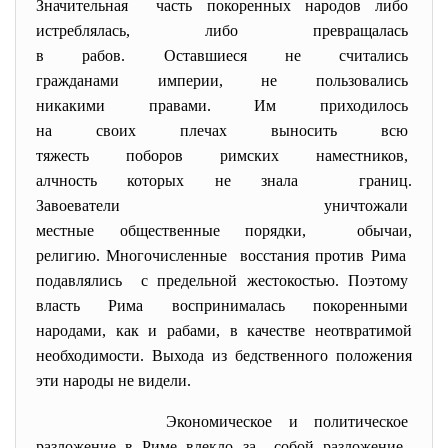
Значительная часть покоренных народов либо
истреблялась, либо превращалась
в рабов. Оставшиеся не
считались
гражданами империи, не
пользовались
никакими правами. Им
приходилось
на своих плечах выносить всю
тяжесть поборов римских
наместников,
алчность которых не знала границ.
Завоеватели уничтожали
местные общественные порядки, обычаи,
религию. Многочисленные восстания против Рима
подавлялись с предельной жестокостью.
Поэтому
власть Рима воспринималась
покоренными
народами, как и рабами, в качестве неотвратимой
необходимости. Выхода из бедственного положения
эти народы не видели.
Экономическое и политическое
разложение в Риме влекло за собой разложение