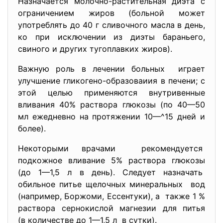
Назначается молочно-растительная диэта с
ограничением жиров (больной может
употреблять до 40 г сливочного масла в день,
ко при исключении из диэты бараньего,
свиного и других тугоплавких жиров).
Важную роль в лечении больных играет
улучшение гликогено-
образоваиия в печени; с
этой целью применяются внутривенные
вливания 40% раствора глюкозы (по 40—50
мл ежедневно на протяжении 10—^15 дней и
более).
Некоторыми врачами рекомендуется
подкожное вливание 5% раствора глюкозы
(до 1—1,5 л в день). Следует назначать
обильное питье щелочных минеральных вод
(например, Боржоми, Ессентуки), а также 1 %
раствора сернокислой магнезии для питья
(в количестве до 1—1,5 л в сутки).