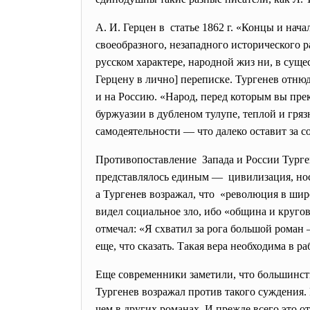
А. И. Герцен в статье 1862 г. «Концы и на
своеобразного, незападного исторического 
русском характере, народной жиз ни, в сущ
Герцену в лично] переписке. Тургенев отню
и на Россию. «Народ, перед которым вы пре
буржуазии в дубленом тулупе, теплой и гря
самодеятельности — что далеко оставит за 
Противопоставление Запада и России Турген
представлялось единым — цивилизация, нос
а Тургенев возражал, что «революция в шир
видел социальное зло, ибо «община и кругов
отмечал: «Я схватил за рога большой роман —
еще, что сказать. Такая вера необходима в ра
Еще современники заметили, что большинст
Тургенев возражал против такого суждения
чем в других романах. И прежде всего это 