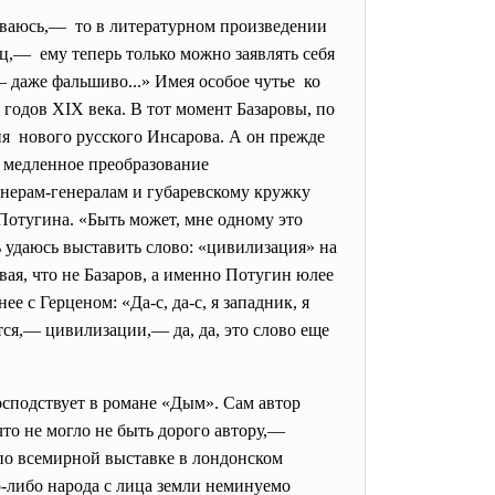
неваюсь,— то в литературном произведении
ец,— ему теперь только можно заявлять себя
— даже фальшиво...» Имея особое чутье ко
годов XIX века. В тот момент Базаровы, по
ия нового русского Инсарова. А он прежде
к медленное преобразование
нерам-генералам и губаревскому кружку
Потугина. «Быть может, мне одному это
рь удаюсь выставить слово: «цивилизация» на
вая, что не Базаров, а именно Потугин юлее
е с Герценом: «Да-с, да-с, я западник, я
ются,— цивилизации,— да, да, это слово еще
осподствует в романе «Дым». Сам автор
что не могло не быть дорого автору,—
 по всемирной выставке в лондонском
о-либо народа с лица земли неминуемо