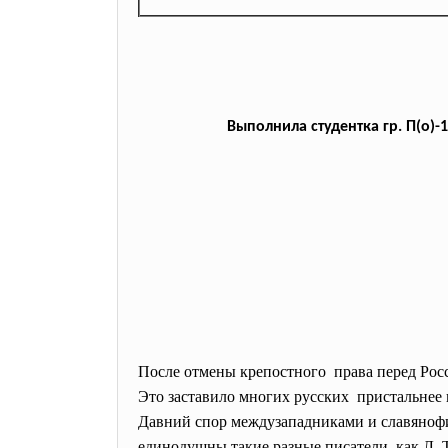
Выполнила студентка г
После отмены крепостного права перед Росс
Это заставило многих русских пристальнее 
Давний спор междузападниками и славянофи
единодушны такие разные писатели, как Л. 