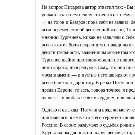
На вопрос Писарева автор ответил так: «Вы
упоминать о нем нельзя: отнестись к нему с
— на то он и Базаров; пока себя не заявил,
всем переменам в общественной жизни, Тург
мнению Тургенева, никак не заявляли о себе
всего «хотел быть искренним и правдивым».
действительности, важнейшим моментом кот
Тургенев щейно противопоставил не нового
лицо дорого; но я радуюсь тому, что оно поя
моем знамени,— и пусть в него швыряют гряз
всего близок и дорог ему. В речах Потугина 
предан Европе; то есть, говоря точнее, я п
лучше,— и люблю ее всем сердцем, и верю в н
Однако и взгляды Потугина вряд ли могут с
признавался позже, что в его герое есть до
Россию. В своих раздумьях о судьбах родин
Хрустальном дворце, он вдруг решает, что, 