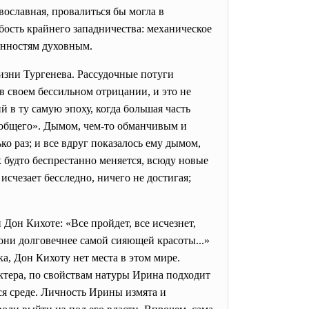
вославная, провалиться бы могла в
абость крайнего западничества: механическое
енностям духовным.
жизни Тургенева. Рассудочные потуги
 своем бессильном отрицании, и это не
 в ту самую эпоху, когда большая часть
еобщего». Дымом, чем-то обманчивым и
о раз; и все вдруг показалось ему дымом,
ак будто беспрестанно меняется, всюду новые
 исчезает бесследно, ничего не достигая;
 Дон Кихоте: «Все пройдет, все исчезнет,
; они долговечнее самой сияющей красоты...»
а, Дон Кихоту нет места в этом мире.
ктера, по свойствам натуры Ирина подходит
ся среде. Личность Ирины измята и