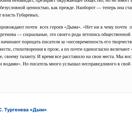
оиня ненавидит, презирает окружающее общество, но не имеет в
 безусловной ценностью, как прежде. Наоборот — теперь она ст
 власть Губаревых.
опровождают почти всех героев «Дыма». «Нет ни к чему почти 
ргенева — социальные, это своего рода летопись общественной 
начинают порицать писателя за «несовременность его творчества
сти, стихотворения в прозе, а их почти единогласно величают 
, своему таланту. И время все расставило на свои места. Мы во
водами». Но писатель много услышал несправедливого в свой ад
С. Тургенева «Дым»