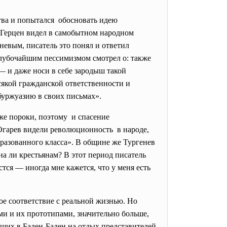
тва и
попытался обосновать идею
и Герцен видел в самобытном народном
невым, писатель это понял и ответил
 глубочайшим пессимизмом смотрел о: также
— и даже носи в себе зародыш такой
сякой гражданской ответственности и
буржуазию в своих письмах».
 же пороки, поэтому и спасение
Огарев видели революционность в народе,
разованного класса». В общине же Тургенев
на ли крестьянам? В этот период писатель
стся — иногда мне кажется, что у меня есть
е соответствие с реальной жизнью. Но
и и их прототипами, значительно больше,
вших в Баден-Баден на отдых представителей