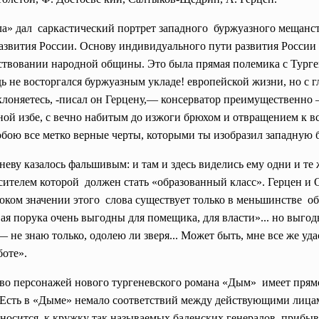
чала» дал саркастический портрет западного буржуазного мещанс
развития России. Основу индивидуального пути развития Росси
ествовании народной общины. Это была прямая полемика с Турге
дь не восторгался буржуазным укладе! европейской жизни, но с
клоняетесь, -писал он Герцену,— консерватор преимущественно 
зной избе, с вечно набитым до изжоги брюхом и отвращением к в
собою все метко верные черты, которыми ты изобразил западную 
еву казалось фальшивым: и там и здесь виделись ему одни и те
ителем которой должен стать «образованный класс». Герцен и 
оком значении этого слова существует только в меньшинстве об
ая порука очень выгодны для помещика, для власти»... но выгод
 не знаю только, одолею ли зверя... Может быть, мне все же уда
боте».
во персонажей нового тургеневского романа «Дым» имеет прямо
. Есть в «Дыме» немало соответствий между действующими лицам
относится к кружку так называемых баденских генералов, прибы