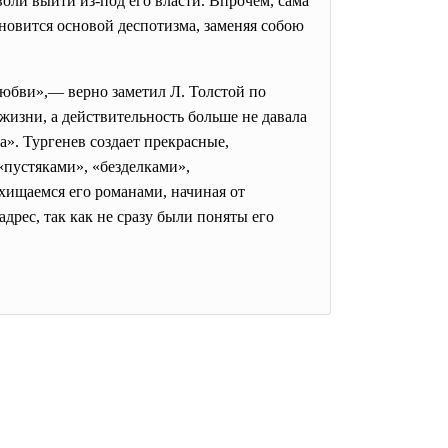
оли выйти из-под его власти. Впрочем, сама
ановится основой деспотизма, заменяя собою
любви»,— верно заметил Л. Толстой по
жизни, а действительность больше не давала
». Тургенев создает прекрасные,
«пустяками», «безделками»,
схищаемся его романами, начиная от
рес, так как не сразу были поняты его