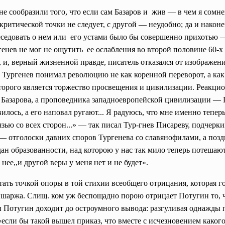
 не сообразили того, что если сам Базаров и жив — в чем я сом
 критической точки не следует, с другой — неудобно; да и након
 беседовать о нем или его устами было бы совершенно прихотью 
енев не мог не ощутить ее ослабления во второй половине 60-х 
, и, верный жизненной правде, писатель отказался от изображен
 Тургенев понимал революцию не как коренной переворот, а ка
орого является торжество просвещения и цивилизации. Реакцио
 Базарова, а проповедника западноевропейской цивилизации — 
вилось, а его наповал ругают... Я радуюсь, что мне именно тепе
ью со всех сторон...» — так писал Тур-гнев Писареву, подчерки
— отголоски давних споров Тургенева со славянофилами, а поздне
редан образованности, над которою у нас так мило теперь потеша
ее,,и другой веры у меня нет и не будет».
тать точкой опоры в той стихии всеобщего отрицания, которая г
ля шаржа. Слищ. ком уж беспощадно порою отрицает Потугин то, 
ы Потугин доходит до остроумного вывода: разгуливая однажды
«если бы такой вышел приказ, что вместе с исчезновением каког