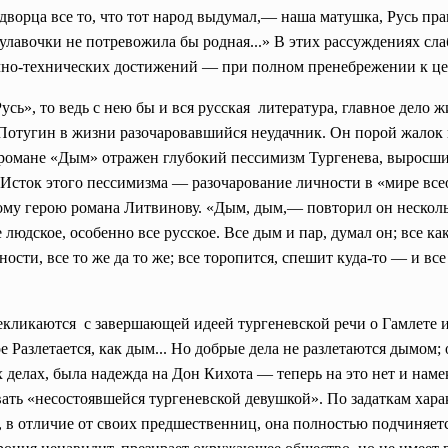
ворца все то, что тот народ выдумал,— наша матушка, Русь пра
булавочки не потревожила бы родная...» В этих рассуждениях сл
учно-технических достижений — при полном пренебрежении к ц
усь», то ведь с нею бы и вся русская литература, главное дело 
отугин в жизни разочаровавшийся неудачник. Он порой жалок в
 романе «Дым» отражен глубокий пессимизм Тургенева, выросший
Исток этого пессимизма — разочарование личности в «мире вс
ому герою романа Литвинову. «Дым, дым,— повторил он нескольк
 людское, особенно все русское. Все дым и пар, думал он; все к
ности, все то же да то же; все торопится, спешит куда-то — и все
екликаются с завершающей идеей
тургеневской речи о Гамлете и
ое Разлетается, как дым... Но добрые дела не разлетаются дымом
 делах, была надежда на Дон Кихота — теперь на это нет и намек
ть «несостоявшейся тургеневской девушкой». По задаткам хара
, в отличие от своих предшественниц, она полностью подчиняет