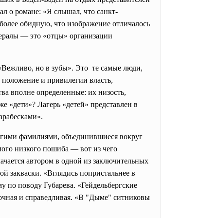
л о романе: «Я слышал, что санкт-
 более обидную, что изображение отличалось
нералы — это «отцы» организации
ежливо, но в зубы». Это те самые люди,
е положение и привилегии власть,
ва вполне определенные: их низость,
же «дети»? Лагерь «детей» представлен в
арабесками».
угими фамилиями, объединившиеся вокруг
мого низкого пошиба — вот из чего
лачается автором в одной из заключительных
ой закваски. «Вглядись попристальнее в
у по поводу Губарева. «Гейдельбергские
точная и справедливая. «В "Дыме" ситниковы