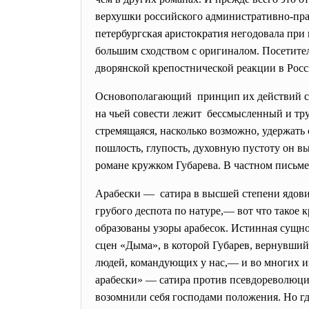
верхушки российского административно-
пра
петербургская аристократия негодовала при 
большим сходством с оригиналом. Посетител
дворянской крепостнической реакции в Росс
Основополагающий принцип их действий сфо
на чьей совести лежит бессмысленный и т
стремящаяся, насколько возможно, удержать
пошлость, глупость, духовную пустоту он вы
романе кружком Губарева. В частном письме
Арабески — сатира в высшей степени ядови
грубого деспота по натуре,— вот что такое
образованы узоры арабесок. Истинная сущно
сцен «Дыма», в которой Губарев, вернувший
людей, командующих у нас,— и во многих из
арабески» — сатира против псевдореволюцио
возомнили себя господами положения. Но гд