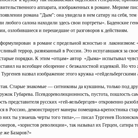
вительственного аппарата, изображенных в романе. Мериме писа
появлении романа "Дым": она увидела в нем сатиру на себя, тем
и любого салона находили здесь свои портреты». Баденские ге
ии, озлобившиеся и перешедшие от разговоров к действиям.
рмулирован в романе с предельной ясностью и лаконизмом: «В
русливый
террор, развязанный в России. Это испугавшаяся за сво
 старые порядки. К этим «отцам» автор «Дыма» испытывал чувст
ставил на всеобщее обозрение с безжалостной издевкой. Но что 
 Тургенев назвал изображение этого кружка «гейдельбергскими 
тая. Старые знакомые — ситниковы да кукшины, только под др
 кружок Губарева. Псевдореволюционность, пустота, пошлость са
сть представителя русских «гей-яельбергцев» откровенно разоб
ся в Россию, демонстрирует манеры помещика-крепостника стар
 них ты узнаешь черты того типа»,— писал Тургенев Полонском
неров, «хористов революции», так называл их Герцен, сатира 
е же Базаров?»