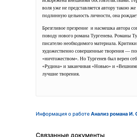
искорежена внешними обстоятельствами. Гер
воля уже не представляется автору такою же
подлинную цельность личности, она рождает
Брезгливое презрение и насмешка автора с
поводу нового романа Тургенева. Романы Ту
писателю необходимого материала. Критики 
художественно совершенные творения — пове
«ничтожеством». Но Тургенев был верен себе
«Рудина» и заканчивая «Новью» и «Вешними 
лучшие творения.
Информация о работе
Анализ романа И. 
Связанные документы