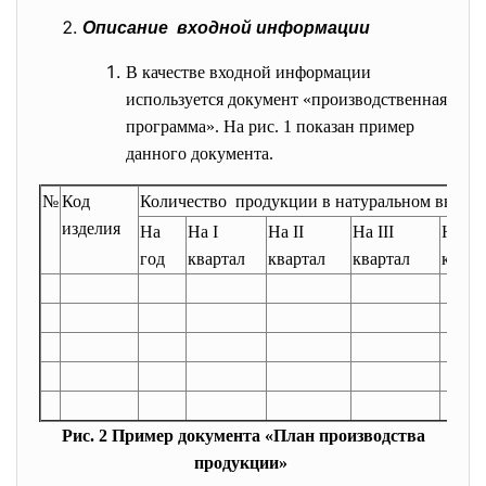
Описание входной информации
В качестве входной информации
используется документ «производственная
программа». На рис. 1 показан пример
данного документа.
№
Код
Количество продукции в натуральном
выраж
изделия
На
На I
На II
На III
На IV
год
квартал
квартал
квартал
кварт
Рис. 2 Пример документа «План производства
продукции»