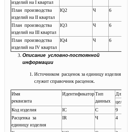
изделий на I квартал
План производства
IQ2
Ч
6
0
изделий на II квартал
План производства
IQ3
Ч
6
0
изделий на III квартал
План производства
IQ4
Ч
6
0
изделий на IV квартал
Описание условно-постоянной
информации
Источником расценок за единицу изделия
служит справочник расценок.
Имя
Идентификатор
Тип
Длина
реквизита
данных
целые
д
Код изделия
IC
С
9
-
Расценка за
IR
Ч
4
2
единицу изделия