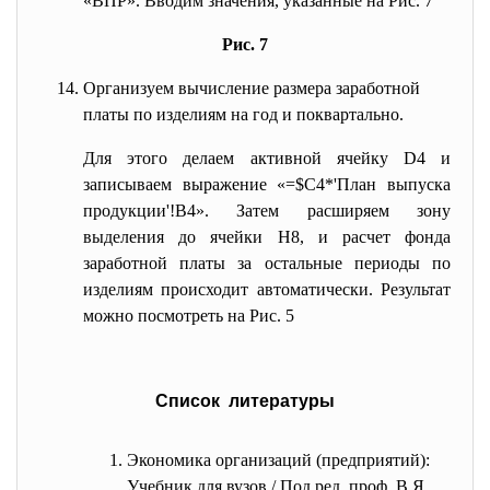
«ВПР». Вводим значения, указанные на
Рис. 7
Рис. 7
Организуем вычисление размера заработной
платы по изделиям на год и поквартально.
Для этого делаем активной ячейку D4 и
записываем выражение «=$C4*'План выпуска
продукции'!B4». Затем расширяем зону
выделения до ячейки H8, и расчет фонда
заработной платы за остальные периоды по
изделиям происходит автоматически. Результат
можно посмотреть на
Рис. 5
Список литературы
Экономика организаций (предприятий):
Учебник для вузов / Под ред. проф. В.Я.