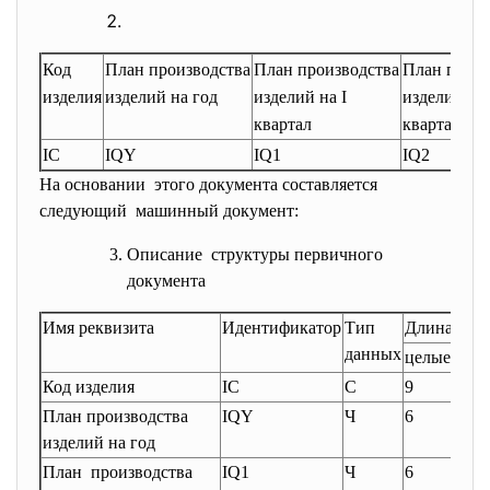
Код
План производства
План производства
План произ
изделия
изделий на год
изделий на I
изделий на 
квартал
квартал
IC
IQY
IQ1
IQ2
Н
а основании этого документа составляется
следующий машинный документ:
Описание структуры первичного
документа
Имя реквизита
Идентификатор
Тип
Длина
данных
целые
дроб
Код изделия
IC
C
9
-
План производства
IQY
Ч
6
0
изделий на год
План производства
IQ1
Ч
6
0