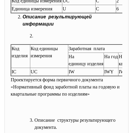
Код единицы измерения
UC
C
2
-
Единица измерения
U
C
6
-
Описание результирующей
информации
Код
Код единицы
Заработная плата
изделия
измерения
На
На год
На I
единицу изделия
кварта
IC
UC
IW
IWY
IW1
Проектируется форма первичного документа
«Нормативный фонд заработной платы на годовую и
квартальные программы по изделиям»
Описание структуры результирующего
документа.