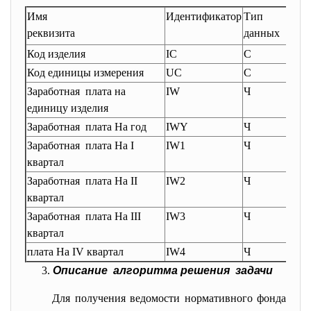
Имя
Идентификатор
Тип
Дли
реквизита
данных
цел
Код изделия
IC
С
9
Код единицы измерения
UC
C
2
Заработная плата на
IW
Ч
4
единицу изделия
Заработная плата На год
IWY
Ч
8
Заработная плата На I
IW1
Ч
8
квартал
Заработная плата На II
IW2
Ч
8
квартал
Заработная плата На III
IW3
Ч
8
квартал
плата На IV квартал
IW4
Ч
8
Описание алгоритма решения задачи
Для получения ведомости нормативного фонда