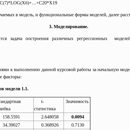
С(
7)*LOG(X6)+…+C20*X19
ючаемых в модель, и функциональные формы моделей, далее расс
3. Моделирование.
тся задача построения различных регрессионных моделе
ниями к выполнению данной курсовой работы за начальную мод
е факторы:
в модели 1.1.
андартная
t-
Значимость
шибка
статистика
158.5591
2.648058
0.0094
34.39027
0.368926
0.7130