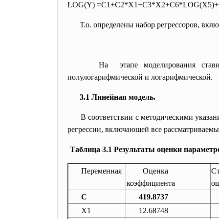
LOG(Y) =C1+C2*X1+C3*X2+C6*LOG(X5)+
Т.о. определены набор регрессоров, вкл
На этапе моделирования стави
полулогарифмической и логарифмической.
3.1 Линейная модель.
В соответствии с методическими указа
регрессии, включающей все рассматриваемы
Таблица 3.1 Результаты оценки параметро
Переменная
Оценка
Ст
коэффициента
о
C
419.8737
X1
12.68748