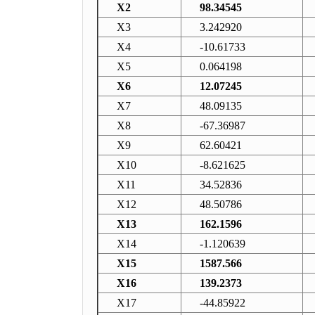
X2
98.34545
X3
3.242920
X4
-10.61733
X5
0.064198
X6
12.07245
X7
48.09135
X8
-67.36987
X9
62.60421
X10
-8.621625
X11
34.52836
X12
48.50786
X13
162.1596
X14
-1.120639
X15
1587.566
X16
139.2373
X17
-44.85922