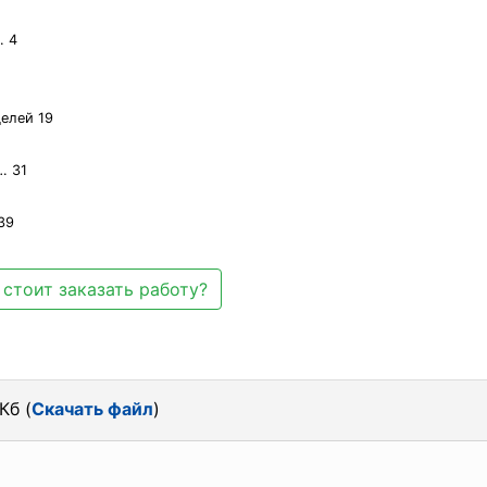
. 4
елей 19
… 31
39
стоит заказать работу?
Кб (
Скачать файл
)