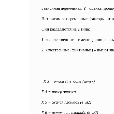
Зависимая переменная: Y - оценка прода
Независимые переменные: факторы, от к
Они разделяются на 2 типа:
1. количественные – имеют
единицы изм
2. качественные (фиктивные) – имеют зна
Х 3 = этажей в доме (штук)
Х 4 = номер этажа
Х 5 = жилая площадь (в м2)
Х 6 = остальная площадь (в м2)