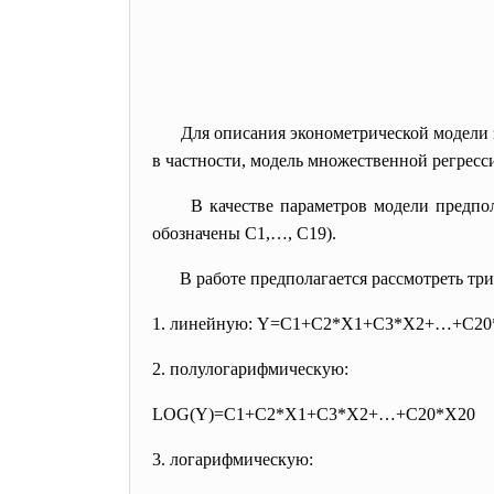
Для описания эконометрической модели
в частности, модель множественной регресс
В качестве параметров модели предпо
обозначены С1,…, С19).
В работе предполагается рассмотреть тр
1. линейную: Y=C1+C2*X1+C3*X2+…+C20
2. полулогарифмическую:
LOG(Y)=C1+C2*X1+C3*X2+…+C20*
X20
3. логарифмическую: