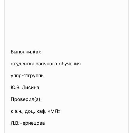
Выполнил(а):
студентка заочного обучения
уппр-11группы
Ю.В. Лисина
Проверил(а):
к.э.н., доц. каф. «МЛ»
Л.В.Чернецова