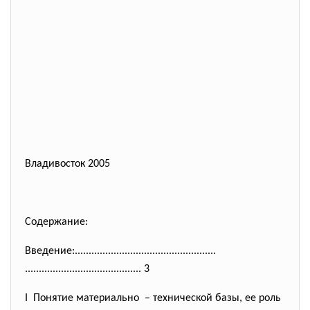
Владивосток 2005
Содержание:
Введение:.....................
..............................
..............................
............ 3
I Понятие материально – технической базы, ее роль