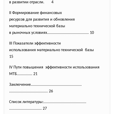
в развитии отрасли. 4
II Формирование финансовых
ресурсов для развития и
обновления
материально технической базы
в рыночных условиях...........
.............................. 10
III Показатели эффективности
использования материально
технической базы
15
IV Пути повышения эффективности использования
МТБ............... 21
Заключение....................
..............................
..............................
........ 26
Список литературы:............
..............................
..............................
.. 27