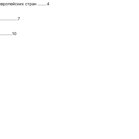
европейских стран ……..4
………………….7
………….10