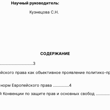
Научный руководитель:
Кузнецова С.Н.
СОДЕРЖАНИЕ
……………
…………….3
йского права как объективное проявление политико-п
 норм Европейского права
……………4
й Конвенции по защите прав и основных свобод
…………