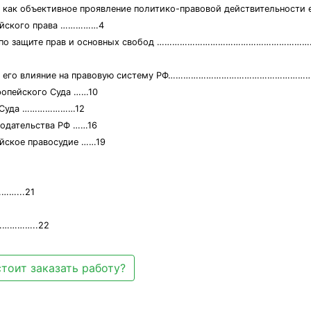
 как объективное проявление политико-правовой действительности 
пейского права ……………4
нции по защите прав и основных свобод ………………………………………………
уда и его влияние на правовую систему РФ………………………………………………
ропейского Суда ……10
го Суда …………………12
нодательства РФ ……16
ийское правосудие ……19
…...21
…………..22
тоит заказать работу?