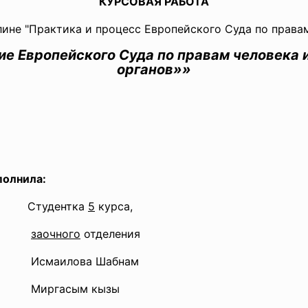
КУРСОВАЯ РАБОТА
ине "Практика и процесс Европейского Суда по права
е Европейского Суда по правам человека 
органов»»
нила:
Студентка
5
курса,
заочного
отделения
Исмаилова Шабнам
Миргасым кызы