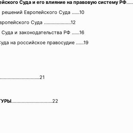
йского Суда и его влияние на правовую систему РФ
…
р решений Европейского Суда
……10
вропейского Суда
…………………12
 Суда и законодательства РФ
……16
Суда на российское правосудие
……19
………………
…………...21
ТУРЫ
…………………………..22