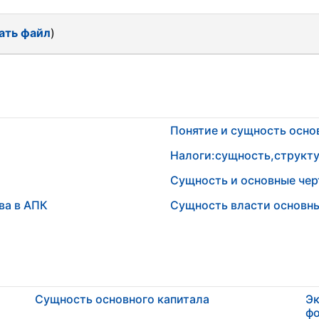
ать файл
)
Понятие и сущность осно
Налоги:сущность,структу
Сущность и основные чер
ва в АПК
Сущность власти основны
Сущность основного капитала
Эк
ф