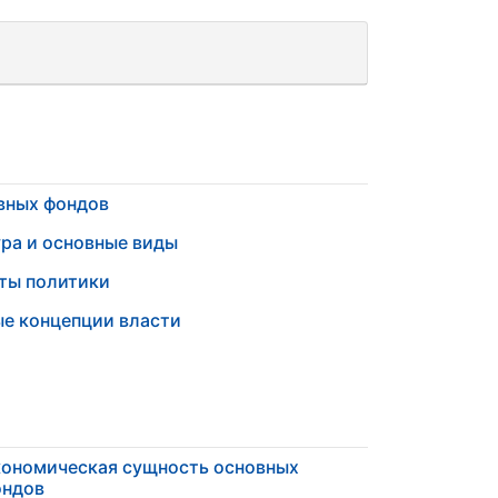
вных фондов
ра и основные виды
ты политики
е концепции власти
ономическая сущность основных
ондов