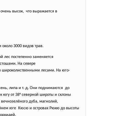
 очень высок, что выражается в
 около 3000 видов трав.
ой лес постепенно заменяется
стошами. На севере
и широколиственными лесами. На юго-
сень, липа и т. д. Они поднимаются до
к югу от 38° северной широты и склоны
 вечнозелёного дуба, магнолий,
айнем юге Кюсю и островах Рюкю до высоты
 орхидей.