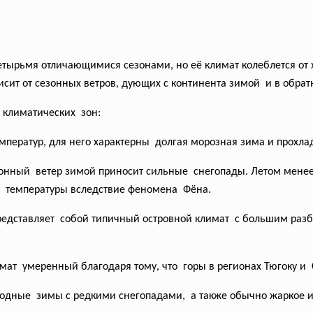
етырьмя отличающимися сезонами, но её климат колеблется от 
висит от сезонных ветров, дующих с континента зимой и в обр
 климатических зон:
мператур, для него характерны долгая морозная зима и
прохла
онный ветер зимой приносит сильные снегопады. Летом менее 
е температуры вследствие
феномена Фёна.
редставляет собой типичный островной
климат с большим раз
мат умеренный благодаря тому, что горы в регионах Тюгоку и
одные зимы с редкими снегопадами, а также обычно жаркое и