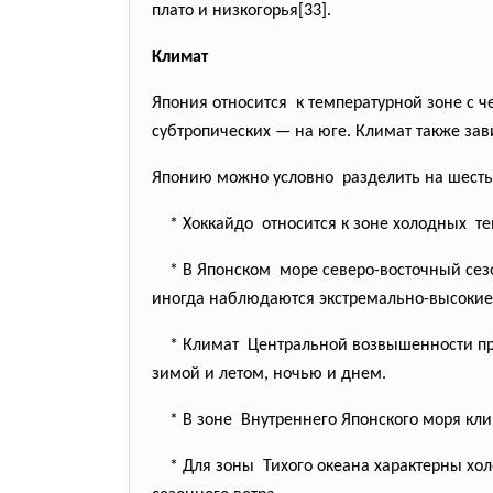
плато и низкогорья[33].
Климат
Япония относится к температурной зоне с ч
субтропических — на юге. Климат также за
Японию можно условно разделить на шесть
* Хоккайдо относится к зоне холодных те
* В Японском море северо-восточный
сез
иногда наблюдаются
экстремально-высоки
* Климат Центральной возвышенности
п
зимой и летом, ночью и днем.
* В зоне Внутреннего Японского моря
кли
* Для зоны Тихого океана характерны
хол