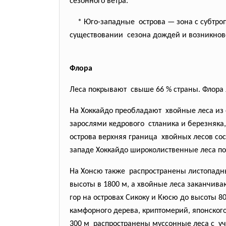
сезонного ветра.
* Юго-западные острова — зона с
субтро
существовании сезона дождей и возникнов
Флора
Леса покрывают свыше 66 % страны. Флора 
На Хоккайдо преобладают хвойные леса из 
зарослями кедрового стланика и березняка
острова верхняя граница хвойных лесов с
западе Хоккайдо широколиственные леса по
На Хонсю также распространены листопадные
высоты в 1800 м, а хвойные леса заканчива
гор на островах Сикоку и Кюсю до высоты 8
камфорного дерева, криптомерий, японског
300 м распространены муссонные леса с уч