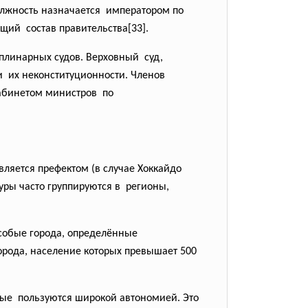
олжность назначается императором по
ий состав правительства[33].
иплинарных судов. Верховный суд,
и их неконституционности. Членов
Кабинетом
министров по
вляется префектом (в случае Хоккайдо
уры часто группируются в регионы,
собые города, определённые
орода, население которых превышает 500
рые пользуются широкой автономией. Это