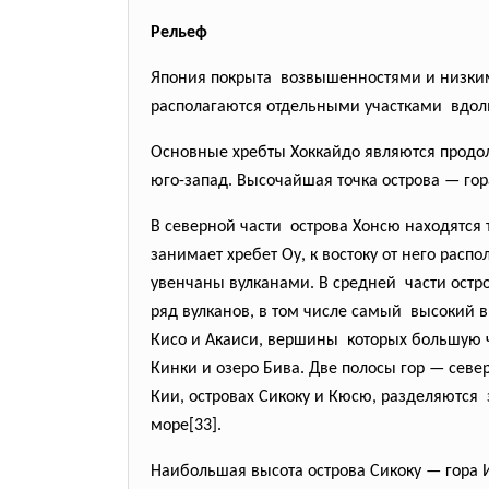
Рельеф
Япония покрыта возвышенностями и низким
располагаются отдельными участками вдоль
Основные хребты Хоккайдо являются продол
юго-запад. Высочайшая точка острова — гора
В северной части острова Хонсю находятс
занимает хребет Оу, к востоку от него рас
увенчаны вулканами. В средней части остр
ряд вулканов, в том числе самый высокий 
Кисо и Акаиси, вершины которых большую ч
Кинки и озеро Бива. Две полосы гор — сев
Кии, островах Сикоку и Кюсю, разделяются
море[33].
Наибольшая высота острова Сикоку — гора И