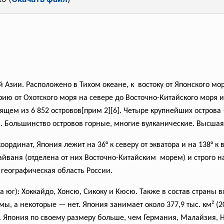
 Азии. Расположено в Тихом океане, к востоку от Японского мо
ию от Охотского моря на севере до Восточно-Китайского моря и
ящем из 6 852 островов[прим 2][6]. Четыре крупнейших острова
. Большинство островов горные, многие вулканические. Высшая
оординат, Япония лежит на 36° к северу от экватора и на 138° к
Тайваня (отделена от них Восточно-Китайским морем) и строго н
 географическая область России.
 юг): Хоккайдо, Хонсю, Сикоку и Кюсю. Также в состав страны в
, а некоторые — нет. Япония занимает около 377,9 тыс. км² (200
во. Япония по своему размеру больше, чем Германия, Малайзия, 