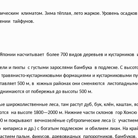
пическим климатом. Зима тёплая, лето жаркое. Уровень осадков
ении тайфунов.
Японии насчитывает более 700 видов деревьев и кустарников и
ели и пихты с густыми зарослями бамбука в подлеске. С высот
, травянисто-кустарниковыми формациями и кустарниковыми пу
оставляет 500 м, в южных районах они сменяются листопадным
днимаются от побережья до высоты 500 м.
 широколиственные леса, там растут дуб, бук, клён, каштан, я
ются на высоте 1800—2000 м. Нижние части склонов гор Хонсю 
00 м покрывают вечнозелёные субтропические леса (с участием
о кипариса и др.) с богатым подлеском и обилием лиан. На кр
астием пальм, фикусов, древовидных папоротников, бамбуков,