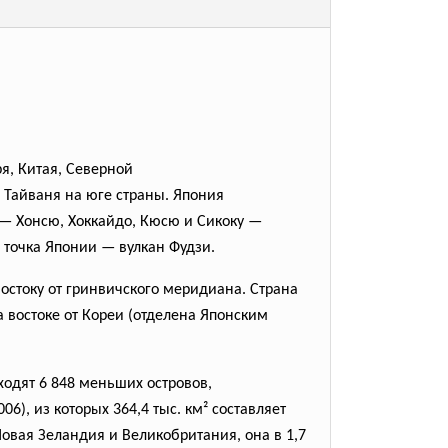
ря, Китая, Северной
 Тайваня на юге страны. Япония
 — Хонсю, Хоккайдо, Кюсю и Сикоку —
 точка Японии — вулкан Фудзи.
 востоку от гринвичского меридиана. Страна
а востоке от Кореи (отделена Японским
ходят 6 848 меньших островов,
6), из которых 364,4 тыс. км² составляет
Новая Зеландия и Великобритания, она в 1,7