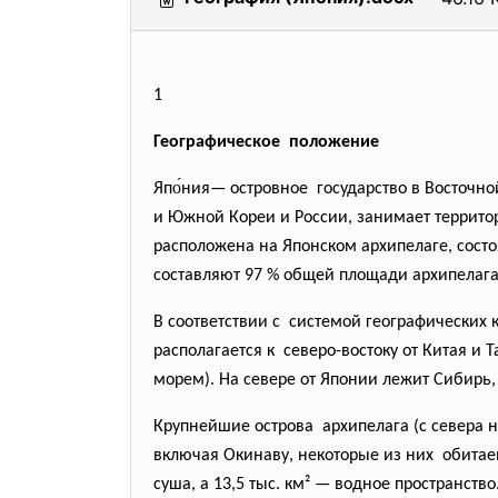
1
Географическое положение
Япо́ния— островное государство в Восточной
и Южной Кореи и России, занимает территор
расположена на Японском архипелаге, состо
составляют 97 % общей площади архипелага
В соответствии с системой географических к
располагается к северо-востоку от Китая и 
морем). На севере от Японии лежит Сибирь,
Крупнейшие острова архипелага (с севера на
включая Окинаву, некоторые из них обитаемы
суша, а 13,5 тыс. км² — водное пространст