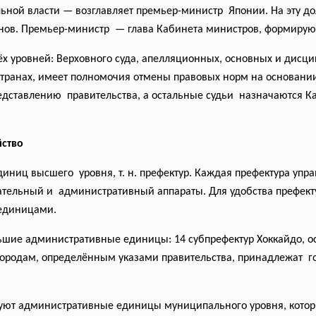
ьной власти — возглавляет премьер-министр Японии. На эту д
нов. Премьер-министр — глава Кабинета министров, формирующ
ёх уровней: Верховного суда, апелляционных, основных и дисц
транах, имеет полномочия отмены правовых норм на основани
редставлению правительства, а остальные судьи назначаются 
йство
ниц высшего уровня, т. н. префектур. Каждая префектура упра
дательный и административный аппараты. Для удобства префект
единицами.
ьшие административные единицы: 14 субпрефектур Хоккайдо, о
 городам, определённым указами правительства, принадлежат г
твуют административные единицы муниципального уровня, кото