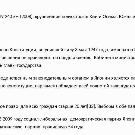
9 240 км (2008), крупнейшие полуострова: Кии и Осима. Южн
сно Конституции, вступившей силу 3 мая 1947 года, император
и решения он производит по представлению Кабинета министров,
ь главы государства.
и единственным законодательным органом в
Японии является па
сно конституции, парламент обладает всей полнотой законодат
е право для всех граждан старше 20 лет[33]. Выборы в обе па
 В 2009 году социал-либеральная демократическая партия Япони
атическую партию, правившую 54 года.