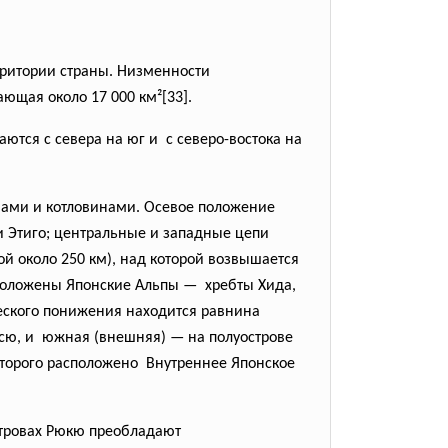
рритории страны. Низменности
щая около 17 000 км²[33].
тся с севера на юг и с северо-востока на
нами и котловинами. Осевое положение
 и Этиго; центральные и западные цепи
й около 250 км), над которой возвышается
сположены Японские Альпы — хребты Хида,
ческого понижения находится равнина
онсю, и южная (внешняя) — на полуострове
оторого расположено Внутреннее Японское
островах Рюкю преобладают