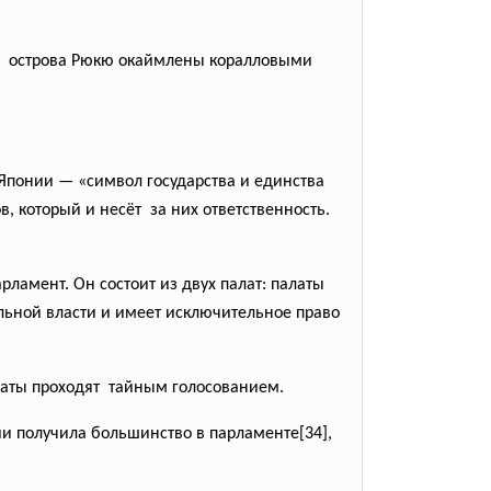
ые острова Рюкю окаймлены коралловыми
 Японии — «символ государства и
единства
 который и несёт за них ответственность.
рламент. Он состоит из двух палат: палаты
ельной власти и имеет исключительное право
латы проходят тайным голосованием.
и получила большинство в парламенте[34],