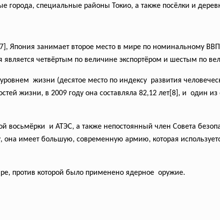
е города, специальные районы Токио, а также посёлки и дерев
], Япония занимает второе место в мире по номинальному ВВП 
ия является четвёртым по величине экспортёром и шестым по в
уровнем жизни (десятое место по индексу развития человеческ
ей жизни, в 2009 году она составляла 82,12 лет[8], и один и
ой восьмёрки и АТЭС, а также непостоянный член Совета безо
ну, она имеет большую, современную армию, которая использует
ире, против которой было применено ядерное оружие.