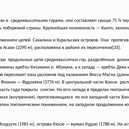
и и средневысотными горами, они составляют свыше 75 % те
 побережий страны. Крупнейшая низменность — Канто, занимаю
жением цепей Сахалина и Курильских островов. Они протягиваю
 Асахи (2290 м), расположена в районе их пересечения[33].
я три продольные цепи средневысотных гор, разделённые доли
положены хребты Китаками и Абукума, а к западу — хребты Дева
ов пересекает зона разломов под названием Фосса-Магна (длино
в Японии — Фудзияма (3776 м). В центральной части Хонсю ра
асть года покрыты снегом. На юго-западе в пределах тектони
ерная (внутренняя), протягивающаяся по оси западной части Х
 этим тектоническим понижением, на западном продолжении к
сидзути (1981 м), острова Кюсю — вулкан Кудзю (1788 м). На 