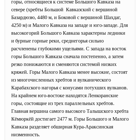
горы, относящиеся к системе Большого Кавказа на
севере (хребты Большой Кавказский с вершиной
Базардюзю, 4480 м, и Боковой с вершиной Шахдаг,
4250 м) и Малого Кавказа на западе и юго-западе. Для
высокогорий Большого Кавказа характерны ледники
и бурные горные реки, среднегорья сильно
расчленены глубокими ущельями. С запада на восток
горы Большого Кавказа сначала постепенно, а затем
резко понижаются и сменяются системой низких
кряжей. Горы Малого Кавказа менее высокие, состоят
из многочисленных хребтов и вулканического
Карабахского нагорья с конусами потухших вулканов.
На крайнем юго-востоке находятся Ленкоранские
горы, состоящие из трех параллельных хребтов.
Главная вершина самого высокого Талышского хребта
Кёмюркёй достигает 2477 м. Горы Большого и Малого
Кавказа разделяет обширная Кура-Араксинская
низменность.