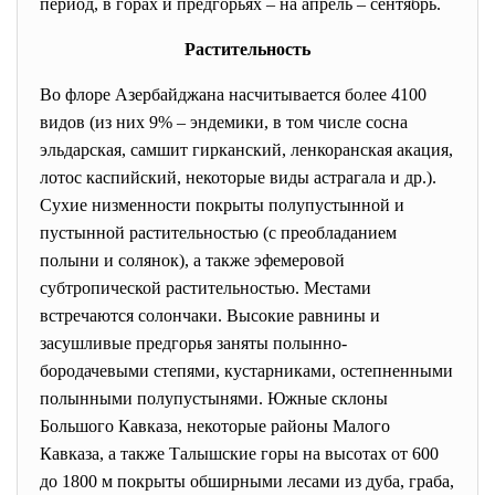
период, в горах и предгорьях – на апрель – сентябрь.
Растительность
Во флоре Азербайджана насчитывается более 4100
видов (из них 9% – эндемики, в том числе сосна
эльдарская, самшит гирканский, ленкоранская акация,
лотос каспийский, некоторые виды астрагала и др.).
Сухие низменности покрыты полупустынной и
пустынной растительностью (с преобладанием
полыни и солянок), а также эфемеровой
субтропической растительностью. Местами
встречаются солончаки. Высокие равнины и
засушливые предгорья заняты полынно-
бородачевыми степями, кустарниками, остепненными
полынными полупустынями. Южные склоны
Большого Кавказа, некоторые районы Малого
Кавказа, а также Талышские горы на высотах от 600
до 1800 м покрыты обширными лесами из дуба, граба,