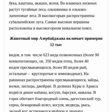
бука, каштана, акации, ясеня. Во влажных низинах
растут тугайные леса, ольховники и ольхово-
лапиновые леса. В высокогорьях распространены
субальпийские луга. Самые высокие вершины
расположены в высокогорном нивальном поясе.
Животный мир Азербайджана включает примерно
12 тыс
видов, в том числе 623 вида позвоночных (более 90
млекопитающих, ок. 350 видов птиц, более 40
видов пресмыкающихся, более 80 видов рыб,
остальные – круглоротые и земноводные). На
равнинах распространены пресмыкающиеся, зайцы,
волки, лисицы, джейран. В долинах Куры и Аракса
водятся дикие кабаны, косули, барсуки, шакалы. В
горах обитают благородный олень, дагестанский тур,
серна, безоаровый козел, косуля, медведь, рысь,
лесной кот, встречаются муфлон и леопард.