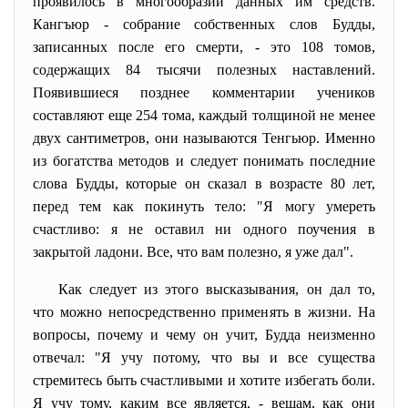
проявилось в многообразии данных им средств.
Кангъюр - собрание собственных слов Будды,
записанных после его смерти, - это 108 томов,
содержащих 84 тысячи полезных наставлений.
Появившиеся позднее комментарии учеников
составляют еще 254 тома, каждый толщиной не менее
двух сантиметров, они называются Тенгьюр. Именно
из богатства методов и следует понимать последние
слова Будды, которые он сказал в возрасте 80 лет,
перед тем как покинуть тело: "Я могу умереть
счастливо: я не оставил ни одного поучения в
закрытой ладони. Все, что вам полезно, я уже дал".
Как следует из этого высказывания, он дал то,
что можно непосредственно применять в жизни. На
вопросы, почему и чему он учит, Будда неизменно
отвечал: "Я учу потому, что вы и все существа
стремитесь быть счастливыми и хотите избегать боли.
Я учу тому, каким все является, - вещам, как они