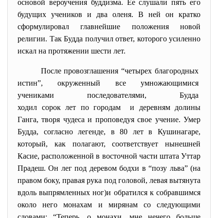
основой вероучения буддизма. Ее слушали пять его
будущих учеников и два оленя. В ней он кратко
сформулировал главнейшие положения новой
религии. Так Будда получил ответ, которого усиленно
искал на протяжении шести лет.
После провозглашения “четырех благородных
истин”, окруженный все умножающимися
учениками последователями, Будда
ходил сорок лет по городам и деревням долины
Ганга, творя чудеса и проповедуя свое учение. Умер
Будда, согласно легенде, в 80 лет в Кушинагаре,
который, как полагают, соответствует нынешней
Касие, расположенной в восточной части штата Уттар
Прадеш. Он лег под деревом бодхи в “позу льва” (на
правом боку, правая рука под головой, левая вытянута
вдоль выпрямленных ног)и обратился к собравшимся
около него монахам и мирянам со следующими
словами: “Теперь, о монахи, мне нечего больше