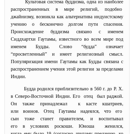
Культовая система буддизма, одна из наиболее
распространенных в мире религий, подобно
джайнизму, возникла как альтернатива индуистскому
учению о бесконечно долгом пути спасения.
Происхождение буддизма связано с именем
Сиддхартхи Гаутамы, известного во всем мире под
именем Будды. Слово “будда” означает
“просветленный” и имеет религиозный смысл.
Популяризация имени Гаутамы как Будды связана с
распространением учения этой религии за пределами
Индии.
Будда родился приблизительно в 560 г. до Р. X.
в Северо-Восточной Индии. Его отец был раджой.
Он также принадлежал к касте кшатриев,
или воинов. Отец Гаутамы надеялся, что его
сын тоже станет правителем, и воспитывал
его в условиях роскоши. Юноша женился,
когда ему было 19 (согласно другому преданию, ко