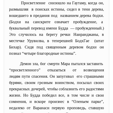
Просветление снизошло на Гаутаму, когда он,
размышляя в поисках истины, сидел в тени дерева,
вошедшего в предания под названием дерева бодхи.
(Бодхи на санскрите означает пробуждение, а
буквальный перевод имени Будда — пробужденный.)
Это случилось на берегу речки Наиранджаны, в
местечке Урувилва, в теперешней БодхГае (штат
Бихар). Сидя под священным деревом бодхи он
познал “четыре благородные истины”.
Демон зла, бог смерти Мара пытался заставить
“просветленного” отказаться от возвещения
людям пути спасения. Он запугивал его страшными
бурями, своим грозным воинством, посылал своих
прекрасных дочерей, чтобы соблазнить его радостями
жизни. Но Будда победил все, в том числе и свои
сомнения, и вскоре произнес в “Оленьем парке”,
недалеко от Варанаси первую проповедь, ставшую