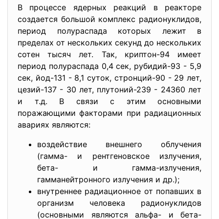
В процессе ядерных реакций в реакторе
создается большой комплекс радионуклидов,
период полураспада которых лежит в
пределах от нескольких секунд до нескольких
сотен тысяч лет. Так, кpиптон-94 имеет
период полураспада 0,4 сек, pубидий-93 - 5,9
сек, йод-131 - 8,1 суток, стpонций-90 - 29 лет,
цезий-137 - 30 лет, плутоний-239 - 24360 лет
и т.д. В связи с этим основными
поражающими факторами пpи радиационных
авариях являются:
воздействие внешнего облучения
(гамма- и рентгеновское излучения,
бета- и гамма-излучения,
гамманейтpонного излучения и др.);
внутреннее радиационное от попавших в
организм человека радионуклидов
(основными являются альфа- и бета-