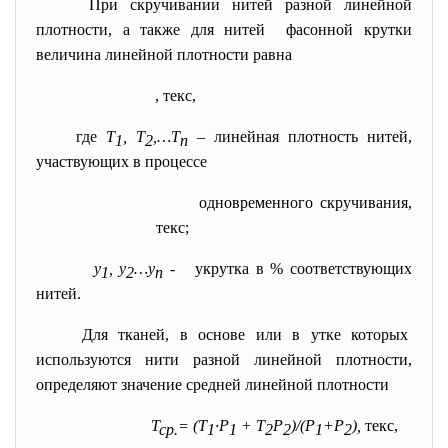
При скручивании нитей разной линейной
плотности, а также для нитей фасонной крутки
величина линейной плотности равна
, текс,
где
Т
, Т
,…Т
– линейная плотность нитей,
1
2
n
участвующих в процессе
одновременного скручивания,
текс;
у
, у
…у
- укрутка в % соответствующих
1
2
n
нитей.
Для тканей, в основе или в утке которых
используются нити разной линейной плотности,
определяют значение средней линейной плотности
Т
= (Т
·Р
+ Т
Р
)/(Р
+Р
),
текс,
ср.
1
1
2
2
1
2