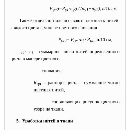
Р
=Р
·n
/ (n
+n
)
,
н/10 см.
ус
2
ус
у2
у1
у2
Также отдельно подсчитывают плотность нитей
каждого цвета в манере цветного снования
Р
= Р
·n
/ R
,
н/10 см,
осi
ос
i
цв
где
n
– суммарное число нитей определенного
i
цвета в манере цветного
снования;
R
– раппорт цвета – суммарное число
цв
цветных нитей,
составляющих рисунок цветного
узора на ткани.
5. Уработка нитей в ткани