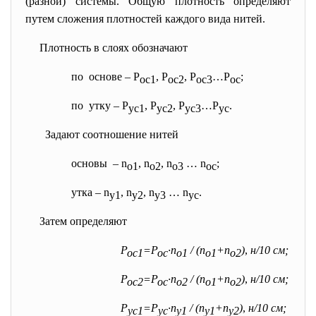
(разной) системы. Общую плотность определяют
путем сложения плотностей каждого вида нитей.
Плотность в слоях обозначают
по основе – Р
, Р
, Р
…Р
;
ос1
ос2
ос3
ос
по утку – Р
, Р
, Р
…Р
.
ус1
ус2
ус3
ус
Задают соотношение нитей
основы – n
, n
, n
… n
;
о1
о2
о3
ос
утка – n
, n
, n
… n
.
у1
у2
у3
ус
Затем определяют
Р
=Р
·n
/ (n
+n
)
,
н/10 см;
ос
1
ос
о1
o1
o2
Р
=Р
·n
/ (n
+n
)
,
н/10 см;
ос
2
ос
о2
o1
o2
Р
=Р
·n
/ (n
+n
)
,
н/10 см;
ус
1
ус
у1
у1
у2