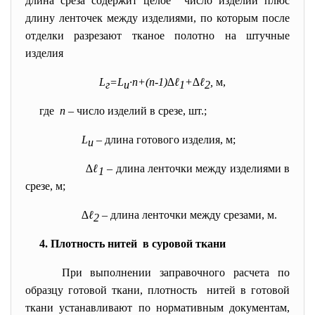
длина среза содержит целое число изделий плюс
длину ленточек между изделиями, по которым после
отделки разрезают тканое полотно на штучные
изделия
L
=L
·n+(
n-1)∆ℓ
+∆ℓ
,
м,
г
u
1
2
где
n
– число изделий в срезе, шт.;
L
– длина готового изделия, м;
u
∆ℓ
– длина ленточки между изделиями в
1
срезе, м;
∆ℓ
– длина ленточки между срезами, м.
2
4. Плотность нитей в суровой ткани
При выполнении заправочного расчета по
образцу готовой ткани, плотность нитей в готовой
ткани устанавливают по нормативным документам,