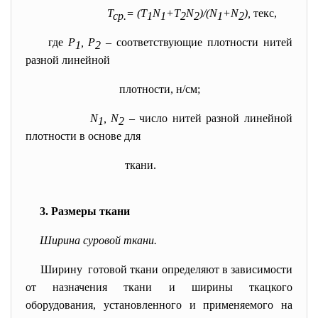
Т
= (Т
N
+Т
N
)/(N
+N
),
текс,
ср.
1
1
2
2
1
2
где
Р
, Р
– соответствующие плотности нитей
1
2
разной линейной
плотности, н/см;
N
, N
– число нитей разной линейной
1
2
плотности в основе для
ткани.
3. Размеры ткани
Ширина суровой ткани.
Ширину готовой ткани определяют в зависимости
от назначения ткани и ширины ткацкого
оборудования, установленного и применяемого на