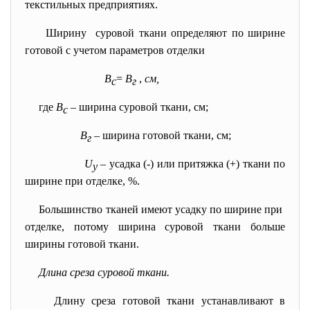
текстильных предприятиях.
Ширину суровой ткани определяют по ширине
готовой с учетом параметров отделки
В
=
В
,
см,
с
г
где
В
– ширина суровой ткани, см;
с
В
– ширина готовой ткани, см;
г
U
– усадка (-) или притяжка (+) ткани по
у
ширине при отделке, %.
Большинство тканей имеют усадку по ширине при
отделке, потому ширина суровой ткани больше
ширины готовой ткани.
Длина среза суровой ткани.
Длину среза готовой ткани устанавливают в