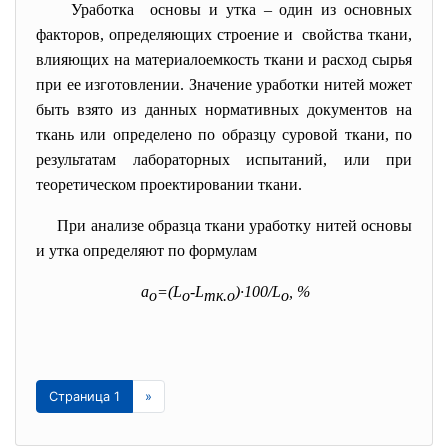
Уработка основы и утка – один из основных
факторов, определяющих строение и свойства ткани,
влияющих на материалоемкость ткани и расход сырья
при ее изготовлении. Значение уработки нитей может
быть взято из данных нормативных документов на
ткань или определено по образцу суровой ткани, по
результатам лабораторных испытаний, или при
теоретическом проектировании ткани.
При анализе образца ткани уработку нитей основы
и утка определяют по формулам
а
=(L
-L
)·100/L
, %
о
о
т
к.о
о
Страница 1
»