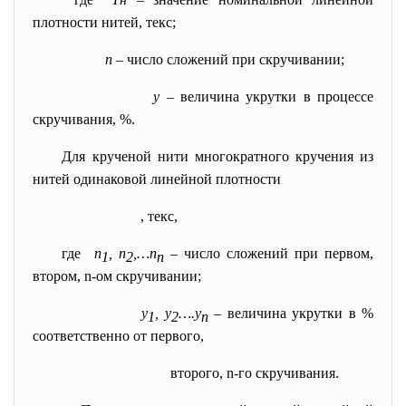
плотности нитей, текс;
n
– число сложений при скручивании;
у
– величина укрутки в процессе
скручивания, %.
Для крученой нити многократного кручения из
нитей одинаковой линейной плотности
, текс,
где
n
, n
,…n
– число сложений при первом,
1
2
n
втором, n-ом скручивании;
у
, у
….у
–
величина укрутки в %
1
2
n
соответственно от первого,
второго, n-го скручивания.