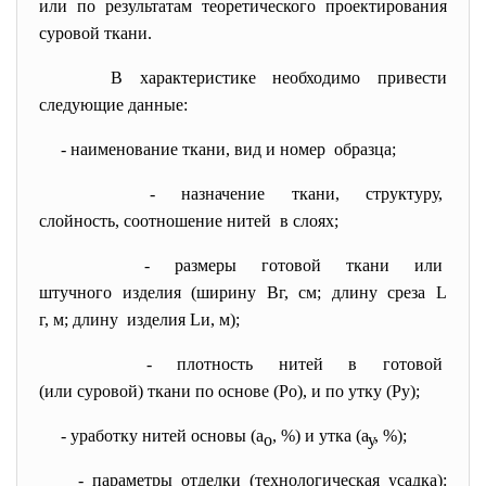
или по результатам теоретического проектирования
суровой ткани.
В характеристике необходимо привести
следующие данные:
- наименование ткани, вид и
номер образца;
- назначение ткани, структуру,
слойность, соотношение нитей в слоях;
- размеры готовой ткани или
штучного изделия (ширину Вг, см; длину среза L
г, м; длину изделия Lи, м);
- плотность нитей в готовой
(или суровой) ткани по основе (Ро), и по утку (Ру);
- уработку нитей основы (а
, %) и утка (а
, %);
о
у
- параметры отделки (технологическая усадка):