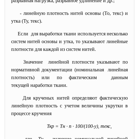
разрывная нагрузка, разрывное удлинение и др.;
- линейную плотность нитей основы (То, текс) и
утка (Ту, текс).
Если для выработки ткани
используется несколько
систем нитей основы и утка, то указывают линейные
плотности для каждой из систем нитей.
Значение линейной плотности указывают по
нормативной документации (номинальная линейная
плотность) или по фактическим данным
текущей наработки ткани.
Для крученых нитей определяют фактическую
линейную плотность с учетом величины укрутки в
процессе кручения
Ткр = Тн · n · 100/(100-у), текс,
где
Тн
– значение номинальной линейной