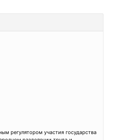
ным регулятором участия государства
ародном разделении труда и