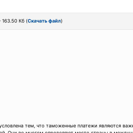
 163.50 Кб (
Скачать файл
)
условлена тем, что таможенные платежи являются важ
ей. Они во многом определяют место страны в междун