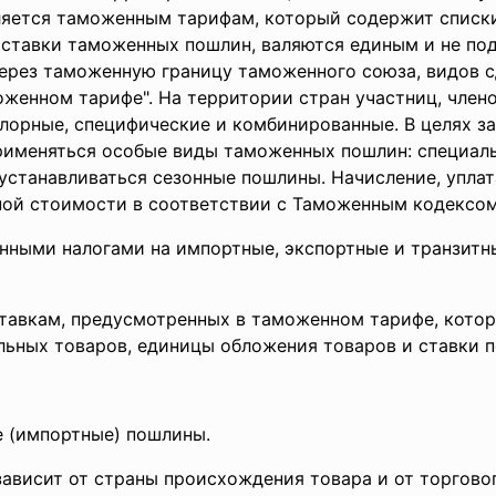
яется таможенным тарифам, который содержит списк
ставки таможенных пошлин, валяются единым и не по
рез таможенную границу таможенного союза, видов сд
женном тарифе". На территории стран участниц, чле
лорные, специфические и комбинированные. В целях з
именяться особые виды таможенных пошлин: специаль
устанавливаться сезонные пошлины. Начисление, упла
ной стоимости в соответствии с Таможенным кодексо
ными налогами на импортные, экспортные и транзитн
тавкам, предусмотренных в таможенном тарифе, кото
ьных товаров, единицы обложения товаров и ставки 
е (импортные) пошлины.
ависит от страны происхождения товара и от торгово