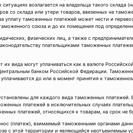
ситуациях возлагается на владельца такого склада (н
ров со склада или утери товаров, ввезенных на тамо
 за уплату таможенных платежей может нести и перево
таможенного союза и до их помещения под определен
дических, физических лиц, а также с предпринимател
законодательству плательщиками таможенных платеже
 их вида могут уплачиваться как в валюте Российской
 Центральным банком Российской Федерации. Таможен
 уплачиваются до или в момент принятия к таможенн
становлены для каждого вида таможенных платежей. 
оженных платежей в исключительных случаях платель
енных платежей, относящихся к товарам, на срок не б
нос (платеж), взимаемый таможенными органами данно
зе с этой территории и являющийся неотъемлемым усл