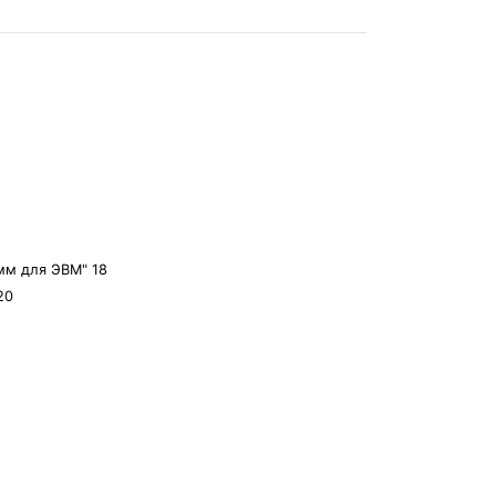
амм для ЭВМ" 18
20