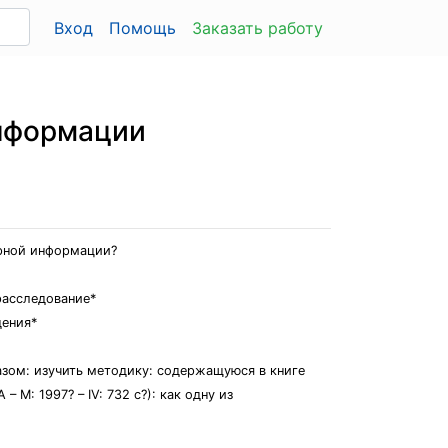
Вход
Помощь
Заказать работу
информации
ерной информации?
расследование*
дения*
зом: изучить методику: содержащуюся в книге
М: 1997? – IV: 732 с?): как одну из