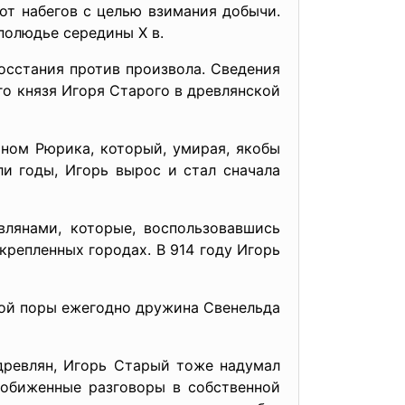
от набегов с целью взимания добычи.
полюдье середины X в.
осстания против произвола. Сведения
го князя Игоря Старого в древлянской
ыном Рюрика, который, умирая, якобы
и годы, Игорь вырос и стал сначала
влянами, которые, воспользовавшись
крепленных городах. В 914 году Игорь
той поры ежегодно дружина Свенельда
 древлян, Игорь Старый тоже надумал
 обиженные разговоры в собственной