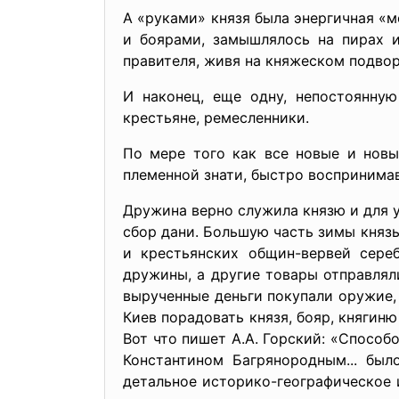
А «руками» князя была энергичная «
и боярами, замышлялось на пирах и
правителя, живя на княжеском подвор
И наконец, еще одну, непостоянну
крестьяне, ремесленники.
По мере того как все новые и новы
племенной знати, быстро воспринима
Дружина верно служила князю и для 
сбор дани. Большую часть зимы князь
и крестьянских общин-вервей сере
дружины, а другие товары отправляли
вырученные деньги покупали оружие,
Киев порадовать князя, бояр, княгин
Вот что пишет А.А. Горский: «Способ
Константином Багрянородным... был
детальное историко-географическое 