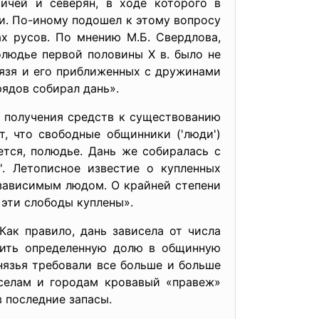
вичей и северян, в ходе которого в
ми. По-иному подошел к этому вопросу
ах русов. По мнению М.Б. Свердлова,
олюдье первой половины Х в. было не
нязя и его приближенных с дружинами
ядов собирал дань».
ы получения средств к существованию
, что свободные общинники ('люди')
ется, полюдье. Дань же собиралась с
'. Летописное известие о купленных
зависимым людом. О крайней степени
 эти слободы куплены».
Как правило, дань зависела от числа
сить определенную долю в общинную
нязья требовали все больше и больше
 селам и городам кровавый «правеж»
 последние запасы.