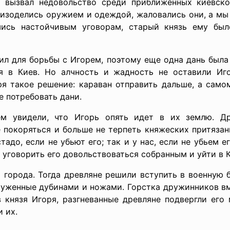
 вызвал недовольство среди приближенных киевско
зоделись оружием и одеждой, жаловались они, а мы н
ись настойчивым уговорам, старый князь ему был
сил для борьбы с Игорем, поэтому еще одна дань была
я в Киев. Но алчность и жадность не оставили Иго
ря такое решение: караван отправить дальше, а сам
 потребовать дани.
ем увидели, что Игорь опять идет в их землю. Др
 покоряться и больше не терпеть княжеских притязан
тадо, если не убьют его; так и у нас, если не убьем е
 уговорить его довольствоваться собранным и уйти в К
 города. Тогда древляне решили вступить в военную б
руженные дубинами и ножами. Горстка дружинников вм
 князя Игоря, разгневанные древляне подвергли его
 их.