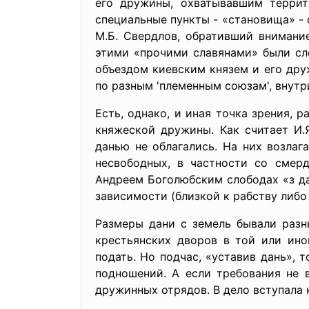
его дружины, охватывавшим террито
специальные пункты - «становища» - 
М.Б. Свердлов, обративший внимание
этими «прочими славянами» были сло
объездом киевским князем и его дру
по разным 'племенным союзам', внутр
Есть, однако, и иная точка зрения,
княжеской дружины. Как считает И.
данью не облагались. На них возлаг
несвободных, в частности со смерд
Андреем Боголюбским слободах «з д
зависимости (близкой к рабству либо
Размеры дани с земель бывали разны
крестьянских дворов в той или ин
подать. Но подчас, «уставив дань»,
подношений. А если требования не 
дружинных отрядов. В дело вступала 