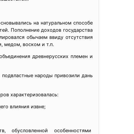
основывались на натуральном способе
тей. Пополнение доходов государства
улировался обычаем ввиду отсутствия
 медом, воском и т.п.
 объединения древнерусских племен и
: подвластные народы привозили дань
оров характеризовалась:
го влияния извне;
, обусловленной особенностями