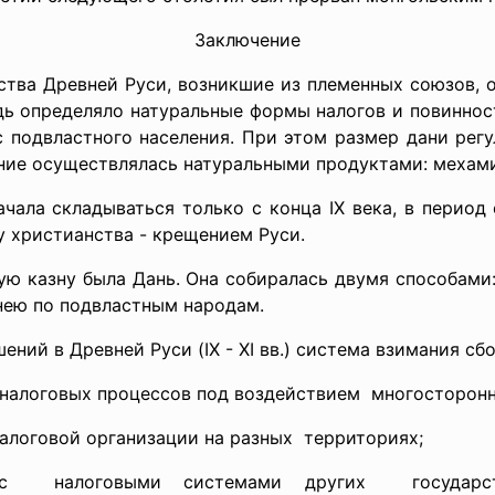
Заключение
ства Древней Руси, возникшие из племенных союзов, 
едь определяло натуральные формы налогов и повиннос
с подвластного населения. При этом размер дани рег
ие осуществлялась натуральными продуктами: мехами,
чала складываться только с конца IX века, в период
ду христианства - крещением Руси.
ю казну была Дань. Она собиралась двумя способами
 нею по подвластным народам.
ний в Древней Руси (IX - XI вв.) система взимания сб
налоговых процессов под
воздействием многосторонне
алоговой организации на
разных территориях;
 с налоговыми системами других государств