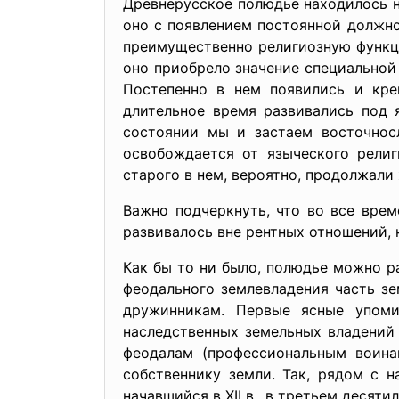
Древнерусское полюдье находилось не
оно с появлением постоянной должно
преимущественно религиозную функц
оно приобрело значение специальной
Постепенно в нем появились и кре
длительное время развивались под 
состоянии мы и застаем восточносл
освобождается от языческого религ
старого в нем, вероятно, продолжали 
Важно подчеркнуть, что во все вре
развивалось вне рентных отношений, 
Как бы то ни было, полюдье можно р
феодального землевладения часть зе
дружинникам. Первые ясные упоми
наследственных земельных владений
феодалам (профессиональным воина
собственнику земли. Так, рядом с 
начавшийся в XII в., в третьем деся