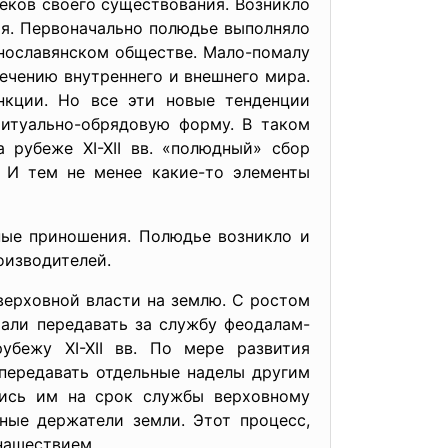
веков своего существования. Возникло
оя. Первоначально полюдье выполняло
нославянском обществе. Мало-помалу
ечению внутреннего и внешнего мира.
нкции. Но все эти новые тенденции
ритуально-обрядовую форму. В таком
 рубеже XI-XII вв. «полюдный» сбор
. И тем не менее какие-то элементы
ные приношения. Полюдье возникло и
оизводителей.
верховной власти на землю. С ростом
чали передавать за службу феодалам-
бежу XI-XII вв. По мере развития
передавать отдельные наделы другим
лись им на срок службы верховному
ные держатели земли. Этот процесс,
 нашествием.