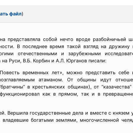
ать файл
)
а представляла собой нечто вроде разбойничьей ша
ности. В последнее время такой взгляд на дружину
ногими отечественными и зарубежными исследовате
а Руси, В.Б. Корбин и А.Л. Юрганов писали:
«Повесть временных лет», можно представить себе 
возглавляемым атаманом. От общины идут отноше
братчины” в крестьянских общинах), от “казачества”
функционировал как в прямом, так и в превращенн
ей. Вершила государственные дела и вместе с князем 
, владевшие богатыми землями, многочисленной чел