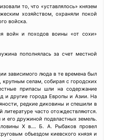
зовали то, что «уставлялось» князем
яжеским хозяйством, охраняли покой
го войска.
мя войн и походов воины «от сохи»
ружина пополнялась за счет местной
ии зависимого люда в те времена был
, крупным селам, собирая с городских
ъестные припасы шли на содержание
ад и другие города Европы и Азии. На
яности, редкие диковины и спешили в
ой литературе часто отождествляются.
м и его дружиной подвластных земель.
овины X в.... Б. А. Рыбаков провел
круговым объездом киевского князя и