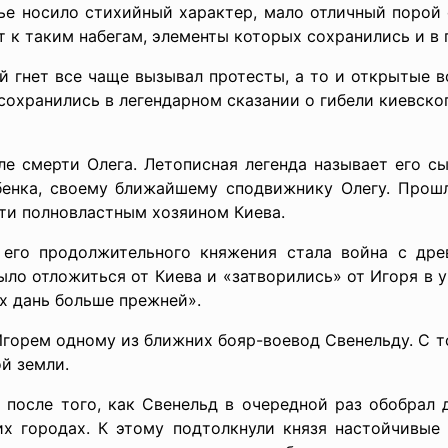
дье носило стихийный характер, мало отличный порой 
т к таким набегам, элементы которых сохранились и в 
й гнет все чаще вызывал протесты, а то и открытые в
сохранились в легендарном сказании о гибели киевско
ле смерти Олега. Летописная легенда называет его с
ебенка, своему ближайшему сподвижнику Олегу. Прошл
рти полновластным хозяином Киева.
его продолжительного княжения стала война с дре
ыло отложиться от Киева и «затворились» от Игоря в у
х дань больше прежней».
Игорем одному из ближних бояр-воевод Свенельду. С 
й земли.
 после того, как Свенельд в очередной раз обобрал
их городах. К этому подтолкнули князя настойчивые