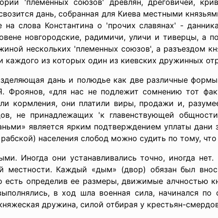
рии 'племенных союзов' древлян, дреговичей, кри
свозится дань, собранная для Киева местными князья
 на слова Константина о 'прочих славянах' - данник
вене новгородские, радимичи, уличи и тиверцы, а п
жиной нескольких 'племенных союзов', а разъездом к
и каждого из которых один из киевских дружинных отр
 разделяющая дань и полюдье как две различные форм
Я. Фроянов, «для нас не подлежит сомнению тот факт
али кормления, они платили виры, продажи и, разуме
ов, не принадлежащих 'к главенствующей общности
аньми» является ярким подтверждением уплаты дани 
 рабской) населения слобод можно судить по тому, что
ми. Иногда они устанавливались точно, иногда нет. 
ой местности. Каждый «дым» (двор) обязан был вно
 то есть определив ее размеры, движимые алчностью к
выполнялись, в ход шла военная сила, начинался по
княжеская дружина, силой отбирая у крестьян-смердов