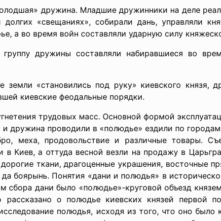
молодшая» дружина. Младшие дружинники на деле реали
 долгих «свещаниях», собирали дань, управляли кн
ье, а во время войн составляли ударную силу княжеско
ю группу дружины составляли набиравшиеся во вре
е земли «становились под руку» киевского князя, д
вшей киевские феодальные порядки.
угнетения трудовых масс. Основной формой эксплуатац
 и дружина проводили в «полюдье» ездили по городам
бро, меха, продовольствие и различные товары. С
 в Киев, а оттуда весной везли на продажу в Царьгр
 дорогие ткани, драгоценные украшения, восточные пр
ю да боярынь. Понятия «дани и полюдья» в историческ
ом сбора дани было «полюдье»-круговой объезд князе
о рассказано о полюдье киевских князей первой пол
исследование полюдья, исходя из того, что оно было 