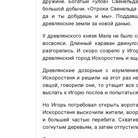
дружине. Богатый «улов» Свенельда
большой добычи. «Отроки Свенельда и
да и ты добудешь и мы». Поддавш
древлянские земли за новой данью.
У древлянского князя Мала не было 
восвояси. Длинный караван двинулс
разгорелись. И скоро созрело у Иго
древлянский город Искоростень и еще
Древлянские дозорные с изумлени
Искоростеня и решили на этот раз не
овцой, говорили они, то утащит все с
выслать к Игорю послов и попытаться
Но Игорь потребовал открыть ворота
Искоростеня выскочили жители, воо
и большей частью перебита. Схватив
согнутым деревьям, а затем отпустили