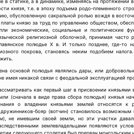
 в статике, а в динамике, изменяясь на протяжении 
сти князя, т.е. в эпоху подъема родо-племенного стр
ию, обусловленную сакральной ролью вождя в восточ
 платы князю за труд по управлению обществом, обесп
пли экономические, социальные и политические фу
языческой религиозной оболочкой, принимая часто 
авянское полюдье Х в. И только позднее, где-то на
иозного покрова, становясь неким подобием налога
жить.
мена основой полюдья являлись дары, или доброволь
не имея никакой связи с феодальной эксплуатацией пр
ассматривать как первый шаг в присвоении князьями 
мли (сначала в виде права сбора полюдья) князья на
нания о владении князьями землей относятся к ру
 дружинников-бояр (вотчин) становилось возможным 
м), не имевшим своей земли, но эти участки дава
наследственными землевладельцами появляются услов
тилетии следующего столетия был прерван монгольским