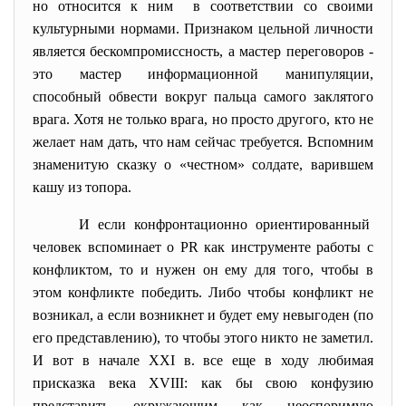
но относится к ним в соответствии со своими
культурными нормами. Признаком цельной личности
является бескомпромиссность, а мастер переговоров -
это мастер информационной манипуляции,
способный обвести вокруг пальца самого заклятого
врага. Хотя не только врага, но просто другого, кто не
желает нам дать, что нам сейчас требуется. Вспомним
знаменитую сказку о «честном» солдате, варившем
кашу из топора.
И если конфронтационно
ориентированный
человек вспоминает о PR как инструменте работы с
конфликтом, то и нужен он ему для того, чтобы в
этом конфликте победить. Либо чтобы конфликт не
возникал, а если возникнет и будет ему невыгоден (по
его представлению), то чтобы этого никто не заметил.
И вот в начале XXI в. все еще в ходу любимая
присказка века XVIII: как бы свою конфузию
представить окружающим как неоспоримую