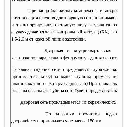
При застройке жилых
комплексов и микрорайо
внутриквартальную водоотводящую сеть, принимающую ст
и транспортирующую сточную воду в уличную сеть. П
случаях делается через контрольный колодец (КК) , которы
1,5-2,0 м от красной линии застройки.
Дворовая и внутриквартальная канализаци
как правило, параллельно
фундаменту здания на расстояни
Начальная глубина сети определяется глубиной заложе
принимается на 0,3 м выше глубины промерзания гру
планировки до верха трубы (шелыги).При прокладке вн
подвала начальная глубина сети будет определятся отметк
Дворовая сеть прокладывается из керамических, бето
По условиям прочистки
подземны
дворовой сети принимаются не менее 150 мм.