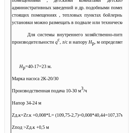
помещениями , детскими комнатами детских са
административных заведений и др. подобными помещениям
стоящих помещениях , тепловых пунктах бойлерных, к
установки можно размещать в подвале или техническом по
Для системы внутреннего
хозяйственно-питьево
с
производительности
q
, л/с и напору
Н
, м определяемому
р
Н
=40-17=23 м.
р
Марка насоса 2К-20/30
3
Производственная подача 10-30 м
/ч
Напор 34-24 м
Z
д.к
=Z
г.к
+0,008*L= (109,75-2,7)+0,008*40,44=107,
37м
Z
под
>Z
д.к +
0,5 м