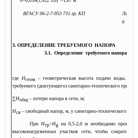
h
=0,039ּ(1,922 ּ3,6)
=1,87 м
ВГАСУ 06-2-7-953 731 гр. КП
Лист
6
3. ОПРЕДЕЛЕНИЕ ТРЕБУЕМОГО НАПОРА
3.1. Определение требуемого напора
где
H
– геометрическая высота подачи воды, м, о
геом
требуемого (диктующего) санитарно-технического прибора
∑Н
– потери напора в сети, м;
общ
Н
– свободный напор, м, у санитарно-технического при
св
При
Н
>
Н
на 0,5-2,0 м необходимо проверит
тр
g
высоконагруженных участков сети, чтобы сократить 