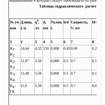
выравнивание в колодце следует производить по уровню 
Таблица гидравлического расчета дв
s
№ уч-
Длина,
q
,
d,
Уклон,
h/d
Скорость,
H=i*l
О
ков
l, м
л/с
мм
i,
V, м/с
П
Zз
1
2
3
4
5
6
7
8
9
К
-
24,64
4,32
150
0,008
0.45
0.69
0.2
10
1
К
2
К
-
11,97
5,58
0,008
0.5
0.7
0.1
10
2
К
3
К
-
12,40
5,58
0,008
0.5
0.7
0.1
10
3
К
4
К
-
11,6
5,58
0,008
0.5
0.7
0,093
10
к
ГК