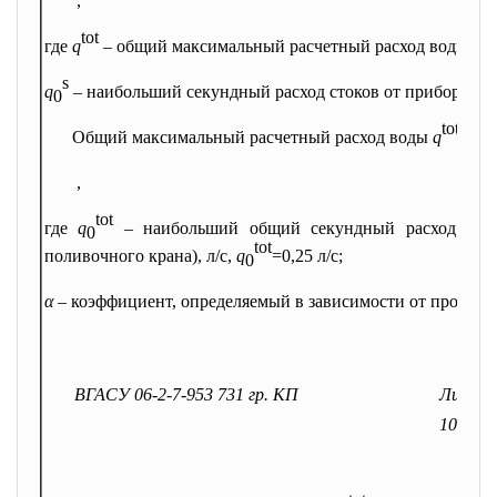
,
tot
где
q
– общий максимальный расчетный расход воды, л/с
s
q
– наибольший секундный расход стоков от прибора, л/
0
tot
Общий максимальный расчетный расход воды
q
, л/
,
tot
где
q
– наибольший общий секундный расход воды
0
tot
поливочного крана), л/c,
q
=0,25 л/с;
0
α
– коэффициент, определяемый в зависимости от произв
ВГАСУ 06-2-7-953 731 гр. КП
Лист
10