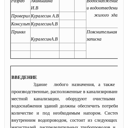
Разраб
Акиньшина
Водоснабжение
И.В
и водоотведение
жилого здания
Проверил
Куралесин А.В
Консульт
КуралесинА.В
Принял
Пояснительная
КуралесинА.В
записка
ВВЕДЕНИЕ
Здание любого назначения, а также объ
производственные, расположенные в канализированных 
местной канализации, оборудуют очистными соо
водоснабжения зданий должны обеспечить потребителей
количестве и под необходимым напором. Система хо
внутренним водопроводом, состоит из следующих устро
магистралей, распределительных трубопроводов и подв