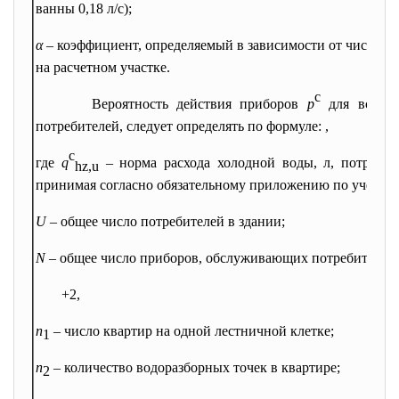
ванны 0,18 л/с);
α
– коэффициент, определяемый в зависимости от числа п
на расчетном участке.
с
Вероятность действия приборов
р
для всего 
потребителей, следует определять по формуле:
,
c
где
q
– норма расхода холодной воды, л, потребит
hz,u
принимая согласно обязательному приложению по учеб
U
– общее число потребителей в здании;
N
– общее число приборов, обслуживающих потребителей:
+2,
n
– число квартир на одной лестничной клетке;
1
n
– количество водоразборных точек в квартире;
2