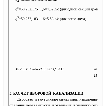
2
s
q
=5ּ0,25ּ2,175+1,6=4,32 л/с (для одной секции дома)
s
q
=5ּ0,25ּ3,183+1,6=5,58 л/с (для всего дома)
ВГАСУ 06-2-7-953 731 гр. КП
Лист
11
5. РАСЧЕТ ДВОРОВОЙ КАНАЛИЗАЦИИ
Дворовая и внутриквартальная
канализационная сет
от зданий через выпуски и отведения в уличную сеть.