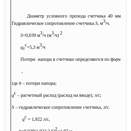
Диаметр условного прохода счетчика 40 мм. Сч
3
Гидравлическое сопротивление счетчика
S
, м
/ч.
3
3
2
S
=0,039 м
/ч (м
/ч)
с
3
q
=5,3 м
/ч
т
Потери напора в счетчике определяются по формуле:
,
где
h
– потери напора;
с
q
– расчетный расход (расход на вводе), л/с;
S
– гидравлическое сопротивление счетчика, л/с.
с
q
= 1,922 л/с,
2