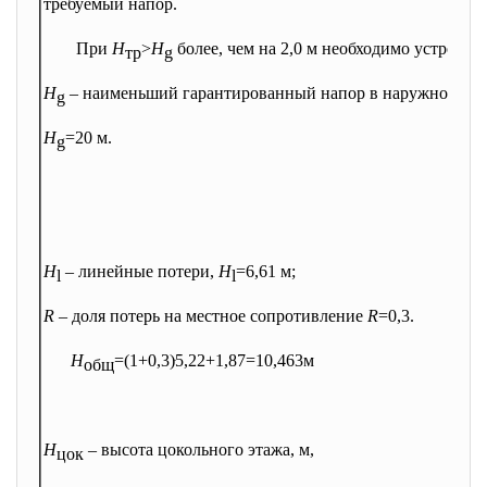
требуемый напор.
При
Н
>
Н
более, чем на 2,0 м необходимо устройст
тр
g
Н
– наименьший гарантированный напор в наружной вод
g
Н
=20 м.
g
Н
– линейные потери,
Н
=6,61 м;
l
l
R
– доля потерь на местное сопротивление
R
=0,3.
Н
=(1+0,3)ּ5,22+1,87=
10,463м
общ
Н
– высота цокольного этажа, м,
цок