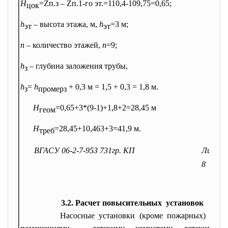
Н
=Z
п.з
– Z
п.1-го эт.
=110,4-109,75=0,65;
цок
h
– высота этажа, м,
h
=3 м;
эт
эт
n
– количество этажей,
n
=9;
h
– глубина заложения трубы,
з
h
=
h
+ 0,3 м = 1,5 + 0,3 = 1,8 м.
з
промерз
Н
=0,65+3*(9-1)+1,8+2=
28,45 м
геом
Н
=28,45+10,463+3=41,9 м.
треб
ВГАСУ 06-2-7-953 731гр. КП
Лист
8
3.2. Расчет повысительных установок
Насосные установки (кроме
пожарных) не д