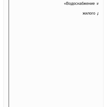
«Водоснабжение и вод
жилого дома
С
А
ш
К