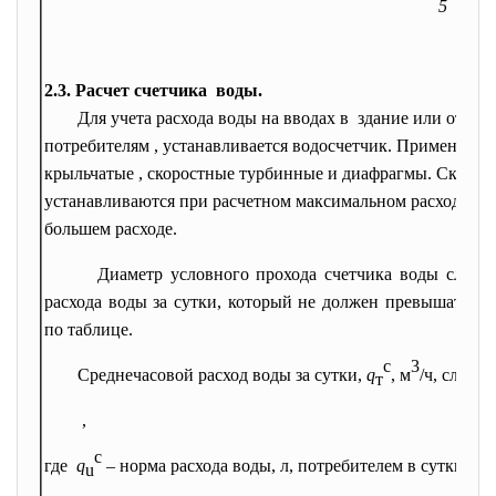
5
2.3. Расчет счетчика воды.
Для учета расхода воды на вводах в здание или ответ
потребителям , устанавливается водосчетчик. Применяют с
крыльчатые , скоростные турбинные и диафрагмы. Скорос
устанавливаются при расчетном максимальном расходе вод
большем расходе.
Диаметр условного прохода счетчика воды следуе
расхода воды за сутки, который не должен превышать э
по таблице.
с
3
Среднечасовой расход воды за сутки,
q
, м
/ч, следу
т
,
c
где
q
– норма расхода воды, л, потребителем в сутки н
u