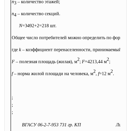
n
– количество этажей;
3
n
– количество секций.
4
N
=3ּ4ּ9ּ2+2=218 шт.
Общее число потребителей можно определить по формуле:
где
k
– коэффициент перенаселенности, принимаемый равн
2
2
F
– полезная площадь (жилая), м
;
F
=4213,44 м
;
2
2
f
– норма жилой площади на человека, м
,
f
=12 м
.
;
;
;
ВГАСУ 06-2-7-953 731 гр. КП
Лист