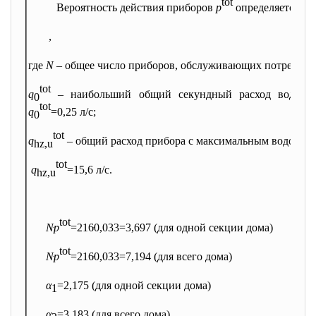
tot
Вероятность действия приборов
p
определяется по
,
где
N
– общее число приборов, обслуживающих потребите
tot
q
– наибольший общий секундный расход воды сан
0
tot
q
=0,25 л/с;
0
tot
q
– общий расход прибора с максимальным водоотвед
hz,u
tot
q
=15,6 л/c.
hz,u
tot
Nּp
=216ּ0,033=3,697 (для одной секции дома)
tot
Nּp
=216ּ0,033=7,194 (для всего дома)
α
=2,175 (для одной секции дома)
1
α
=3,183 (для всего дома)