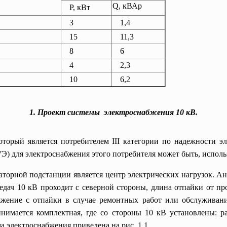
Q, кВАр
Р, кВт
3
1,4
15
11,3
8
6
4
2,3
10
6,2
1. Проект системы электроснабжения 10 кВ.
оторый является потребителем III категории по надежности э
Э) для электроснабжения этого потребителя может быть, испол
орной подстанции является центр электрических нагрузок. Ана
едач 10 кВ проходит с северной стороны, длина отпайки от пр
яжение с отпайки в случае ремонтных работ или обслуживани
инимается комплектная, где со стороны 10 кВ установлены: р
а электроснабжения приведена на рис. 1.1.