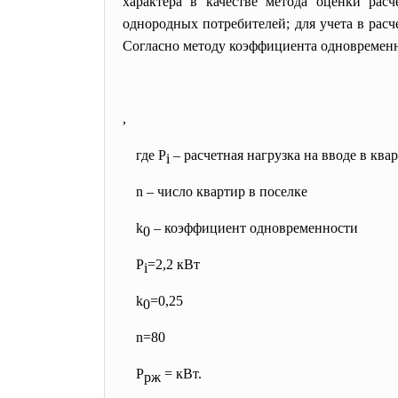
характера в качестве метода оценки рас
однородных потребителей; для учета в рас
Согласно методу коэффициента одновременн
,
где P
– расчетная нагрузка на вводе в ква
i
n – число квартир в поселке
k
– коэффициент одновременности
0
P
=2,2 кВт
i
k
=0,25
0
n=80
P
= кВт.
рж