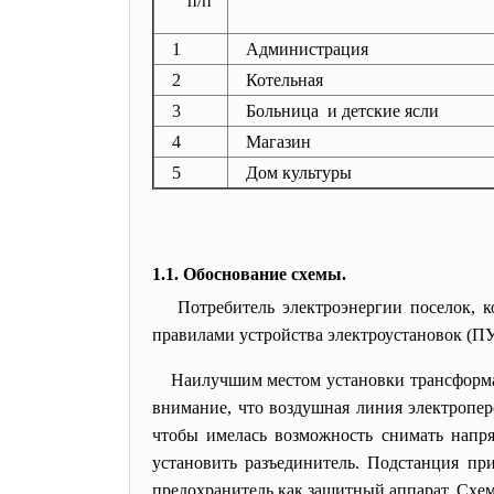
п/п
1
Администрация
2
Котельная
3
Больница и детские ясли
4
Магазин
5
Дом культуры
1.1. Обоснование схемы.
Потребитель электроэнергии поселок, к
правилами устройства электроустановок (ПУ
Наилучшим местом установки трансформат
внимание, что воздушная линия электропер
чтобы имелась возможность снимать напр
установить разъединитель. Подстанция пр
предохранитель как защитный аппарат. Схем