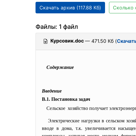
Скачать архив (117.88 Кб)
Сколько 
Файлы: 1 файл
Курсовик.doc
— 471.50 Кб (
Скачат
Содержание
Введение
В.1. Постановка задач
Сельское хозяйство получает электроэне
Электрические нагрузки в сельском хоз
вводе в дома, т.к. увеличивается насыщ
комплексы, уступая место мелким фермам,