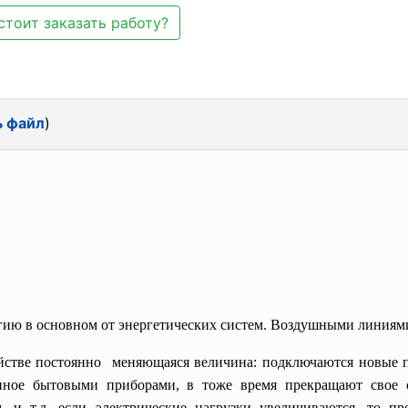
стоит заказать работу?
ь файл
)
ргию в основном от энергетических систем. Воздушными линиям
яйстве постоянно меняющаяся величина: подключаются новые п
енное бытовыми приборами, в тоже время прекращают свое
 и т.д. если электрические нагрузки увеличиваются, то пр