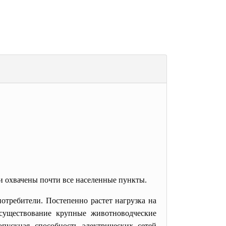
и охвачены почти все населенные пункты.
отребители. Постепенно растет нагрузка на
 существование крупные животноводческие
опускная способность электрических сетей