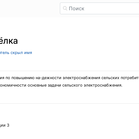
ёлка
атель скрыл имя
я по повышению на-дежности электроснабжения сельских потребите
кономичности основные задачи сельского электроснабжения.
ции 3