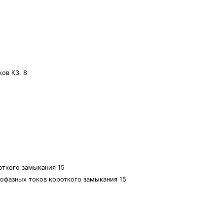
ов КЗ. 8
откого замыкания 15
нофазных токов короткого замыкания 15