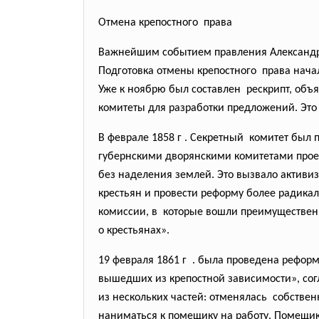
Отмена крепостного права
Важнейшим событием правления Александра I
Подготовка отмены крепостного права начал
Уже к ноябрю был составлен рескрипт, объ
комитеты для разработки предложений. Это
В феврале 1858 г . Секретный комитет был
губернскими дворянскими
комитетами прое
без наделения землей. Это вызвало актив
крестьян и провести реформу более радика
комиссии, в которые вошли преимущественн
о крестьянах».
19 февраля 1861 г . была проведена рефор
вышедших из крепостной
зависимости», со
из нескольких частей: отменялась собстве
наниматься к помещику на
работу. Помещик