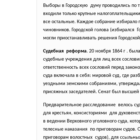
Выборы в Городскую думу проводились по 
входили только крупные налогоплательщики
все остальные. Каждое собрание избирало 
чиновников. Городской голова (избирался 
могли приостанавливать решения Городской
Судебная реформа
. 20 ноября 1864 г . б
судебные учреждения для лиц всех сословий
ответственность всех сословий перед закон
суда включала в себя: мировой суд, где ра
уездными земскими собраниями, утверждали
присяжных заседателей. Сенат был высшей
Предварительное расследование велось су
для крестьян, консисториями для духовенс
в ведении Верховного уголовного суда, кот
телесные наказания по приговорам судов.
приговорам волостных судов), для ссыльны