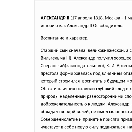
АЛЕКСАНДР II
(17 апреля 1818, Москва - 1 м
историю как Александр II Освободитель.
Воспитание и характер.
Старший сын сначала великокняжеской, а с
Вильгельма III), Александр получил хорошее
Сперанский(законодательство), К. И. Арсень
престола формировалась под влиянием отца,
который стремился воспитать в будущем м
Оба эти влияния оставили глубокий след в 
природы наделенный разносторонними спос
доброжелательностью к людям, Александр, 
обладал твердой волей, не имел склонности
Совершеннолетие и принятие присяги примир
чувствует в себе новую силу подвизаться н