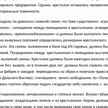
ткрывать предприятия. Однако крестьяне оставались
прикрепле
натуральные
повинности.
наделы по довольно сложной схеме, что тоже существенно огр
амоты - соглашения между помещиками и крестьянами, оговар
овились «
временнообязанными» и должны были выплатить поме
ма выкупных платежей определялась размерами крестьянского об
ности. Эта сумма, положенная в банк под 6% годовых, должна б
ежей. Посредником между крестьянином и помещиком выступал
 выкупной суммы. Крестьяне должны были ежегодно вносить гос
и без выкупа, но в течение двух лет должны были служить св
 фабрик и заводов переводились на оброк и получали право в
 и Дальнего Востока), считавшиеся лично свободными, по «По
жать платить оброчную подать государству либо заключить с ка
 (черноземные, нечерноземные и степные земли)
. Внутри губе
ещиками -владельцами земель и их крестьянами. Нормы дележа
стки в свою долю, в том числе вклинивая свои земли в середи