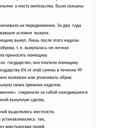
нными к месту жительства, были связаны
аничивало их передвижение. За два года
ивавшие условия выкупа.
щику выкуп. Лишь после этого наделы
рока, т. е. выкупалась не личная
ыла приносить помещику
о государство, оно платило помещику
ударству 6% от этой суммы в течение 49
оим хозяевам или уплачивать оброк.
ыкупа своих прежних наделов.
ложению» сохранили за собой находившиеся
зной выкупную сделку.
рний выделялись местности,
 устанавливались так,
ну крестьянских полей.