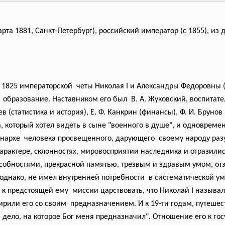
арта 1881, Санкт-Петербург), российский император (с 1855), и
 1825 императорской четы Николая I и Александры Федоровны (
 образование. Наставником его был В. А. Жуковский, воспитател
ев (статистика и история), Е. Ф. Канкрин (финансы), Ф. И. Брун
 который хотел видеть в сыне "военного в душе", и одновреме
онархе человека просвещенного, дарующего своему народу раз
характере, склонностях, мировосприятии наследника и отразилис
обностями, прекрасной памятью, трезвым и здравым умом, от
однако, не имел внутренней потребности в систематической ум
 к предстоящей ему миссии царствовать, что Николай I называ
или его со своим предназначением. И к 19-ти годам, путешест
а дело, на которое Бог меня предназначил". Отношение его к
го