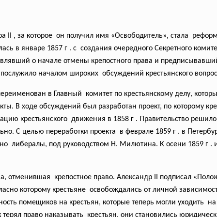
I , за которое он получил имя «Освободитель», стала реформа
ась в январе 1857 г . с создания очередного Секретного комит
являвший о начале отмены крепостного права и
предписывавший
 послужило началом широких обсуждений крестьянского вопрос
 переименован в Главный комитет по крестьянскому делу, кото
кты. В ходе обсуждений был разработан проект, по которому кр
изацию
крестьянского движения в 1858 г . Правительство решил
льно. С целью переработки проекта в феврале 1859 г . в Петер
о либералы, под руководством Н. Милютина. К осени 1859 г .
ма,
отменившая крепостное право. Александр II подписал «Пол
гласно которому крестьяне освобождались от личной
зависимост
нность помещиков на
крестьян, которые теперь могли уходить на
 терял право
наказывать крестьян, они становились юридическ