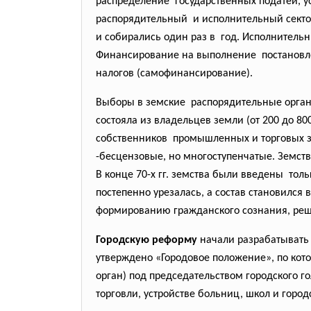
распределение государственных податей,
у
распорядительный и исполнительный сект
и собирались один раз в год. Исполнител
Финансирование на выполнение постановл
налогов (самофинансирование).
Выборы в земские распорядительные органы
состояла из владельцев земли (от 200 до 80
собственников промышленных и торговых зав
-бесцензовые, но многоступенчатые. Земст
В конце 70-х гг. земства были введены тол
постепенно урезалась, а состав становился 
формированию гражданского сознания, ре
Городскую реформу
начали разрабатывать в
утверждено «Городовое положение», по кото
орган) под председательством городского г
торговли, устройстве больниц, школ и горо