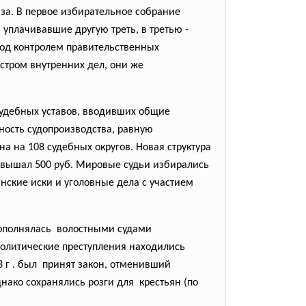
а. В первое избирательное собрание
, уплачивавшие другую треть, в третью -
под контролем
правительственных
стром внутренних дел, они же
судебных уставов, вводивших общие
ность судопроизводства, равную
а на 108 судебных округов. Новая структура
ревышал 500 руб. Мировые судьи избирались
ские иски и уголовные дела с участием
дополнялась волостными судами
политические преступления находились
3 г . был принят закон, отменивший
ако сохранялись розги для крестьян (по