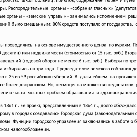
стройство школ, больниц, приютов, содержание тюрем и путей
оры.
Распорядительные органы - «собрания гласных» (депутато
ьные органы - «земские управы» - занимались исполнением ре
ений было смешанным: 80% средств поступало от
государства, 
 проводились на основе имущественного ценза, по куриям. Пер
0 десятин) или недвижимости (стоимостью от 15 тыс. руб.) Втора
едений (годовой оборот не менее 6 тыс. руб.). Выборы по трет
ва избирались на три года. Председателем земского собрания 
ько в 35 из 59 российских губерний. В дальнейшем, на протяжен
все более дворянским. Но, несмотря на множество недостатков, 
шению части местных проблем образования и здравоохранени
 1861 г . Ее проект, представленный в 1864 г ., долго обсуждал
рому в городах создавались Городская дума (законодательный о
оловы. Функции городского управления заключались в заботе о б
дском налогообложении.