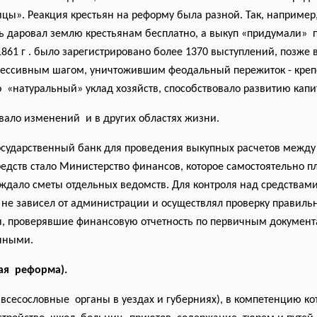
цы». Реакция крестьян на реформу была разной. Так, например
арь даровал землю крестьянам бесплатно, а выкуп «придумали» 
1861 г . было зарегистрировано более 1370 выступлений, позже
рессивным шагом, уничтожившим феодальный пережиток - крепо
о «натуральный» уклад хозяйств, способствовало развитию капи
ало изменений и в других областях жизни.
 Государственный банк для проведения выкупных расчетов между
дств стало Министерство финансов, которое самостоятельно 
ждало сметы отдельных ведомств. Для контроля над средствами
ь не зависел от администрации и осуществлял проверку правиль
, проверявшие финансовую отчетность по первичным документам
нными.
ая реформа).
(
всесословные органы в уездах и губерниях), в компетенцию ко