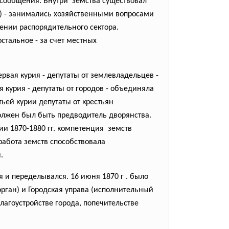
 сообщения.
Внутри земства существовал
в) - занимались хозяйственными
вопросами
шении распорядительного
сектора.
остальное - за счет местных
вая курия - депутаты от землевладельцев -
я курия - депутаты от городов - объединяла
ьей курии депутаты от крестьян
должен был быть предводитель дворянства.
ии 1870-1880 гг. компетенция земств
работа земств способствовала
я.
ся и переделывался. 16 июня 1870 г . было
рган) и Городская управа (исполнительный
лагоустройстве города, попечительстве