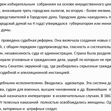
трем избирательным собраниям на основе имущественного ценз
, вносившие треть городских
налогов, во вторую - более мелкие
представителей в Городскую думу. Городские думы находились 
Городской думой на 4 года) утверждался губернатором или мини
 думы.
ыла проведена судебная реформа. Она включала создание новых 
, с общим порядком судопроизводства, гласность и состязатель
ом, независимость суда от администрации. Страна была разделен
збирали уголовные и гражданские дела, ущерб по которым не п
сь Сенатом; окружной суд, где разбирались серьезные граждан
 судебной и апелляционной инстанцией.
дебными исполнителями. Вводилась адвокатура. Эта система 
тва, судом для военных, высших чиновников и др. Важнейшие 
орый назначался императором в исключительных случаях. В 186
 От телесных наказаний полностью освобождались
женщины. Одн
х, каторжных и штрафных солдат.