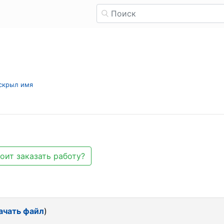
 скрыл имя
оит заказать работу?
ачать файл
)