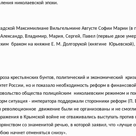
ления николаевской эпохи.
штадской Максимилиане Вильгельмине Августе Софии Марии (в 
 Александр, Владимир, Мария, Сергей, Павел (первые двое умерл
ским браком на княжне Е. М. Долгорукой (княгине Юрьевской), с
роза крестьянских бунтов, политический и экономический криз
тет России, но и показало необходимость реформ в финансово
довольство общества полицейским николаевским режимом и пос
орм ситуация - императора поддержали сторонники реформ (П. 
 и революционное движение были не организованы и не смогл
ражения в Крымской войне не отваживались выступать против п
орянством со знаменитой речью, в которой заявил, что «лучше 
обою начнет отменяться снизу».