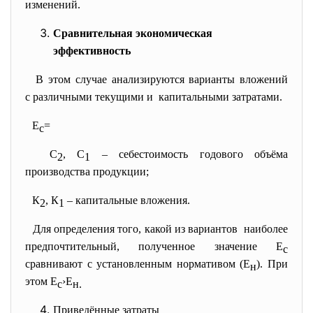
изменений.
Сравнительная экономическая
эффективность
В этом случае анализируются варианты вложений
с различными текущими и капитальными затратами.
Е
=
с
С
, С
– себестоимость годового объёма
2
1
производства продукции;
К
, К
– капитальные вложения.
2
1
Для определения того, какой из вариантов наиболее
предпочтительный, полученное значение Е
с
сравнивают с установленным нормативом (Е
). При
н
этом Е
›Е
с
н.
Приведённые затраты