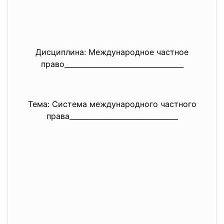
Дисциплина: Международное частное
право_________________________
_________
Тема: Система международного частного
права_________________________
______