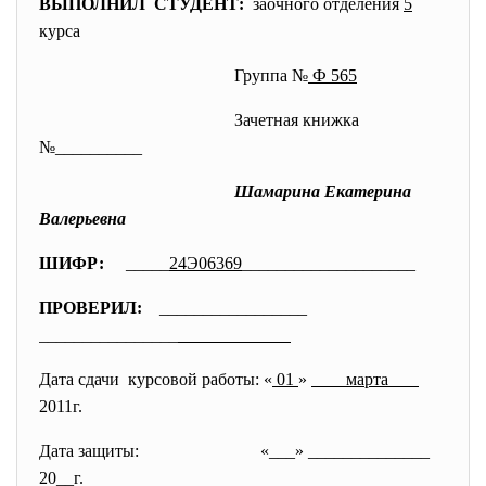
ВЫПОЛНИЛ СТУДЕНТ:
заочного отделения
5
курса
Группа №
Ф 565
Зачетная книжка
№__________
Шамарина Екатерина
Валерьевна
ШИФР:
_____
24Э06369
_______
_____________
ПРОВЕРИЛ:
_________________
________________
Дата сдачи курсовой работы: «
01
»
марта
2011г.
Дата защиты:
«___» ______________
20__г.