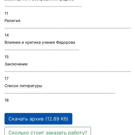
∙∙∙∙∙∙∙∙∙∙∙∙∙∙∙∙∙∙∙∙∙∙∙∙∙∙∙∙∙∙∙∙∙∙∙∙∙∙∙∙∙∙∙∙∙∙∙∙∙∙∙∙∙∙∙∙∙∙∙∙∙∙∙∙
11
Религия
∙∙∙∙∙∙∙∙∙∙∙∙∙∙∙∙∙∙∙∙∙∙∙∙∙∙∙∙∙∙∙∙∙∙∙∙∙∙∙∙∙∙∙∙∙∙∙∙∙∙∙∙∙∙∙∙∙∙∙∙∙∙∙∙∙∙∙∙∙∙∙∙∙∙∙∙∙∙∙∙∙∙∙∙∙∙∙∙∙∙∙∙∙∙∙∙∙∙∙∙∙∙∙∙∙∙∙∙
14
Влияние и критика учения Федорова
∙∙∙∙∙∙∙∙∙∙∙∙∙∙∙∙∙∙∙∙∙∙∙∙∙∙∙∙∙∙∙∙∙∙∙∙∙∙∙∙∙∙∙∙∙∙∙∙∙∙∙∙∙∙∙∙∙∙∙∙∙∙
15
Заключение
∙∙∙∙∙∙∙∙∙∙∙∙∙∙∙∙∙∙∙∙∙∙∙∙∙∙∙∙∙∙∙∙∙∙∙∙∙∙∙∙∙∙∙∙∙∙∙∙∙∙∙∙∙∙∙∙∙∙∙∙∙∙∙∙∙∙∙∙∙∙∙∙∙∙∙∙∙∙∙∙∙∙∙∙∙∙∙∙∙∙∙∙∙∙∙∙∙∙∙∙∙∙∙∙∙
17
Список литературы
∙∙∙∙∙∙∙∙∙∙∙∙∙∙∙∙∙∙∙∙∙∙∙∙∙∙∙∙∙∙∙∙∙∙∙∙∙∙∙∙∙∙∙∙∙∙∙∙∙∙∙∙∙∙∙∙∙∙∙∙∙∙∙∙∙∙∙∙∙∙∙∙∙∙∙∙∙∙∙∙∙∙∙∙∙∙∙∙∙∙∙∙
18
Скачать архив (12.89 Кб)
Сколько стоит заказать работу?