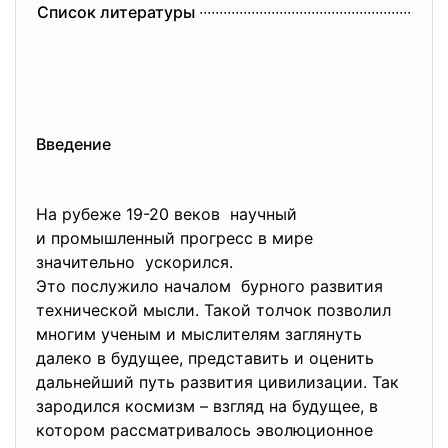
Список литературы ∙∙∙∙∙∙∙∙∙∙∙∙∙∙∙∙∙∙∙∙∙∙∙∙∙∙∙∙∙∙
∙∙∙∙∙∙∙∙∙∙∙∙∙∙∙∙∙∙∙∙∙∙∙∙∙∙∙∙∙∙
∙∙
Введение
На рубеже 19-20 веков научный
и промышленный прогресс в мире
значительно ускорился.
Это послужило началом бурного развития
технической мысли. Такой толчок позволил
многим ученым и мыслителям заглянуть
далеко в будущее, представить и оценить
дальнейший путь развития цивилизации. Так
зародился космизм – взгляд на будущее, в
котором рассматривалось эволюционное