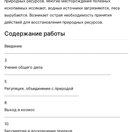
природных ресурсов. Многие месторождения полезных
ископаемых иссякают, водные источники загрязняются, леса
вырубаются. Возникает острая необходимость принятия
действий для восстановления природных ресурсов.
Содержание работы
Введение
∙∙∙∙∙∙∙∙∙∙∙∙∙∙∙∙∙∙∙∙∙∙∙∙∙∙∙∙∙∙∙∙∙∙∙∙∙∙∙∙∙∙∙∙∙∙∙∙∙∙∙∙∙∙∙∙∙∙∙∙∙∙∙∙∙∙∙∙∙∙∙∙∙∙∙∙∙∙∙∙∙∙∙∙∙∙∙∙∙∙∙∙∙∙∙∙∙∙∙∙∙∙∙∙∙∙∙∙
3
Учение общего дела
∙∙∙∙∙∙∙∙∙∙∙∙∙∙∙∙∙∙∙∙∙∙∙∙∙∙∙∙∙∙∙∙∙∙∙∙∙∙∙∙∙∙∙∙∙∙∙∙∙∙∙∙∙∙∙∙∙∙∙∙∙∙∙∙∙∙∙∙∙∙∙∙∙∙∙∙∙∙∙∙∙∙∙∙∙∙∙∙∙∙
5
Регуляция, объединение с природой
∙∙∙∙∙∙∙∙∙∙∙∙∙∙∙∙∙∙∙∙∙∙∙∙∙∙∙∙∙∙∙∙∙∙∙∙∙∙∙∙∙∙∙∙∙∙∙∙∙∙∙∙∙∙∙∙∙∙∙∙∙∙∙
8
Выход в космос
∙∙∙∙∙∙∙∙∙∙∙∙∙∙∙∙∙∙∙∙∙∙∙∙∙∙∙∙∙∙∙∙∙∙∙∙∙∙∙∙∙∙∙∙∙∙∙∙∙∙∙∙∙∙∙∙∙∙∙∙∙∙∙∙∙∙∙∙∙∙∙∙∙∙∙∙∙∙∙∙∙∙∙∙∙∙∙∙∙∙∙∙∙∙∙∙∙∙
10
Бессмертие и воскрешение предков