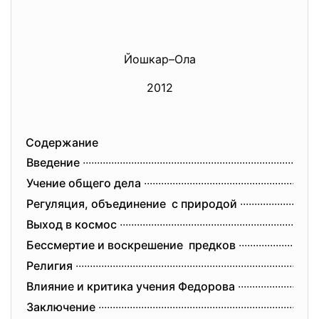
Йошкар–Ола
2012
Содержание
Введение ∙∙∙∙∙∙∙∙∙∙∙∙∙∙∙∙∙∙∙∙∙∙∙∙∙∙∙∙∙∙
∙∙∙∙∙∙∙∙∙∙∙∙∙∙∙∙∙∙∙∙∙∙∙∙∙∙∙∙∙∙
∙∙∙∙∙∙∙∙∙∙∙∙∙∙∙∙∙∙∙∙∙∙∙
Учение общего дела ∙∙∙∙∙∙∙∙∙∙∙∙∙∙∙∙∙∙∙∙∙∙∙∙∙∙∙∙∙∙
∙∙∙∙∙∙∙∙∙∙∙∙∙∙∙∙∙∙∙∙∙∙∙∙∙∙∙∙∙∙
∙
Регуляция, объединение с природой ∙∙∙∙∙∙∙∙∙∙∙∙∙∙∙∙∙∙∙∙∙∙∙∙∙∙∙∙
Выход в космос ∙∙∙∙∙∙∙∙∙∙∙∙∙∙∙∙∙∙∙∙∙∙∙∙∙∙∙∙∙∙
∙∙∙∙∙∙∙∙∙∙∙∙∙∙∙∙∙∙∙∙∙∙∙∙∙∙∙∙∙∙
∙∙∙∙∙∙∙∙∙∙
Бессмертие и воскрешение предков ∙∙∙∙∙∙∙∙∙∙∙∙∙∙∙∙∙∙∙∙∙∙
∙∙∙∙∙∙
Религия ∙∙∙∙∙∙∙∙∙∙∙∙∙∙∙∙∙∙∙∙∙∙∙∙∙∙∙∙∙∙
∙∙∙∙∙∙∙∙∙∙∙∙∙∙∙∙∙∙∙∙∙∙∙∙∙∙∙∙∙∙
∙∙∙∙∙∙∙∙∙∙∙∙∙∙∙∙∙∙∙∙∙∙∙∙∙
Влияние и критика учения Федорова ∙∙∙∙∙∙∙∙∙∙∙∙∙∙∙∙∙∙∙∙∙∙∙∙∙∙∙∙∙
Заключение ∙∙∙∙∙∙∙∙∙∙∙∙∙∙∙∙∙∙∙
∙∙∙∙∙∙∙∙∙∙∙∙∙∙∙∙∙∙∙∙∙∙∙∙∙∙∙∙∙∙
∙∙∙∙∙∙∙∙∙∙∙∙∙∙∙∙∙∙∙∙∙∙∙∙∙∙∙∙