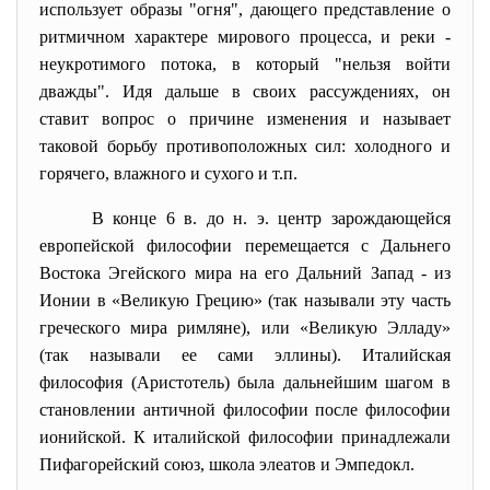
использует образы "огня", дающего представление о
ритмичном характере мирового процесса, и реки -
неукротимого потока, в который "нельзя войти
дважды". Идя дальше в своих рассуждениях, он
ставит вопрос о причине изменения и называет
таковой борьбу противоположных сил: холодного и
горячего, влажного и сухого и т.п.
В конце 6 в. до н. э. центр зарождающейся
европейской философии перемещается с Дальнего
Востока Эгейского мира на его Дальний Запад
-
из
Ионии в «Великую Грецию» (так называли эту часть
греческого мира римляне), или «Великую Элладу»
(так называли ее сами эллины). Италийская
философия
(Аристотель) была дальнейшим шагом в
становлении античной философии после философии
ионийской. К италийской философии принадлежали
Пифагорейский союз, школа элеатов и Эмпедокл.