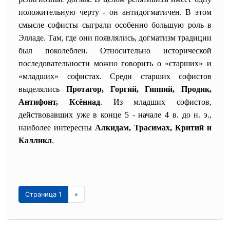
положительную черту
-
он антидогматичен. В этом
смысле софисты сыграли особенно большую роль в
Элладе. Там, где они появлялись, догматизм традиции
был поколеблен. Относительно исторической
последовательности можно говорить о «старших» и
«младших» софистах. Среди старших софистов
выделялись
Протагор, Горгий, Гиппий, Продик,
Антифонт, Ксёниад
. Из младших софистов,
действовавших уже в конце 5 - начале 4 в. до н. э.,
наиболее интересны
Алкидам, Трасимах, Критий и
Калликл
.
Страница 1
»