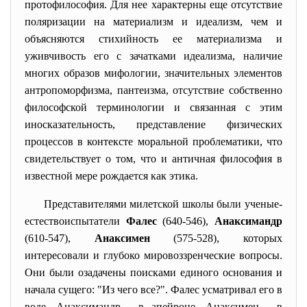
протофилософия. Для нее характерны еще отсутствие
поляризации на материализм и идеализм, чем и
объясняются стихийность ее материализма и
уживчивость его с зачатками идеализма, наличие
многих образов мифологии, значительных элементов
антропоморфизма, пантеизма, отсутствие собственно
философской терминологии и связанная с этим
иносказательность, представление физических
процессов в контексте моральной проблематики, что
свидетельствует о том, что и античная философия в
известной мере рождается как этика.
Представителями милетской школы были ученые-
естествоиспытатели
Фалес
(640-546),
Анаксимандр
(610-547),
Анаксимен
(575-528), которых
интересовали и глубоко мировоззренческие вопросы.
Они были озадачены поисками единого основания и
начала сущего: "Из чего все?". Фалес усматривал его в
воде, Анаксимандр - в апейроне, Анаксимен - в