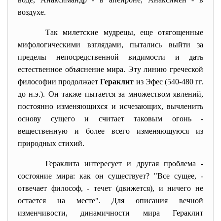
воздухе.
Так милетские мудрецы, еще отягощенные
мифологическими взглядами, пытались выйти за
пределы непосредственной видимости и дать
естественное объяснение мира. Эту линию греческой
философии продолжает
Гераклит
из Эфес (540-480 гг.
до н.э.). Он также пытается за множеством явлений,
постоянно изменяющихся и исчезающих, вычленить
основу сущего и считает таковым огонь -
вещественную и более всего изменяющуюся из
природных стихий.
Гераклита интересует и другая проблема -
состояние мира: как он существует? "Все сущее, -
отвечает философ, - течет (движется), и ничего не
остается на месте". Для описания вечной
изменчивости, динамичности мира Гераклит