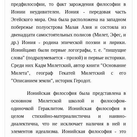
предфилософии, то факт зарождения философии в
Ионии неудивителен. Иония - передовая часть
Эгейского мира. Она была расположена на западном
побережье полуострова Малая Азия и состояла из
двенадцати самостоятельных полисов (Милет, Эфес, и
др.) Иония - родина эпической поэзии и лирики.
Ионийцамп были первые логографы, т. е. "пишущие
слова" (подразумевается - прозой) и первые историки.
Среди них Кадм Милетский, автор книги "Основание
Милета", географ Гекатей Милетский с его
"Описанием земли", историк Геродот.
Ионийская философия
была представлена в
основном Милетской школой и философом-
одиночкой Гераклитом. Ионийская философия в
целом стихийно-материалистична и наивно-
диалектична, что не исключает наличия в ней и
элементов идеализма. Ионийская философия - это