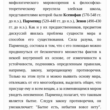
мифологического мировоззрения к философско-
теоретическому преуспела элейская школа,
представителями которой были
Ксенофан
(570-548 гг.
до н.э.),
Парменид
(520-440 гг. до н.э.),
Зенон
(490-430
гг. до н.э.). Как и у их предшественников, предметом
дискуссий явилась проблема сущности мира и
способов его существования. Сила разума, по
Пармениду, состояла в том, что с его помощью можно
продвинуться от бесконечного множества фактов к
некоей внутренней их основе, от изменчивости к
устойчивости, подчиняясь определенным правилам,
например, закону, запрещающему противоречия.
Только на этом пути и можно выявить основу мира,
отвлекаясь от его многообразия, выделить общее, что
присуще ему и всем вещам, а за изменяющимся миром
увидеть неизменное. Парменид полагает, что таковым
является бытие. Следуя закону противоречия, он
умозаключает: "Бытие есть, небытия вовсе нету".