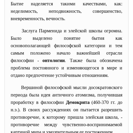
Бытие наделяется такими качествами, как:
неделимость, неподвижность, совершенство,
вневременность, вечность.
Заслуга Парменида и элейской школы огромна.
Было выделено понятие бытия как
основополагающей философской категории и тем
самым положено начало важнейшей отрасли
философии -
онтологии
. Также была обозначена
проблема постоянного и изменяющегося в мире и
отдано предпочтение устойчивым отношениям.
Вершиной философской мысли досократовского
периода была идея античного атомизма, получившая
проработку в философии
Демокрита
(460-370 гг. до
н.э.). В своих рассуждениях он пытается разрешить
противоречие, к которому пришла элейская школа, -
противоречие между чувственно-воспринимаемой
картиной мира и умозрительным ее постижением.