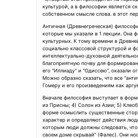
культурой, а в философии является с
собственном смысле слова. в этот п
Античная (Древнегреческая) философия
которые мы указали в 1 лекции. Она 
культурных. К тому времени в Древн
социально классовой структурой и ф
интеллектуально-духовной деятельнос
благоприятную почву для формирован
его "Иллиаду" и "Одиссею", оказали 
Можно образно сказать, что все "ант
Гомеру и его произведениям как аргу
Вначале философия выступает в форме
из Присны; 4) Солон из Азии; 5) Кле
форме осмыслить существенные стор
характер и определяют действия люд
которым люди должны следовать, чтобы
своем доме скрывай" (Фалес). Они но