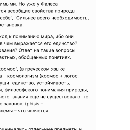
нимыми. Но уже у Фалеса
тся всеобщие свойства природы,
себе", "Сильнее всего необходимость,
остановка.
од к пониманию мира, ибо они
 в чем выражается его единство?
ования? Ответ на такие вопросы
актных, обобщенных понятиях.
смос", (в греческом языке –
 – космологизм (космос + логос,
сущи единство, устойчивость,
и, философского понимания
природы,
ного знания еще не существовало, то
ее
законов, (phisis –
блемы – что является
принимались отдельные предметы и