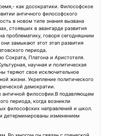
время,- как досократики. Философское
звитии античного философского
ость в новом типе знания вызвана
ах, стоявших в авангарде развития
на проблематику, говоря сегодняшним
они замыкают этот этап развития
атовского периода.
ю Сократа, Платона и Аристотеля.
ультурная, научная и политическая
ины теряют свое исключительное
ной жизни. Укрепление политического
греческой демократии.
ии античной философии.В подавляющем
ого периода, когда возникли
ых философских направлений и школ.
они детерминированы изменением
м. Во многом он связан с греческой