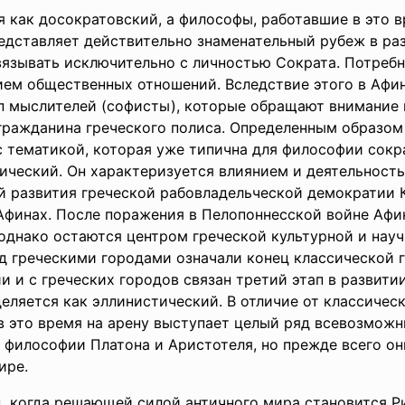
я как досократовский, а философы, работавшие в это 
едставляет действительно знаменательный рубеж в ра
вязывать исключительно с личностью Сократа. Потребн
ем общественных отношений. Вследствие этого в Афин
ип мыслителей (софисты), которые обращают внимание 
гражданина греческого полиса. Определенным образом 
с тематикой, которая уже типична для философии сокр
сический. Он характеризуется влиянием и деятельность
 развития греческой рабовладельческой демократии К
 Афинах. После поражения в Пелопоннесской войне Аф
однако остаются центром греческой культурной и науч
ад греческими городами означали конец классической 
и и с греческих городов связан третий этап в развит
еляется как эллинистический. В отличие от классическ
в это время на арену выступает целый ряд всевозможн
м философии Платона и Аристотеля, но прежде всего 
ире.
, когда решающей силой античного мира становится Ри