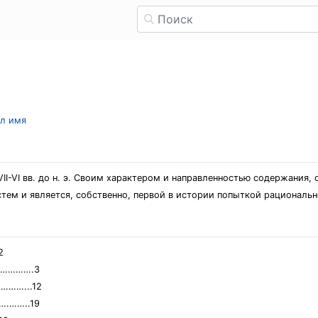
ыл имя
II-VI вв. до н. э. Своим характером и направленностью содержания
стем и является, собственно, первой в истории попыткой рационал
2
..………….3
…………...12
….……..19