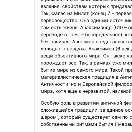
явления, свойствам которых придавал
Так, Фалес из Милет (конец 7 – перва
первовещество. Она единый источник 
там есть жизнь. Анаксимандр (610 – ок
переводе в греч. – беспредельное), к
безграничен. А космос представляетс
холодного воздуха. Анаксимен (6 век 
вещи объективного мира. Он также яв
порождает все. Так, в рамках уже м
бытие мира из самого мира. Такой пр
материалистическая традиция в Анти
Античности, но и Европейской филосо
мира, хотя еще в неразвитой, наивной
Особую роль в развитии античной фило
сложившейся традиции, за единое осн
шаром", который существует сам по с
собственными ритмами бытия ("мера