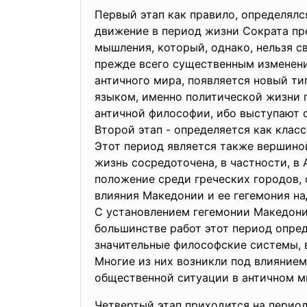
Первый этап как правило, определялс
движение в период жизни Сократа пр
мышления, который, однако, нельзя с
прежде всего существенным изменени
античного мира, появляется новый т
языком, именно политической жизни 
античной философии, ибо выступают 
Второй этап - определяется как клас
Этот период является также вершиной
жизнь сосредоточена, в частности, в
положение среди греческих городов, 
влияния Македонии и ее гегемония н
С установлением гегемонии Македони
большинстве работ этот период опред
значительные философские системы, 
Многие из них возникли под влияние
общественной ситуации в античном м
Четвертый этап приходится на период