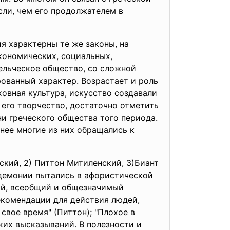
сли, чем его продолжателем в
ия характерны те же законы, на
кономических, социальных,
ельческое общество, со сложной
ованный характер. Возрастает и роль
овная культура, искусство создавали
его творчество, достаточно отметить
ни греческого общества того периода.
днее многие из них обращались к
ский, 2) Питтон Митиленский, 3)Биант
кедемонии пытались в афористической
ый, всеобщий и общезначимый
екомендации для действия людей,
свое время" (Питтон); "Плохое в
ких высказываний. В полезности и