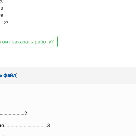
20
23
26
..27
тоит заказать работу?
ь файл
)
.……
………..2
офия………………..………….3