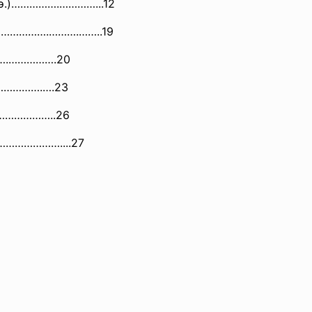
н.э.)…………….…………...12
ия…………….……….……..19
….……
……….20
……………
.….23
…………
……..26
…………………….
...27