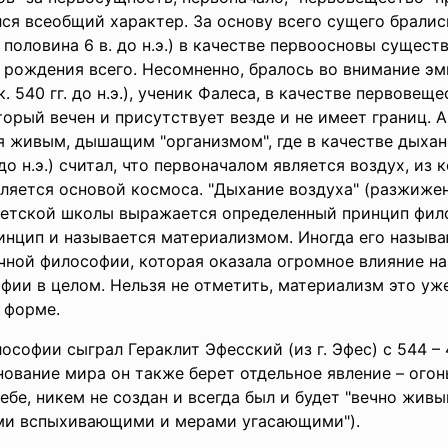
ся всеобщий характер. За основу всего сущего брались
я половина 6 в. до н.э.) в качестве первоосновы сущес
рождения всего. Несомненно, бралось во внимание эмп
. 540 гг. до н.э.), ученик Фалеса, в качестве первовещ
оторый вечен и присутствует везде и не имеет границ. 
я живым, дышащим "организмом", где в качестве дыхан
до н.э.) считал, что первоначалом является воздух, из
ляется основой космоса. "Дыхание воздуха" (разжижен
илетской школы выражается определенный принцип фил
инцип и называется материализмом. Иногда его назыв
чной философии, которая оказала огромное влияние н
фии в целом. Нельзя не отметить, материализм это уж
 форме.
софии сыграл Гераклит Эфесский (из г. Эфес) с 544 – 48
ование мира он также берет отдельное явление – ого
ебе, никем не создан и всегда был и будет "вечно жив
ми вспыхивающими и мерами угасающими").