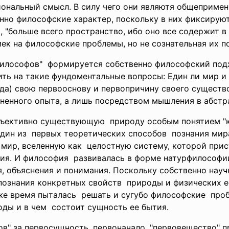
иональный смысл. В силу чего они являютя общеприме
нно философские характер, поскольку в них фиксирую
 "больше всего пространство, ибо оно все содержит в 
мек на философские проблемы, но не сознательная их п
илософов" формируется собственно философский подх
ить на такие фундоментальные вопросы: Един ли мир и
да) свою первооснову и первопричину своего существ
зненного опыта, а лишь посредством мышления в абстр
бъективно
существующую природу особым понятием "ко
один из первых теоретических способов познания мира
 мир, вселенную как целостную систему, которой при
ния. И философия развивалась в форме
натурфилософи
, объяснения и понимания. Поскольку собственно науч
познания конкретных свойств природы и физических 
оже время пыталась решать и сугубо философские про
ды и в чем состоит сущность ее бытия.
в" за первосущность, первоначало, "первовещество" 