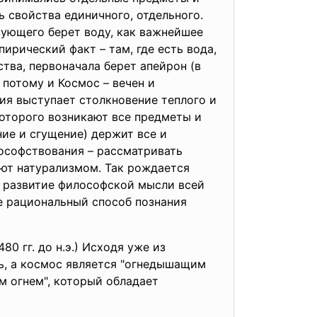
 свойства единичного, отдельного.
твующего берет воду, как важнейшее
ирический факт – там, где есть вода,
ества, первоначала берет апейрон (в
А потому и Космос – вечен и
ия выступает столкновение теплого и
 которого возникают все предметы и
ие и сгущение) держит все и
ософствования – рассматривать
ают натурализмом. Так рождается
а развитие философской мысли всей
е рациональный способ познания
0 гг. до н.э.) Исходя уже из
нь, а космос является "огнедышащим
ым огнем", который обладает