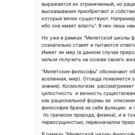
выражается их ограниченный, но рац
высказывания приобретают и собстве
которые вечно существуют. Например,
ибо она имеет власть". В них лишь на
Но уже в рамках "Милетской школы ф
сознательно ставят и пытаются ответ
Имеет ли мир (в данном случае приро
нельзя получить на основе своего жи
"Милетские философы" обозначают о
вселенная, мир). Отсюда появляется 
знание). Космологизм рассматривает
целостность и вечность существова
как рациональной формы ее описания
философия брала на себя
функцию и 
по гречески природа, физика), и в т
первосущностью, первоначалом приро
В рамках "Милетской школы философо