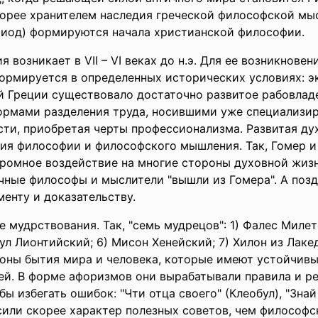
корее хранителем наследия греческой философской мы
ериод) формируются начала христианской философии.
 возникает в VII – VI веках до н.э. Для ее возникновен
формируется в определенных исторических условиях: э
ей Греции существовало достаточно развитое рабовлад
ормами разделения труда, носившими уже специализир
ти, приобретая черты профессионализма. Развитая дух
ия философии и философского мышления. Так, Гомер и 
огромное воздействие на многие стороны духовной жиз
ичные философы и мыслители "вышли из Гомера". А поз
менту и доказательству.
 мудрствования. Так, "семь мудрецов": 1) Фалес Милет
обул Лионтийский; 6) Мисон Хенейский; 7) Хилон из Ла
оны бытия мира и человека, которые имеют устойчив
ей. В форме афоризмов они вырабатывали правила и р
 избегать ошибок: "Чти отца своего" (Клеобул), "Знай 
сили скорее характер полезных советов, чем философс