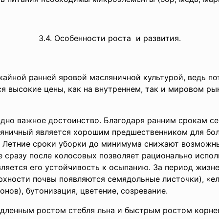
3.4. Особенности роста и развития.
ожайной ранней яровой масляничной культурой, ведь п
ся высокие цены, как на внутреннем, так и мировом ры
дно важное достоинство. Благодаря ранним срокам сев
сляничный является хорошим предшественником для бо
е. Летние сроки уборки до минимума снижают возможны
е сразу после колосовых позволяет рационально испо
ляется его устойчивость к осыпанию. За период жизне
ерхности почвы появляются семядольные листочки), «е
нов), бутонизация, цветение, созревание.
дленным ростом стебля льна и быстрым ростом корне