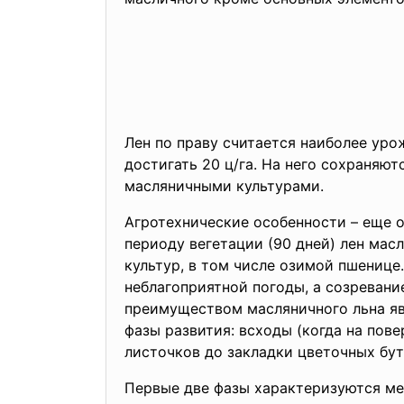
Лен по праву считается наиболее ур
достигать 20 ц/га. На него сохраняют
масляничными культурами.
Агротехнические особенности – еще о
периоду вегетации (90 дней) лен ма
культур, в том числе озимой пшениц
неблагоприятной погоды, а созревани
преимуществом масляничного льна яв
фазы развития: всходы (когда на пов
листочков до закладки цветочных буто
Первые две фазы характеризуются ме