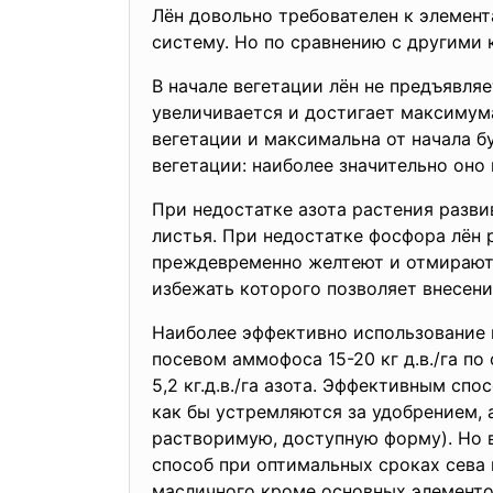
Лён довольно требователен к элемент
систему. Но по сравнению с другими 
В начале вегетации лён не предъявляе
увеличивается и достигает максимума
вегетации и максимальна от начала б
вегетации: наиболее значительно оно
При недостатке азота растения разви
листья. При недостатке фосфора лён 
преждевременно желтеют и отмирают.
избежать которого позволяет внесен
Наиболее эффективно использование 
посевом аммофоса 15-20 кг д.в./га п
5,2 кг.д.в./га азота. Эффективным сп
как бы устремляются за удобрением, 
растворимую, доступную форму). Но в
способ при оптимальных сроках сева в
масличного кроме основных элементов