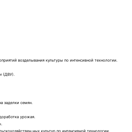
оприятий возделывания культуры по интенсивной технологии.
и (ДВУ).
на заделки семян.
 доработка урожая.
ы.
ьскохозяйствен-ных культур по интенсивной технологии.