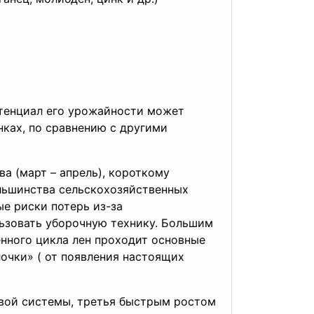
отенциал его урожайности может
нках, по сравнению с другими
а (март – апрель), короткому
льшинства сельскохозяйственных
е риски потерь из-за
льзовать уборочную технику. Большим
нного цикла лен проходит основные
лочки» ( от появления настоящих
вой системы, третья быстрым ростом