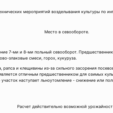
ехнических мероприятий возделывания культуры по ин
Место в севообороте.
ение 7-ми и 8-ми польный севооборот. Предшественник
ово-злаковые смеси, горох, кукуруза.
а, рапса и клещивины из-за сильного засорения посевов
является отличным предшественником для озимых куль
 участок наступает льноутомление - снижение или пол
Расчет действительно возможной урожайност