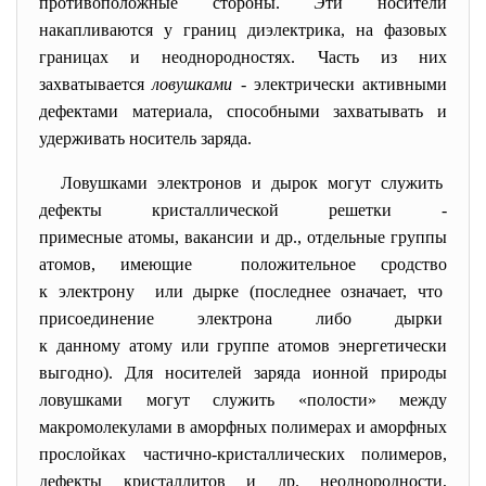
противоположные стороны. Эти носители
накапливаются у
границ диэлектрика,
на фазовых
границах и неоднородностях. Часть из них
захватывается
ловушками -
электрически активными
дефектами материала, способными захватывать и
удерживать носитель заряда.
Ловушками электронов и дырок могут служить
дефекты кристаллической
решетки -
примесные атомы, вакансии и др., отдельные группы
атомов, имеющие положительное сродство
к электрону или дырке (последнее означает, что
присоединение электрона либо дырки
к данному атому
или группе атомов энергетически
выгодно). Для носителей заряда ионной природы
ловушками могут служить «полости» между
макромолекулами в аморфных полимерах и аморфных
прослойках частично-кристаллических полимеров,
дефекты кристаллитов и др. неоднородности,