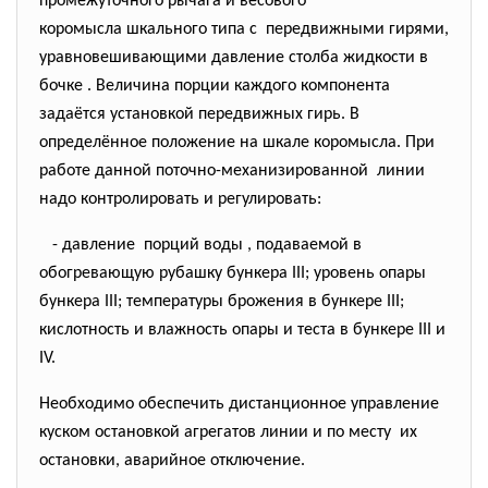
промежуточного рычага и
весового
коромысла шкального типа с передвижными гирями,
уравновешивающими давление столба жидкости в
бочке . Величина порции каждого компонента
задаётся установкой передвижных гирь. В
определённое положение на шкале коромысла. При
работе данной поточно-механизированной линии
надо контролировать и регулировать:
- давление порций воды , подаваемой в
обогревающую рубашку бункера III; уровень опары
бункера III; температуры брожения в бункере III;
кислотность и влажность опары и теста в бункере III и
IV.
Необходимо обеспечить дистанционное управление
куском остановкой агрегатов линии и по месту их
остановки, аварийное отключение.