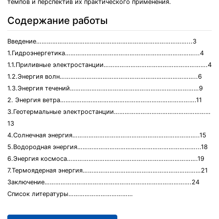
темпов и перспектив их практического применения.
Содержание работы
Введение…………………………………………………………………………...3
1.Гидроэнергетика………………………………………………………………...4
1.1.Приливные электростанции………………………………………………….4
1.2.Энергия волн…………………………………………………………………..6
1.3.Энергия течений………………………………………………………………9
2. Энергия ветра………………………………………………………………….11
3.Геотермальные электростанции………………………………………………
13
4.Солнечная энергия……………………………………………………………..15
5.Водородная энергия…………………………………………………………...18
6.Энергия космоса……………………………………………………………….19
7.Термоядерная энергия…………………………………………………………21
Заключение……………………………………………………………………….24
Список литературы………………………………