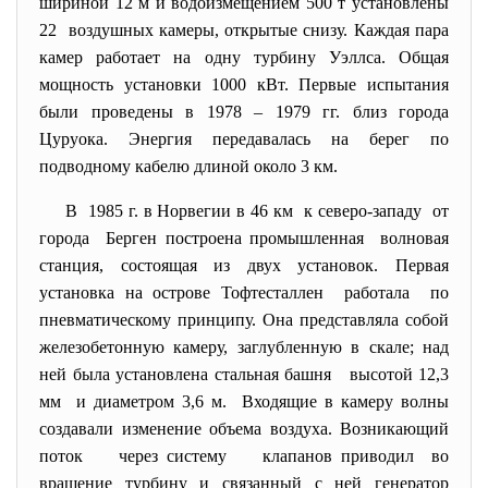
шириной 12 м и водоизмещением 500 т установлены
22 воздушных камеры, открытые снизу. Каждая пара
камер работает на одну турбину Уэллса. Общая
мощность установки 1000 кВт. Первые испытания
были проведены в 1978 – 1979 гг. близ города
Цуруока. Энергия передавалась на берег по
подводному кабелю длиной около 3 км.
В 1985 г. в Норвегии в 46 км к северо-западу от
города Берген построена промышленная волновая
станция, состоящая из двух установок. Первая
установка на острове Тофтесталлен работала по
пневматическому принципу. Она представляла собой
железобетонную камеру, заглубленную в скале; над
ней была установлена стальная башня высотой 12,3
мм и диаметром 3,6 м. Входящие в камеру волны
создавали изменение объема воздуха. Возникающий
поток через систему клапанов приводил во
вращение турбину и связанный с ней генератор