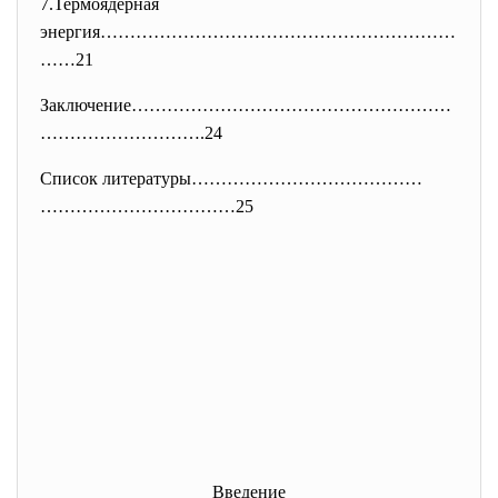
7.Термоядерная
энергия……………………………………………………
……
21
Заключение………………………………………………
……
………………….24
Список литературы…………………………………
……………………………25
Введение