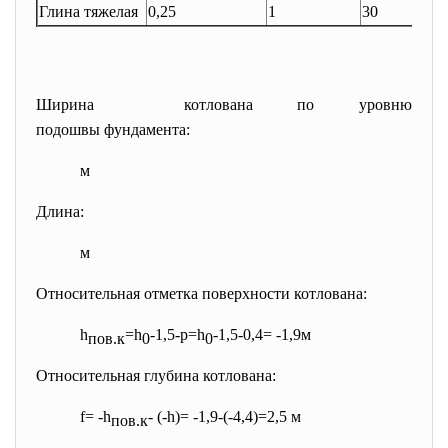
Глина тяжелая
0,25
1
30
8
Ширина котлована по уровню
подошвы фундамента:
м
Длина:
м
Относительная отметка поверхности котлована:
h
=h
-1,5-p=h
-1,5-0,4= -1,9м
пов.к
0
0
Относительная глубина котлована:
f= -h
- (-h)= -1,9-(-4,4)=2,5 м
пов.к