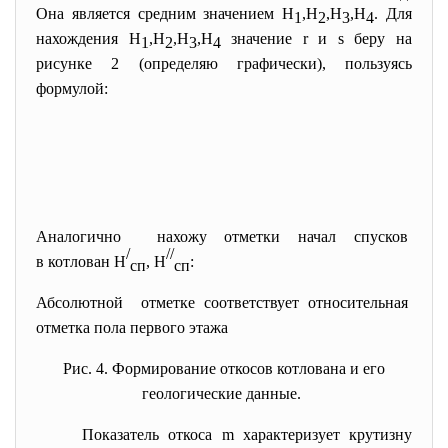
Она является средним значением Н
,Н
,Н
,Н
. Для
1
2
3
4
нахождения Н
,Н
,Н
,Н
значение r и s беру на
1
2
3
4
рисунке 2 (определяю графически), пользуясь
формулой:
Аналогично нахожу отметки начал спусков
/
//
в котлован Н
, Н
:
сп
сп
Абсолютной отметке соответствует
относительная
отметка пола первого этажа
Рис. 4. Формирование откосов котлована и его
геологические данные.
Показатель откоса m характеризует крутизну