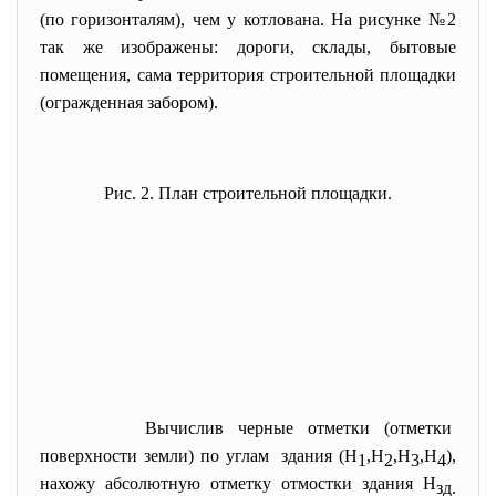
(по горизонталям), чем у котлована. На рисунке №2
так же изображены: дороги, склады, бытовые
помещения, сама территория строительной площадки
(огражденная забором).
Рис. 2. План строительной площадки.
Вычислив черные отметки (
отметки
поверхности земли) по углам здания (Н
,Н
,Н
,Н
),
1
2
3
4
нахожу абсолютную отметку отмостки здания Н
зд.