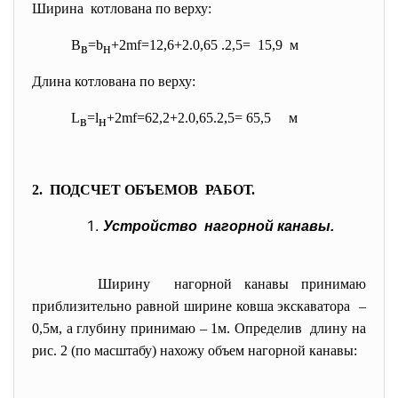
Ширина котлована по верху:
В
=b
+2mf=12,6+2
.
0,65
.
2,5= 15,9 м
в
н
Длина котлована по верху:
L
=l
+2mf=62,2+2
.
0,65
.
2,5= 65,5 м
в
н
2. ПОДСЧЕТ ОБЪЕМОВ РАБОТ.
Устройство нагорной канавы.
Ширину нагорной канавы принимаю
приблизительно равной ширине ковша экскаватора –
0,5м, а глубину принимаю – 1м. Определив длину на
рис. 2 (по масштабу) нахожу объем нагорной канавы: