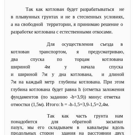
Так как котлован будет разрабатываться не
в плывунных грунтах и не в стесненных условиях,
а на свободной территории, я принимаю решение о
разработке котлована с естественными откосами.
Для осуществления съезда в
котлован транспортом, я
предусматриваю,
два спуска по торцам
котлована
шириной 4м у начала спуска
и шириной 7м у дна котлована, и длиной
7м на каждый метр глубины котлована. При этом
глубина котлована будет равна h (отметка заложения
фундаментов (по заданию -h=3,9)) минус отметка
отмостки (1,5м). Итого: h = -h-1,5=3,9-1,5=2,4м.
Так как часть грунта нам
понадобится для обратной
засыпки
пазух, мы его складываем в кавальеры вдоль
продольных сторон здания на расстоянии двух