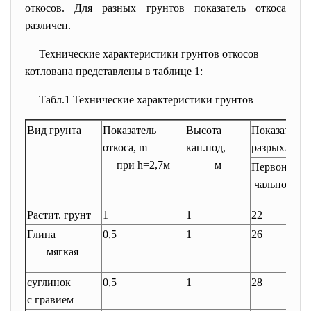
откосов. Для разных грунтов показатель откоса
различен.
Технические характеристики грунтов откосов
котлована представлены в таблице 1:
Табл.1 Технические характеристики грунтов
Вид грунта
Показатель
Высота
Показатель
откоса, m
кап.под,
разрыхлени
при h=2,7м
м
Первона
О
чального
н
Растит. грунт
1
1
22
4
Глина
0,5
1
26
5
мягкая
суглинок
0,5
1
28
6
с гравием