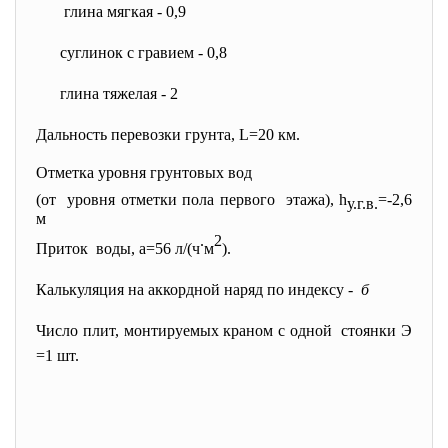
глина мягкая - 0,9
суглинок с гравием - 0,8
глина тяжелая - 2
Дальность перевозки грунта, L=20 км.
Отметка уровня грунтовых вод
(от уровня отметки пола первого этажа), h
=-2,6
у.г.в.
м
.
2
Приток воды,
a
=56 л/(ч
м
).
Калькуляция на аккордной наряд по индексу -
б
Число плит, монтируемых краном с одной стоянки Э
=1 шт.