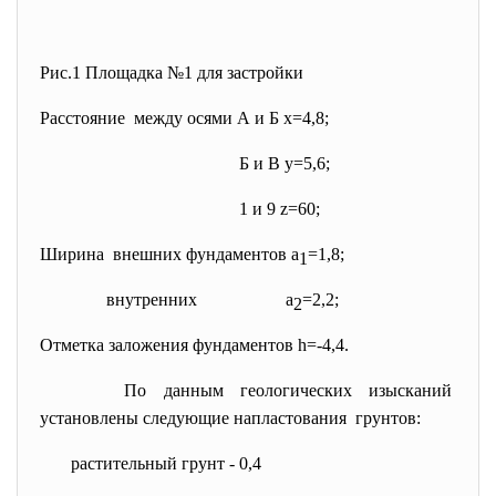
Рис.1 Площадка №1 для застройки
Расстояние между осями А и Б x=4,8;
Б и В y=5,6;
1 и 9 z=60;
Ширина внешних фундаментов а
=1,8;
1
внутренних а
=2,2;
2
Отметка заложения фундаментов h=-4,4.
По данным геологических
изысканий
установлены следующие
напластования грунтов:
растительный грунт - 0,4