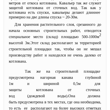
метров от откоса котлована. Кавальер так же служит
защитой котлована от сточных вод. Так как у
котлована есть спуски, кавальеры делают длиннее
примерно на две длины спуска
~
20-30м.
Для хранения растительного слоя, срезанного до
начала основных строительных работ, отводится
2
специальное место (склад) площадью 500-1000м
высотой 3м.Этот склад располагают за территорией
строительной площадки так, чтобы он не мешал
производству работ и находился не очень далеко от
котлована.
Так же на строительной
площадке
предусмотрена нагорная канава глубиной
1м и шириной 0,5м для
защиты котлована от сточных
вод (дождевой воды).Она
должна
быть предусмотрена в тех
местах, где она необходима,
то есть ее располагают на более высоких отметках