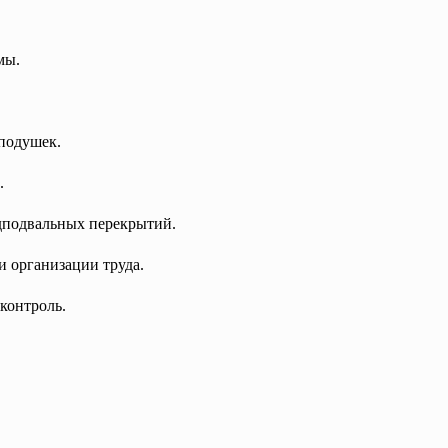
мы.
подушек.
.
адподвальных
перекрытий.
и организации труда.
 контроль.