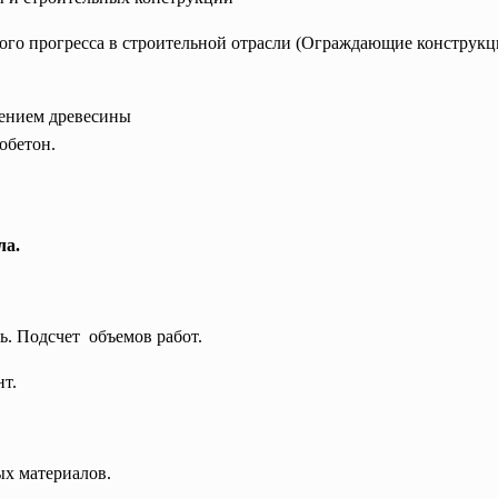
го прогресса в строительной отрасли (Ограждающие конструкц
ением древесины
обетон.
ла.
ть.
Подсчет объемов работ.
нт.
ых материалов.