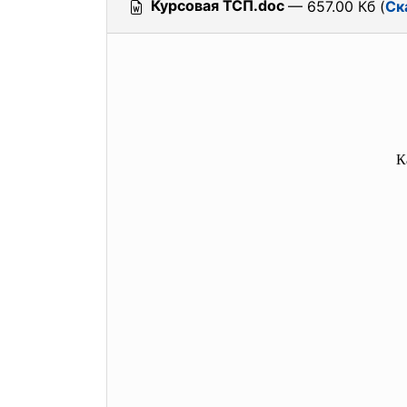
Курсовая ТСП.doc
— 657.00 Кб (
Ск
К