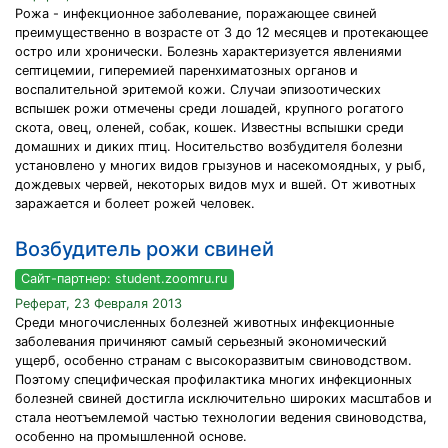
Рожа - инфекционное заболевание, поражающее свиней
преимущественно в возрасте от 3 до 12 месяцев и протекающее
остро или хронически. Болезнь характеризуется явлениями
септицемии, гиперемией паренхиматозных органов и
воспалительной эритемой кожи. Случаи эпизоотических
вспышек рожи отмечены среди лошадей, крупного рогатого
скота, овец, оленей, собак, кошек. Известны вспышки среди
домашних и диких птиц. Носительство возбудителя болезни
установлено у многих видов грызунов и насекомоядных, у рыб,
дождевых червей, некоторых видов мух и вшей. От животных
заражается и болеет рожей человек.
Возбудитель рожи свиней
Сайт-партнер: student.zoomru.ru
Реферат, 23 Февраля 2013
Среди многочисленных болезней животных инфекционные
заболевания причиняют самый серьезный экономический
ущерб, особенно странам с высокоразвитым свиноводством.
Поэтому специфическая профилактика многих инфекционных
болезней свиней достигла исключительно широких масштабов и
стала неотъемлемой частью технологии ведения свиноводства,
особенно на промышленной основе.