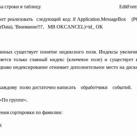
 // вставка строки в таблицу
EditForm.
ет реализовать следующий код: if Application.MessageBox 
erData), 'Внимание!!!', MB OKCANCEL)=id_ OK
анных существует понятие индексного поля. Индексы увелич
ляется только главный индекс (ключевое поле) и существует 
нако индексирование отнимает дополнительное место на диске,
 по каждому полю достаточно написать обработчики собы
«По группе».
ения сортировки по фамилии:
;