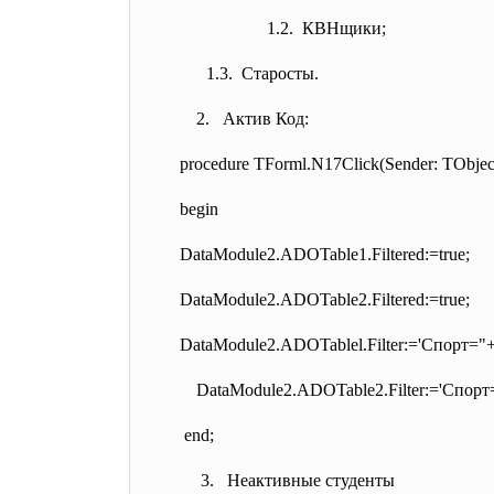
1.2. КВНщики;
1.3. Старосты.
2. Актив Код:
procedure TForml.N17Click(Sender: TObjec
begin
DataModule2.ADOTable1.
Filtered:=true;
DataModule2.ADOTable2.
Filtered:=true;
DataModule2.ADOTablel.
Filter:='Cпopт="
DataModule2.ADOTable2.Filter:=
'Cпopт
end;
3. Неактивные студенты