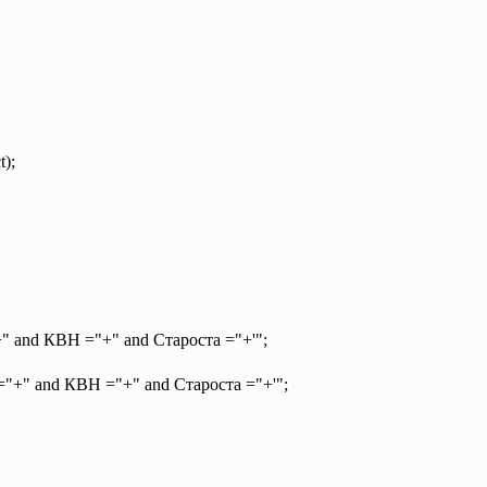
t);
+" and КВН ="+" and Староста ="+'";
="+" and КВН ="+" and Староста ="+'";