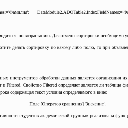
mes:='Фамилия'; DataModule2.ADOTable2.
IndexFieldNames:='Ф
водиться по возрастанию. Для отмены сортировки необходимо ук
хотите делать сортировку по какому-либо полю, то при объявл
ных инструментов обработки данных является организация и
 и Filtered. Свойство Filtered определяет является ли таблица 
 строка содержащая текст условия определяемого в виде:
Поле [Оператор сравнения] 'Значение'.
ивности студентов академической группы» реализована функц