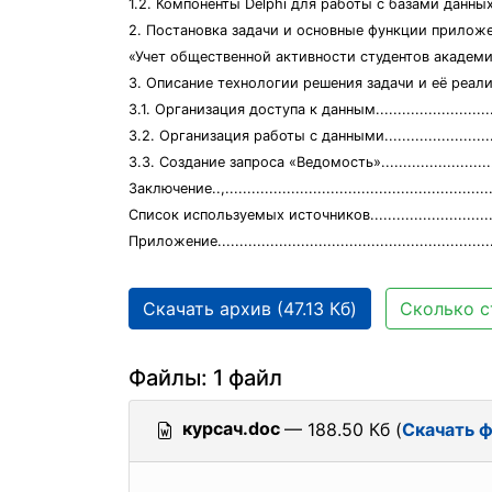
1.2. Компоненты Delphi для работы с базами данных.......
2. Постановка задачи и основные функции прилож
«Учет общественной активности студентов академи
3. Описание технологии решения задачи и её реализация.
3.1. Организация доступа к данным...............................
3.2. Организация работы с данными..............................
3.3. Создание запроса «Ведомость»...............................
Заключение..,..............................................................
Список используемых источников.................................
Приложение................................................................
Скачать архив (47.13 Кб)
Сколько с
Файлы: 1 файл
курсач.doc
— 188.50 Кб (
Скачать 