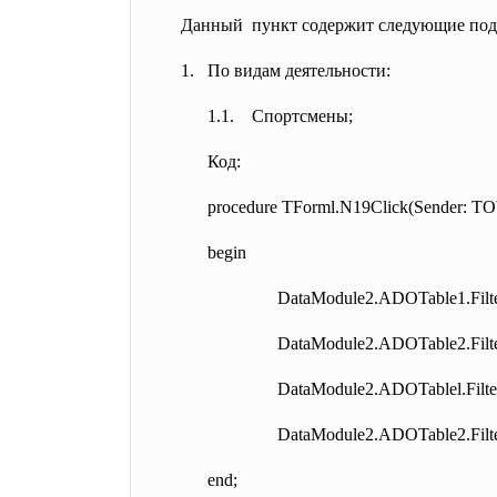
Данный пункт содержит следующие под
1. По видам деятельности:
1.1. Спортсмены;
Код:
procedure TForml.N19Click(Sender: TOb
begin
DataModule2.ADOTable1.
Filt
DataModule2.ADOTable2.
Filt
DataModule2.ADOTablel.Filte
DataModule2.ADOTable2.Filte
end;