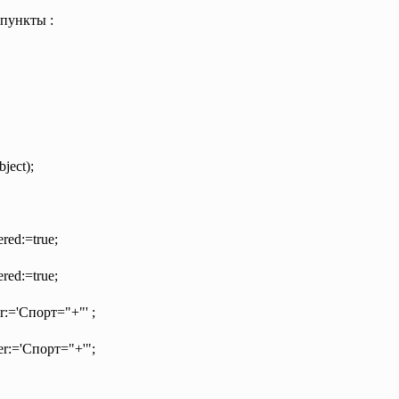
пункты :
ject);
ered:=true;
ered:=true;
r:=
'Cпopт="+"'
;
r:=
'Cпopт="+'";