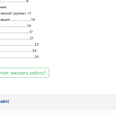
..................8
ения
ческой группы»..11
....................14
......................14
.......................17
.......................21
................................23
..........................24
................................25
тоит заказать работу?
файл
)