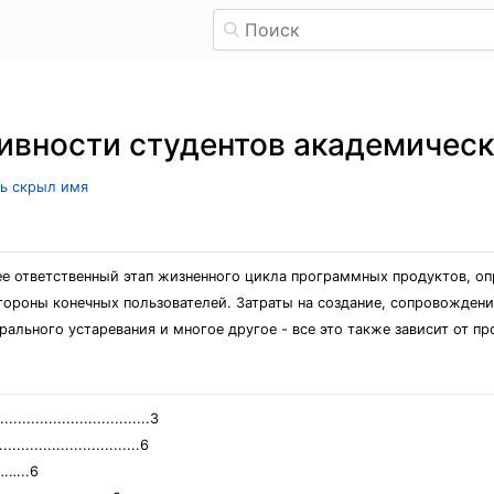
ивности студентов академическ
ль скрыл имя
е ответственный этап жизненного цикла программных продуктов, о
тороны конечных пользователей. Затраты на создание, сопровожден
рального устаревания и многое другое - все это также зависит от п
.................................3
..........................6
……..6