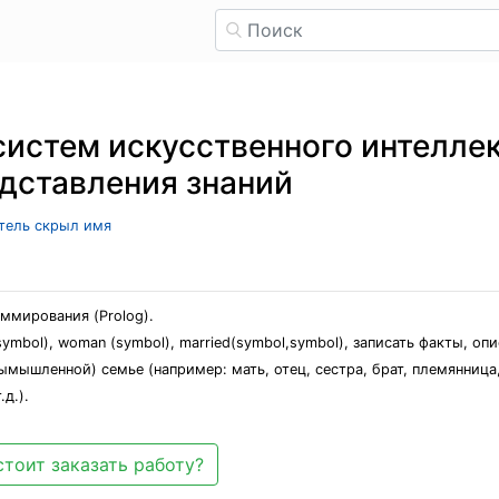
систем искусственного интеллек
дставления знаний
атель скрыл имя
ммирования (Prolog).
symbol), woman (symbol), married(symbol,symbol), записать факты, 
ышленной) семье (например: мать, отец, сестра, брат, племянница, п
д.).
стоит заказать работу?