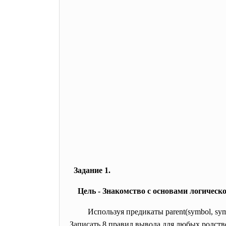
Задание 1.
Цель - Знакомство с основами логическо
Используя предикаты parent(
symbol, sy
Записать 8 правил вывода для любых родств