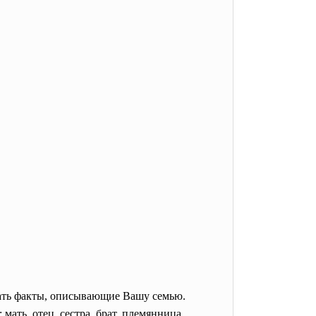
писать факты, описывающие Вашу семью.
ать, отец, сестра, брат, племянница,