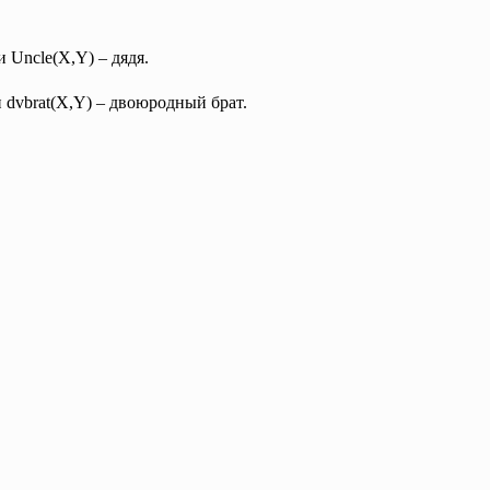
 Uncle(X,Y) – дядя.
и dvbrat(X,Y) – двоюродный брат.