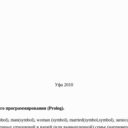
Уфа 2010
го программирования (Prolog).
mbol), man(symbol), woman (symbol), married(symbol,symbol), за
енных отношений в вашей (или вымышленной) семье (например: м