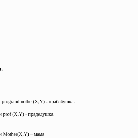
ы.
и prograndmother(X,Y) - прабабушка.
 prof (X,Y) - прадедушка.
и Mother(X,Y) – мама.