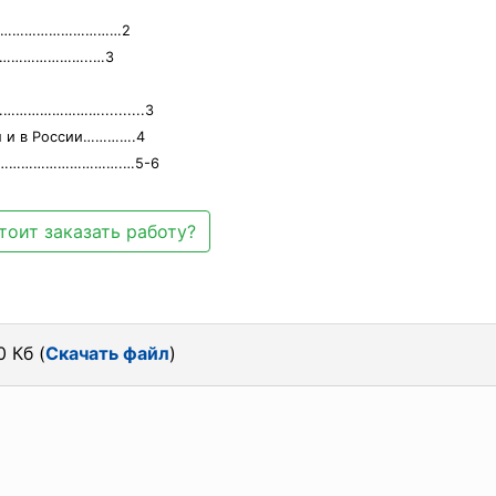
……………………………………2
……………………..…3
……………………..........3
м и в России………….4
……………………………….…5-6
тоит заказать работу?
 Кб (
Скачать файл
)