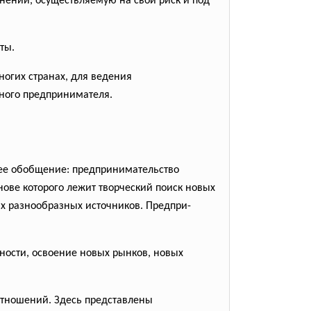
ений, осуществляемую на свой риск и под
ты.
ногих странах, для ведения
ьного предпринимателя.
ее обобщение: предпринимательство
ове которого лежит творческий поиск новых
ых разнообразных источников. Предпри-
ности, освоение новых рынков, новых
отношений. Здесь представлены