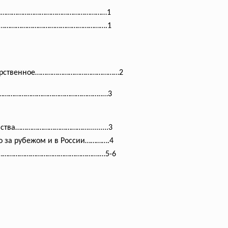
……………………
…………………………………1
………………………
……………………………….1
дарственное………………………………………
2
ое…………………………………………………..…3
ельства……………………………
……..........3
о за рубежом и в России………….4
жом……………………………………………….…5-6