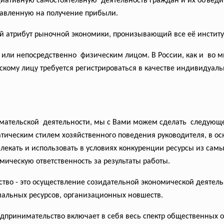
ативную самостоятельную деятельность граждан и их объедин
равленную на получение прибыли.
 атрибут рыночной экономики, пронизывающий все её институ
м или
непосредственно физическим лицом. В России, как и во м
кому лицу требуется регистрироваться в качестве индивидуал
имательской деятельности, мы с Вами можем сделать следующ
тическим стилем хозяйственного поведения руководителя, в осн
лекать и использовать в условиях конкуренции ресурсы из сам
ическую ответственность за результаты работы.
ство - это осуществление созидательной экономической деятель
риальных ресурсов, организационных новшеств.
дпринимательство включает в себя весь спектр общественных 