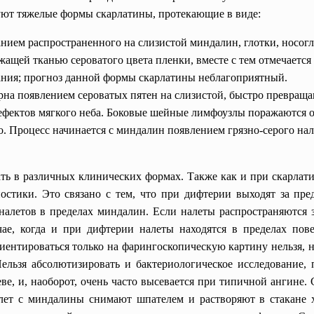
уют тяжелые формы скарлатины, протекающие в виде:
нием распространенного на слизистой миндалин, глотки, носогл
жащей тканью сероватого цвета пленки, вместе с тем отмечается
вания; прогноз данной формы скарлатины неблагоприятный.
рна появлением сероватых пятен на слизистой, быстро превраща
дефектов мягкого неба. Боковые шейные лимфоузлы поражаются
ко. Процесс начинается с миндалин появлением грязно-серого н
ть в различных клинических формах. Также как и при скарлати
остики. Это связано с тем, что при дифтерии выходят за п
 налетов в пределах миндалин. Если налеты распространяются з
чае, когда и при дифтерии налеты находятся в пределах пов
риентироваться только на фарингоскопическую картину нельзя, 
льзя абсолютизировать и бактериологическое исследование,
ве, и, наоборот, очень часто высевается при типичной ангине. 
лет с миндалины снимают шпателем и растворяют в стакане х