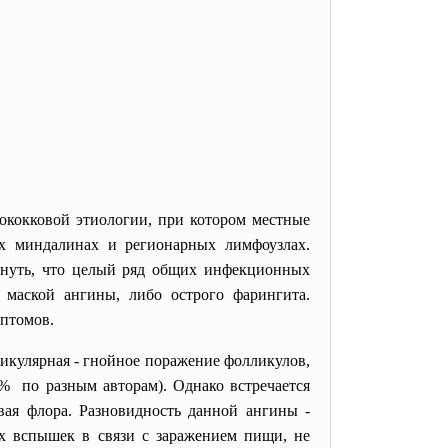
ококковой этиологии, при котором местные
х миндалинах и регионарных лимфоузлах.
кнуть, что целый ряд общих инфекционных
 маской ангины, либо острого фарингита.
мптомов.
ликулярная - гнойное поражение фолликулов,
0% по разным авторам). Однако встречается
вая флора. Разновидность данной ангины -
х вспышек в связи с заражением пищи, не