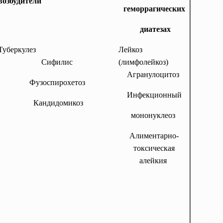
возбудители
геморрагических
диатезах
Туберкулез
Лейкоз
Сифилис
(лимфолейкоз)
Агранулоцитоз
Фузоспирохетоз
Инфекционный
Кандидомикоз
мононуклеоз
Алиментарно-
токсическая
алейкия