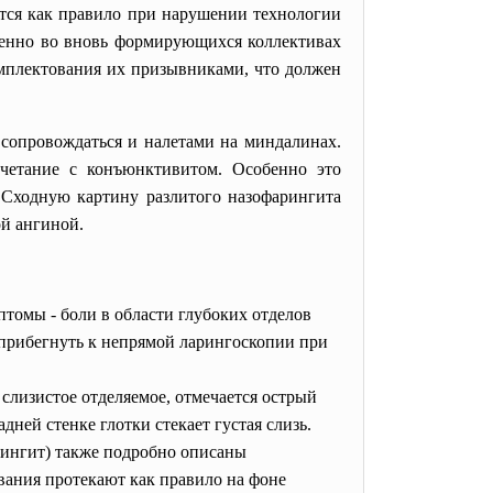
ится как правило при нарушении технологии
енно во вновь формирующихся коллективах
омплектования их призывниками, что должен
 сопровождаться и налетами на миндалинах.
очетание с конъюнктивитом. Особенно это
 Сходную картину разлитого назофарингита
ой ангиной.
томы - боли в области глубоких отделов
 прибегнуть к непрямой ларингоскопии при
е слизистое отделяемое, отмечается острый
ней стенке глотки стекает густая слизь.
рингит) также подробно описаны
вания протекают как правило на фоне