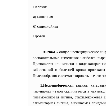
Палочки
а) кишечная
б) синегнойная
Протей
Ангина
- общее неспецифическое ин
воспалительные изменения наиболее выр
Проявляется клинически в виде катараль
заболеваний и болезней крови протекают
Целесообразно систематизировать все эти з
1.Неспецифическая ангина
- катараль
лакунарная - гной скапливается в лакунах
пневмококковая ангина, стафилококковая 
алиментарная ангина, вызываемая эпидем