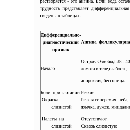
растворяется - это ангина. Если вода ост
трудность представляет дифференциальна
сведены в таблицах.
Дифференциально-
Ангина фолликулярн
диагностический
признак
Острое. Ознобы,t-38 - 40
Начало
ломота в теле,слабость,
анорексия, бессоница.
Боли при глотании
Резкие
Окраска
Резкая гиперемия неба,
слизистой
язычка, дужек, миндали
Налеты на
Отсутствуют.
слизистой
Сквозь слизистую