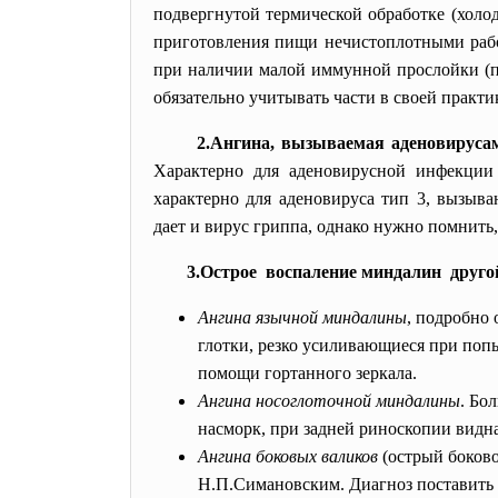
подвергнутой термической обработке (холо
приготовления пищи нечистоплотными раб
при наличии малой иммунной прослойки (пе
обязательно учитывать части в своей практи
2.Ангина, вызываемая аденовируса
Характерно для аденовирусной инфекции 
характерно для аденовируса тип 3, вызыв
дает и вирус гриппа, однако нужно помнить,
3.Острое воспаление миндалин друго
Ангина язычной миндалины
, подробно
глотки, резко усиливающиеся при поп
помощи гортанного зеркала.
Ангина носоглоточной миндалины
. Бо
насморк, при задней риноскопии видна
Ангина боковых валиков
(острый боково
Н.П.Симановским. Диагноз поставить 