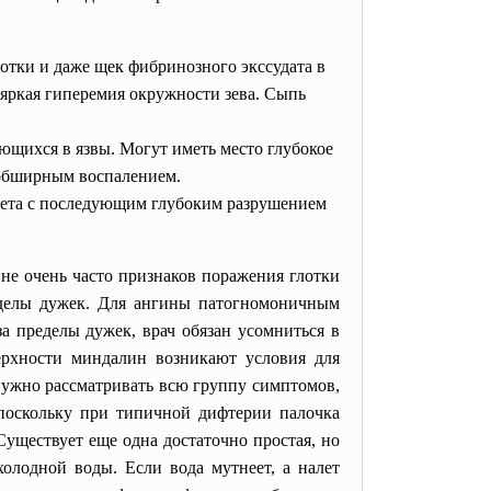
отки и даже щек фибринозного экссудата в
 яркая гиперемия окружности зева. Сыпь
ющихся в язвы. Могут иметь место глубокое
 обширным воспалением.
алета с последующим глубоким разрушением
не очень часто признаков поражения глотки
ределы дужек. Для ангины патогномоничным
а пределы дужек, врач обязан усомниться в
ерхности миндалин возникают условия для
нужно рассматривать всю группу симптомов,
 поскольку при типичной дифтерии палочка
Существует еще одна достаточно простая, но
олодной воды. Если вода мутнеет, а налет