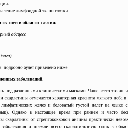
ации.
спаление лимфоидной ткани глотки.
ств шеи в области глотки:
ярный абсцесс
вига).
 подробно будет приведено ниже.
ионных заболеваний.
ть под различными клиническими масками. Чаще всего это ангин
и скарлатины отмечается характерная краснота мягкого неба в
 лимфатических желез и беловатый густой налет на языке 
зык). Однако в настоящее время при раннем и часто бес
мы скарлатины от стрептококковой ангины практически невоз
заболевания и прежде всего скарлатинозную сыпь в облас