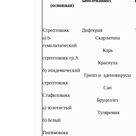
заболеваниях
(основная)
Стрептококк
Дифтерия
а)
b
-
Скарлатина
гемолитический
Корь
стрептококк гр.А
Краснуха
б) эпидемический
Грипп и аденовирусы
стрептококк
Сап
Стафилококк
Бруцеллез
а) золотистый
Туляремия
б) белый
Пневмококк