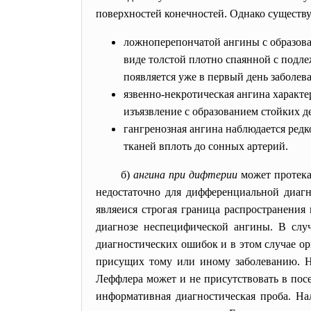
поверхностей конечностей. Однако существ
ложноперепончатой ангины с образова
виде толстой плотно спаянной с подле
появляется уже в первый день заболе
язвенно-некротическая ангина характе
изъязвление с образованием стойких 
гангренозная ангина наблюдается ред
тканей вплоть до сонных артерий.
б)
ангина при дифтерии
может протека
недостаточно для дифференциальной диагн
являеися строгая граница распространения
диагнозе неспецифической ангины. В слу
диагностических ошибок и в этом случае о
присущих тому или иному заболеванию. Не
Леффлера может и не присутствовать в посе
информативная диагностическая проба. На