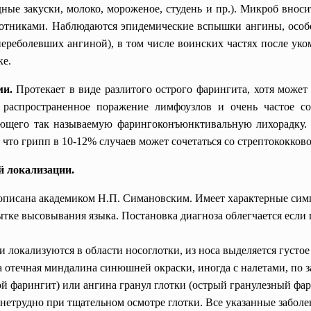
дные закуски, молоко, мороженое, студень и пр.). Микроб внос
отниками. Наблюдаются эпидемические вспышки ангины, особ
реболевших ангиной), в том числе воинских частях после ук
ке.
ми.
Протекает в виде разлитого острого фарингита, хотя может
распространенное поражение лимфоузлов и очень частое с
ающего так называемую фарингоконъюнктивальную лихорадку.
 что грипп в 10-12% случаев может сочетаться со стрептококков
й локализации.
 описана академиком Н.П. Симановским. Имеет характерные симп
ытке высовывания языка. Постановка диагноза облегчается если
ли локализуются в области носоглотки, из носа выделяется густо
 отечная миндалина синюшней окраски, иногда с налетами, по зад
й фарингит) или ангина гранул глотки (острый гранулезный фа
нетрудно при тщательном осмотре глотки. Все указанные заболе