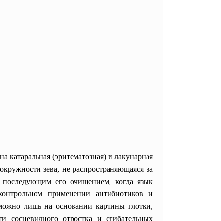
а катаральная (эритематозная) и лакунарная
 окружности зева, не распространяющаяся за
с последующим его очищением, когда язык
контрольном применении антибиотиков и
можно лишь на основании картины глотки,
ти сосцевидного отростка и сгибательных