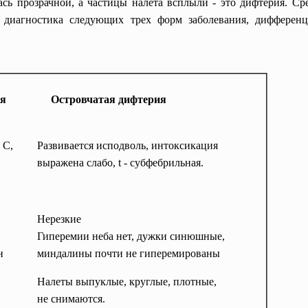
алась прозрачной, а частицы налета всплыли - это дифтерия.
я диагностика следующих трех форм заболевания, дифференц
ая
Островчатая дифтерия
 C,
Развивается исподволь, интоксикация
выражена слабо, t - субфебрильная.
Нерезкие
Гиперемии неба нет, дужки синюшные,
н
миндалины почти не гиперемированы
Налеты выпуклые, круглые, плотные,
не снимаются.