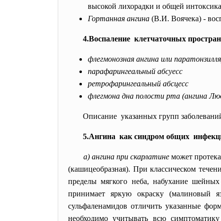
высокой лихорадки и общей интоксик
Гортанная ангина
(В.И. Воячека) - во
4.Воспаление клетчаточных простран
флегмонозная ангина или паратонзилл
парафарингеальный абсуесс
ретрофарингеальный абсцесс
флегмона дна полости рта (ангина Люд
Описание указанных групп заболеваний
5.Ангина как синдром общих инфекц
а) ангина при скарлатине
может протека
(кашицеобразная). При классическом течени
пределы мягкого неба, набухание шейных
принимает яркую окраску (малиновый я
сульфаленамидов отличить указанные фор
необходимо учитывать всю симптоматику 