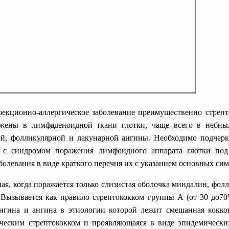
фекционно-аллергическое заболевание преимущественно стрепт
ажены в лимфаденоидной ткани глотки, чаще всего в небны
ной, фолликулярной и лакунарной ангины. Необходимо подчер
 с синдромом поражения лимфоидного аппарата глотки под
аболевания в виде краткого перечня их с указанием основных си
ная, когда поражается только слизистая оболочка миндалин, фол
. Вызывается как правило стрептококком группы А (от 30 до7
ангина и ангина в этиологии которой лежит смешанная кокко
ическим стрептококком и проявляющаяся в виде эпидемически