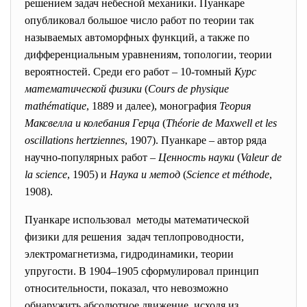
решением задач небесной механики. Пуанкаре
опубликовал большое число работ по теории так
называемых автоморфных функций, а также по
дифференциальным уравнениям, топологии, теории
вероятностей. Среди его работ – 10-томный
Курс
математической физики
(
Cours de physique
mathématique
, 1889 и далее
),
монография
Теория
Максвелла и колебания Герца
(
Théorie de Maxwell et les
oscillations hertziennes
, 1907). Пуанкаре – автор ряда
научно-популярных работ –
Ценность науки
(
Valeur de
la science
, 1905)
и
Наука и метод
(
Science et méthode
,
1908).
Пуанкаре использовал методы математической
физики для решения задач теплопроводности,
электромагнетизма, гидродинамики, теории
упругости. В 1904–1905 сформулировал принцип
относительности, показал, что невозможно
обнаружить абсолютное движение, исходя из