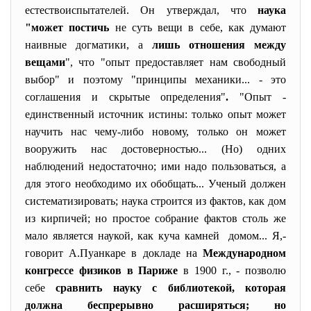
естествоиспытателей. Он утверждал, что
наука
"может постичь
не суть вещи в себе, как думают
наивные догматики, а
лишь отношения между
вещами
", что "опыт предоставляет нам свободный
выбор" и поэтому "принципы механики... - это
соглашения и скрытые определения"
.
"Опыт -
единственный источник истины: только опыт может
научить нас чему-либо новому, только он может
вооружить нас достоверностью... (Но) одних
наблюдений недостаточно; ими надо пользоваться, а
для этого необходимо их обобщать... Ученый должен
систематизировать; наука строится из фактов, как дом
из кирпичей; но простое собрание фактов столь же
мало является наукой, как куча камней домом... Я,-
говорит
А.Пуанкаре
в докладе на
Международном
конгрессе физиков в Париже
в 1900 г.,
- позволю
себе
сравнить науку с библиотекой, которая
должна беспрерывно расширяться; но