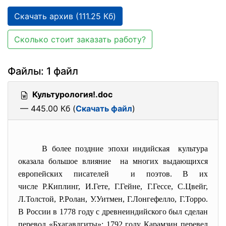
Скачать архив (111.25 Кб)
Сколько стоит заказать работу?
Файлы: 1 файл
Культурология!.doc
— 445.00 Кб (
Скачать файл
)
В более поздние эпохи индийская культура
оказала большое влияние на многих выдающихся
европейских писателей и поэтов. В их
числе Р.Киплинг, И.Гете, Г.Гейне, Г.Гессе, С.Цвейг,
Л.Толстой, Р.Ролан, У.Уитмен, Г.Лонгефелло, Г.Торро.
В России в 1778 году с древнеиндийского был сделан
перевод «Бхагавдгиты»; 1792 году Карамзин перевел