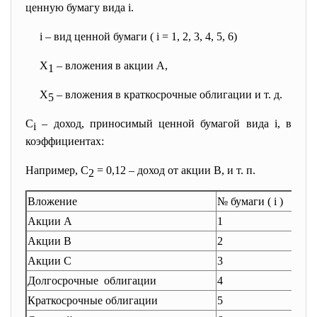
ценную бумагу вида i.
i – вид ценной бумаги ( i = 1, 2, 3, 4, 5, 6)
Х
– вложения в акции А,
1
Х
– вложения в краткосрочные облигации и т. д.
5
C
– доход, приносимый ценной бумагой вида i, в
i
коэффициентах:
Например, С
= 0,12 – доход от акции В, и т. п.
2
Вложение
№ бумаги ( i )
Акции А
1
Акции В
2
Акции С
3
Долгосрочные облигации
4
Краткосрочные облигации
5