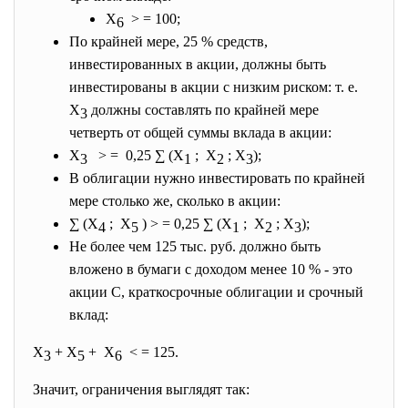
Х
> = 100;
6
По крайней мере, 25 % средств,
инвестированных в акции, должны быть
инвестированы в акции с низким риском: т. е.
X
должны составлять по крайней мере
3
четверть от общей суммы вклада в акции:
X
> = 0,25 ∑ (X
; X
; X
);
3
1
2
3
В облигации нужно инвестировать по крайней
мере столько же, сколько в акции:
∑ (X
; X
) > = 0,25 ∑ (X
; X
; X
);
4
5
1
2
3
Не более чем 125 тыс. руб. должно быть
вложено в бумаги с доходом менее 10 % - это
акции С, краткосрочные облигации и срочный
вклад:
X
+ X
+ X
< = 125.
3
5
6
Значит, ограничения выглядят так: