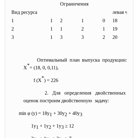
Ограничения
Вид ресурса
левая часть
1
1
2
1
0
18
2
1
1
2
1
19
3
1
3
3
2
20
Оптимальный план выпуска продукции:
*
Х
= (18, 0, 0,11),
*
f (Х
) = 226
2. Для определения двойственных
оценок построим двойственную задачу:
min φ (y) = 18y
+ 30y
+ 40y
1
2
3
1y
+ 1y
+ 1y
≥ 12
1
2
3