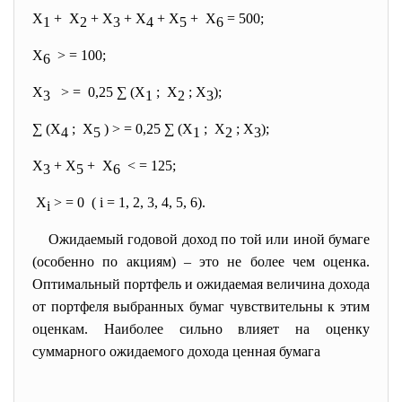
X
+ X
+ X
+ X
+ X
+ X
= 500;
1
2
3
4
5
6
Х
> = 100;
6
X
> = 0,25 ∑ (X
; X
; X
);
3
1
2
3
∑ (X
; X
) > = 0,25 ∑ (X
; X
; X
);
4
5
1
2
3
X
+ X
+ X
< = 125;
3
5
6
X
> = 0 ( i = 1, 2, 3, 4, 5, 6).
i
Ожидаемый годовой доход по той или иной бумаге
(особенно по акциям) – это не более чем оценка.
Оптимальный портфель и ожидаемая величина дохода
от портфеля выбранных бумаг чувствительны к этим
оценкам. Наиболее сильно влияет на оценку
суммарного ожидаемого дохода ценная бумага