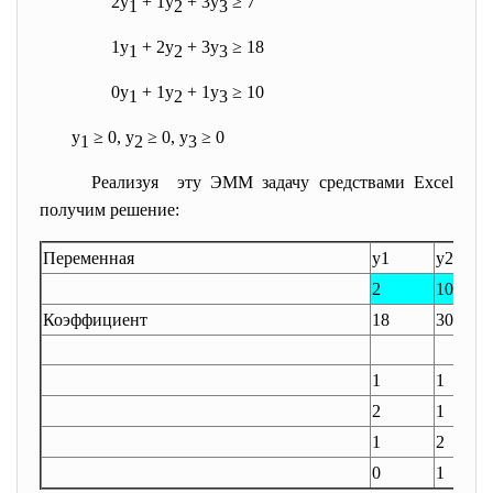
2y
+ 1y
+ 3y
≥ 7
1
2
3
1y
+ 2y
+ 3y
≥ 18
1
2
3
0y
+ 1y
+ 1y
≥ 10
1
2
3
y
≥ 0, y
≥ 0, y
≥ 0
1
2
3
Реализуя эту ЭММ задачу средствами Excel
получим решение:
Переменная
у1
у2
2
10
Коэффициент
18
30
1
1
2
1
1
2
0
1