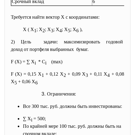
Срочный вклад
6
Требуется найти вектор Х с координатами:
X ( X
; X
; X
; X
; X
; X
),
1
2
3
4
5
6
2) Цель задачи: максимизировать годовой
доход от портфеля выбранных бумаг.
F (X) = ∑ X
* С
(mах)
i
i
F (X) = 0,15 X
+ 0,12 X
+ 0,09 X
+ 0,11 X
+ 0,08
1
2
3
4
X
+ 0,06 X
5
6
Ограничения:
Все 300 тыс. руб. должны быть инвестированы:
∑ X
= 500;
i
По крайней мере 100 тыс. руб. должны быть на
срочном вкладе: