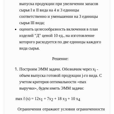
выпуска продукции при увеличении запасов
сырья I и II вида на 4 и 3 единицы
соответственно и уменьшении на 3 единицы
сырья III вида;
оценить целесообразность включения в план
изделий "Д" ценой 10 ед., на изготовление
которого расходуется по две единицы каждого
вида сырья.
Решение:
Построим ЭММ задачи. Обозначим через х
-
i
объем выпуска готовой продукции j-го вида. С
учетом критерия оптимальности «max
выручки», будем иметь ЭММ задачи:
max f (х) = 12х
+ 7х
+ 18 х
+ 10 х
1
2
3
4
Ограничения отражают условия ограниченности