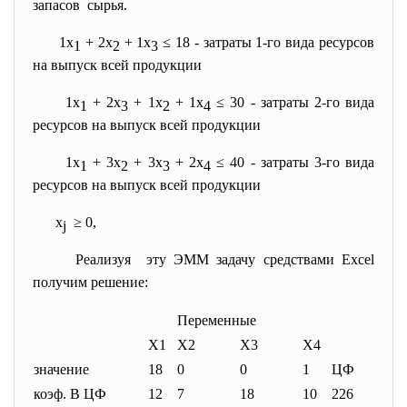
запасов сырья.
1х
+ 2х
+ 1х
≤ 18 - затраты 1-го вида ресурсов
1
2
3
на выпуск всей продукции
1х
+ 2х
+ 1х
+ 1х
≤ 30 - затраты 2-го вида
1
3
2
4
ресурсов на выпуск всей продукции
1х
+ 3х
+ 3х
+ 2х
≤ 40 - затраты 3-го вида
1
2
3
4
ресурсов на выпуск всей продукции
х
≥ 0,
j
Реализуя эту ЭММ задачу средствами Excel
получим решение:
Переменные
X1
X2
X3
X4
значение
18
0
0
1
ЦФ
коэф. В ЦФ
12
7
18
10
226