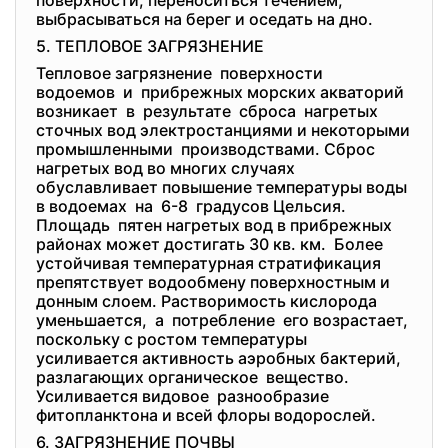
поверхности, переноситься течением,
выбрасываться на берег и оседать на дно.
5. ТЕПЛОВОЕ ЗАГРЯЗНЕНИЕ
Тепловое загрязнение поверхности
водоемов и прибрежных морских акваторий
возникает в результате сброса нагретых
сточных вод электростанциями и некоторыми
промышленными производствами. Сброс
нагретых вод во многих случаях
обуславливает повышение температуры воды
в водоемах на 6-8 градусов Цельсия.
Площадь пятен нагретых вод в прибрежных
районах может достигать 30 кв. км. Более
устойчивая температурная стратификация
препятствует водообмену поверхностным и
донным слоем. Растворимость кислорода
уменьшается, а потребление его возрастает,
поскольку с ростом температуры
усиливается активность аэробных бактерий,
разлагающих органическое вещество.
Усиливается видовое разнообразие
фитопланктона и всей флоры водорослей.
6. ЗАГРЯЗНЕНИЕ ПОЧВЫ