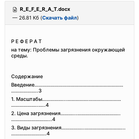
R_E_F_E_R_A_T.docx
— 26.81 Кб (
Скачать файл
)
Р Е Ф Е Р А Т
на тему: Проблемы загрязнения окружающей
среды.
Содержание
Введение…………………………………………………………
………………..3
1. Масштабы……………...…………….……………………
………………..…..4
2. Цена загрязнения………...……………………
……..
………………………...4
3. Виды загрязнения……………..…………………
……...
……………………..4