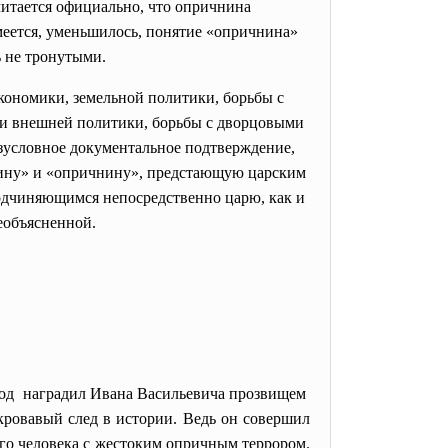
читается официально, что опричнина
умеется, уменьшилось, понятие «опричнина»
ь не тронутыми.
кономики, земельной политики, борьбы с
ии внешней политики, борьбы с дворцовыми
езусловное документальное подтверждение,
щину» и «опричнину», предстающую царским
одчиняющимся непосредственно царю, как и
еобъясненной.
арод наградил Ивана Васильевича прозвищем
кровавый след в истории. Ведь он совершил
ого человека с жестоким опричным террором.