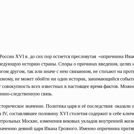
России XVI в. до сих пор остается пресловутая «опричнина Ив
следующую историю страны. Споры о причинах введения, целях 
ом другом, так или иначе с нею связанном, не стихают на про
разному, не может обойти ни один историк, занимающийся события
 совокупность всех известных в настоящее время фактов. Можно 
инно-следственную связь.
торическое значение. Политика царя и её последствия оказали 
 IV, составлявшее половину XVI столетия содержит в себе клю
нтрольных Москве, изменения вековых укладов внутренней жизн
начению деяний царя Ивана Грозного. Именно опричнина притяги