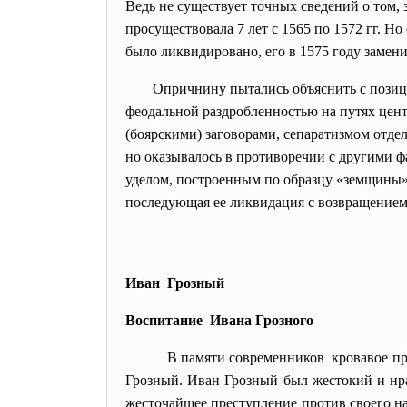
Ведь не существует точных сведений о том,
просуществовала 7 лет с 1565 по 1572 гг. 
было ликвидировано, его в 1575 году замен
Опричнину пытались объяснить с позици
феодальной раздробленностью на путях цен
(боярскими) заговорами, сепаратизмом отде
но оказывалось в противоречии с другими 
уделом, построенным по образцу «земщины
последующая ее ликвидация с возвращением
Иван Грозный
Воспитание Ивана Грозного
В памяти современников кровавое пр
Грозный. Иван Грозный был жестокий и нра
жесточайшее преступление против своего на