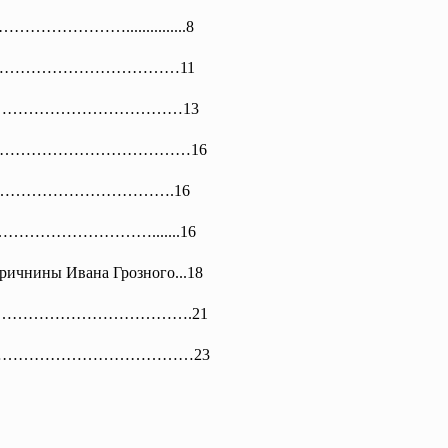
…………………………..........
.....8
………………
……………………11
ы……………………………
…………13
………………………………………………16
………………
………………….16
боды………………………….......16
ричнины Ивана Грозного...18
…………………
……………….21
………
…………………………23