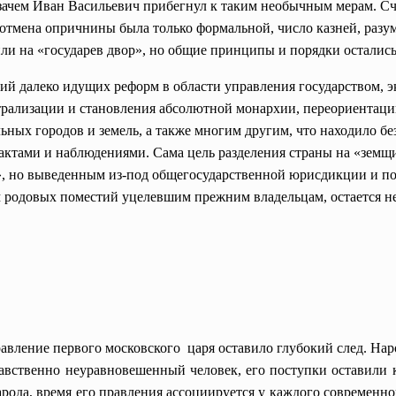
 зачем Иван Васильевич прибегнул к таким необычным мерам. С
Но отмена опричнины была только формальной, число казней, раз
или на «государев двор», но общие принципы и порядки осталис
й далеко идущих реформ в области управления государством, э
трализации и становления абсолютной монархии, переориентац
льных городов и земель, а также многим другим, что находило б
фактами и наблюдениями. Сама цель разделения страны на «зем
», но выведенным из-под общегосударственной юрисдикции и п
 родовых поместий уцелевшим прежним владельцам, остается н
авление первого московского царя оставило глубокий след. Н
вственно неуравновешенный человек, его поступки оставили 
рода, время его правления ассоциируется у каждого современн