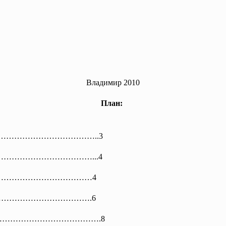
Владимир 2010
План:
……………………
……………..3
………………………………………..
.4
го.………………………………………4
…………
……………………….6
……………………………………
…….8