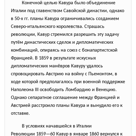
Конечной целью Кавура было объединение
Италии под главенством Савойской династии, однако
в 50-х гг. планы Кавура ограничивались созданием
Северо-итальянского королевства. Страшась
революции, Кавур стремился разрешить эту задачу
путём династических сделок и дипломатических
комбинаций, опираясь на союз с бонапартистской
Францией. В 1859 в результате искусных
дипломатических манёвров Кавуру удалось
спровоцировать Австрию на войну с Пьемонтом, в
ходе которой предполагалось при военной поддержке
Наполеона III освободить Ломбардию и Венецию.
Однако сепаратное соглашение между Францией и
Австрией расстроило планы Кавура и вынудило его к
отставке.
В условиях начавшейся в
Италии
Революции 1859—60 Кавур в январе 1860 вернулся к