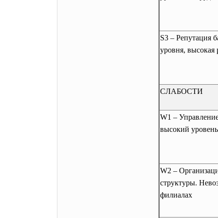
S3 – Репутация 
уровня, высокая
СЛАБОСТИ
W1 – Управление
высокий уровен
W2 – Организаци
структуры. Нево
филиалах