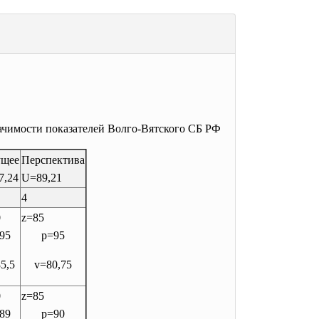
ачимости показателей Волго-Вятского СБ РФ
ущее
Перспектива
7,24
U=89,21
4
0
z=85
95
p=95
5,5
v=80,75
0
z=85
89
p=90