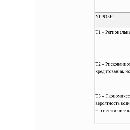
УГРОЗЫ
T1 – Региональн
T2 – Рискованно
кредитования, н
T3 – Экономичес
вероятность воз
его негативное 