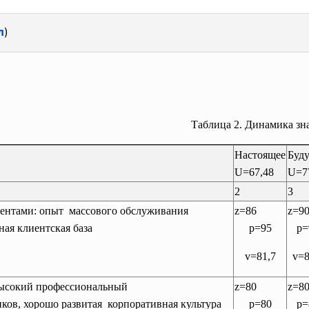
л
)
Таблица 2. Динамика зн
Настоящее
Буд
U=67,48
U=7
2
3
лиентами: опыт массового обслуживания
z=86
z=9
ная клиентская база
p=95
p=
v=81,7
v=8
высокий профессиональный
z=80
z=8
иков, хорошо
развитая корпоративная культура
p=80
p=