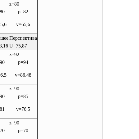
2
z=80
80
p=82
5,6
v=65,6
ущее
Перспектива
3,16
U=75,87
5
z=92
90
p=94
6,5
v=86,48
0
z=90
90
p=85
81
v=76,5
4
z=90
70
p=70