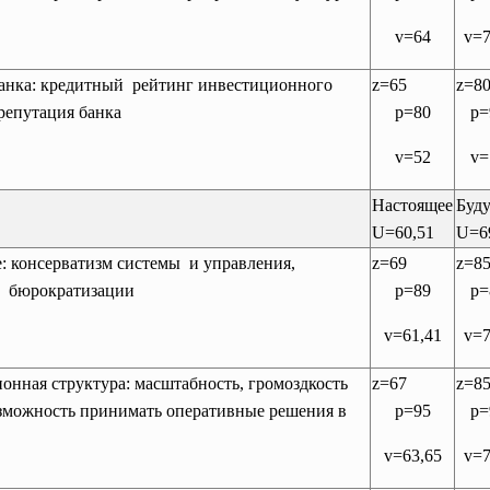
v=64
v=7
банка: кредитный рейтинг инвестиционного
z=65
z=8
 репутация банка
p=80
p=
v=52
v=
Настоящее
Буд
U=60,51
U=6
: консерватизм системы и управления,
z=69
z=8
ь бюрократизации
p=89
p=
v=61,41
v=7
онная структура: масштабность, громоздкость
z=67
z=8
зможность принимать оперативные решения в
p=95
p=
v=63,65
v=7