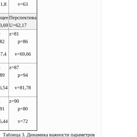
1,8
v=63
ущее
Перспектива
3,69
U=62,17
0
z=81
82
p=86
7,4
v=69,66
6
z=87
89
p=94
6,54
v=81,78
4
z=90
91
p=80
6,44
v=72
Таблица 3. Динамика важности параметров