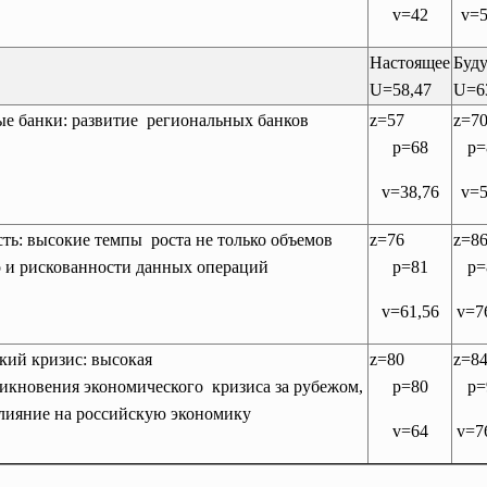
v=42
v=5
Настоящее
Буд
U=58,47
U=6
ые банки:
развитие региональных банков
z=57
z=7
p=68
p=
v=38,76
v=5
сть: высокие
темпы роста не только объемов
z=76
z=8
о и рискованности данных операций
p=81
p=
v=61,56
v=7
кий кризис: высокая
z=80
z=8
никновения
экономического кризиса за рубежом,
p=80
p=
влияние на российскую экономику
v=64
v=7