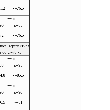
1,2
v=76,5
0
z=90
90
p=85
72
v=76,5
ущее
Перспектива
9,66
U=78,73
5
z=90
88
p=95
4,8
v=85,5
5
z=90
90
p=90
6,5
v=81