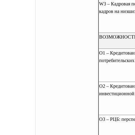
W3 – Кадровая п
кадров на низши
ВОЗМОЖНОСТ
O1 – Кредитован
потребительски
O2 – Кредитован
инвестиционной
O3 – РЦБ: перс