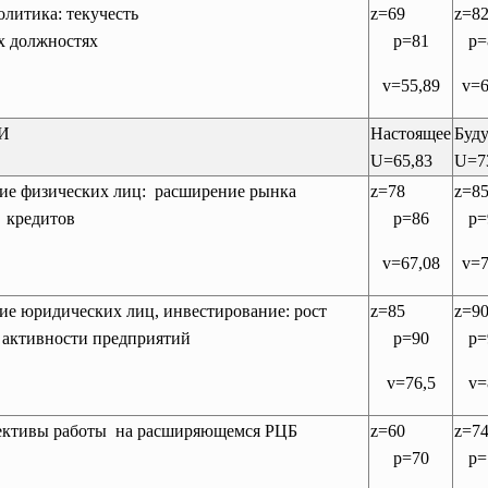
олитика: текучесть
z=69
z=8
х должностях
p=81
p=
v=55,89
v=6
И
Настоящее
Буд
U=65,83
U=7
ие физических лиц:
расширение рынка
z=78
z=8
х кредитов
p=86
p=
v=67,08
v=7
ие юридических лиц, инвестирование: рост
z=85
z=9
 активности предприятий
p=90
p=
v=76,5
v=
пективы работы на расширяющемся РЦБ
z=60
z=7
p=70
p=