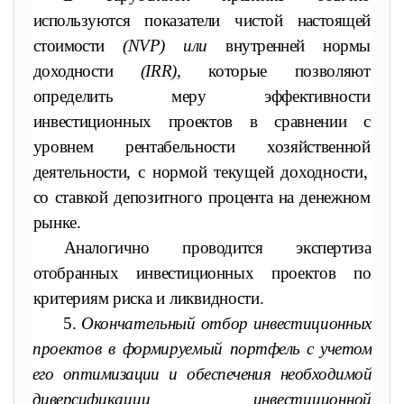
используются показатели чис
той настоящей
стоимости
(NVP) или
внутренней нормы
доходности
(
IRR
),
которые позволяют
определить меру эффективности
инвестиционных проектов в сравнении с
уровнем рентабельности хозяйственной
деятельности, с нормой текущей доходности,
со ставкой
депозитного процента на денежном
рынке.
Аналогично проводится экспертиза
отобранных инвестицион
ных проектов по
критериям риска и ликвидности.
5.
Окончательный отбор инвестиционных
проектов в формируемый
портфель с учетом
его оптимизации и обеспечения необходимой
диверси
фикации инвестиционной