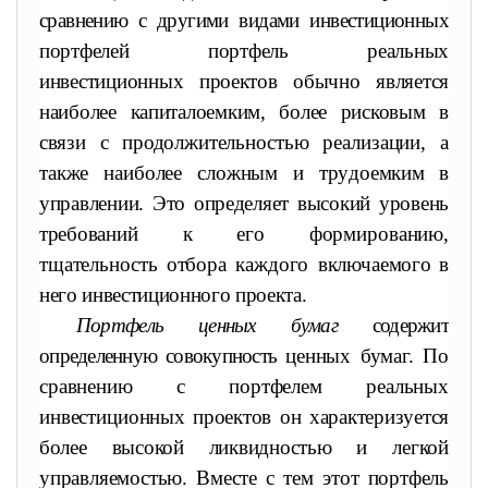
сравнению с другими видами инвестиционных
портфелей портфель реальных
инвестиционных проектов обычно является
наиболее капиталоемким, более рисковым в
связи с прод
олжительностью реализации, а
также наиболее сложным и тру
доемким в
управлении. Это определяет высокий уровень
требова
ний к его формированию,
тщательность отбора каждого включа
емого в
него инвестиционного проекта.
Портфель ценных бумаг
содержит
определенную совокупность
ценных бумаг. По
сравнению с портфелем реальных
инвестици
онных проектов он характеризуется
более высокой ликвидностью
и легкой
управляемостью. Вместе с тем этот портфель