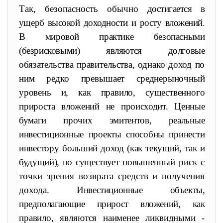
Так, безопасность обычно
достигается в
ущерб высокой доходности и росту вложений.
В миро
вой практике безопасными
(безрисковыми) являются долговые
обя
зательства правительства, однако доход по
ним редко превышает
среднерыночный
уровень и, как правило, существенного
прироста
вложений не происходит. Ценные
бумаги прочих эмитентов, реаль
ные
инвестиционные проекты способны принести
инвестору боль
ший доход (как текущий, так и
будущий), но существует повышен
ный риск с
точки зрения возврата средств и получения
дохода.
Инвестиционные объекты,
предполагающие прирост вложений, как
правило, являются наименее ликвидными -