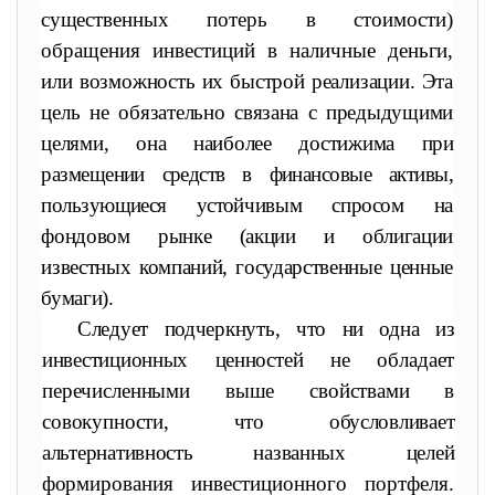
сущест
венных потерь в стоимости)
обращения инвестиций в наличные
деньги,
или возможность их быстрой реализации. Эта
цель не обя
зательно связана с предыдущими
целями, она наиболее достижима
при
размещении средств в финансовые активы,
пользующиеся устой
чивым спросом на
фондовом рынке (акции и облигации
известных компаний, государственные ценные
бумаги).
Следует подчеркнуть, что ни одна из
инвестиционных ценно
стей не обладает
перечисленными выше свойствами в
совокупно
сти, что обусловливает
альтернативность названных целей
форми
рования инвестиционного портфеля.