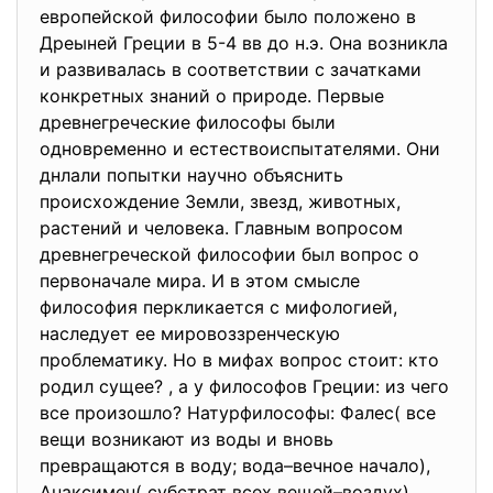
европейской философии было положено в
Дреыней Греции в 5-4 вв до н.э. Она возникла
и развивалась в соответствии с зачатками
конкретных знаний о природе. Первые
древнегреческие философы были
одновременно и естествоиспытателями. Они
днлали попытки научно объяснить
происхождение Земли, звезд, животных,
растений и человека. Главным вопросом
древнегреческой философии был вопрос о
первоначале мира. И в этом смысле
философия перкликается с мифологией,
наследует ее мировоззренческую
проблематику. Но в мифах вопрос стоит: кто
родил сущее? , а у философов Греции: из чего
все произошло? Натурфилософы: Фалес( все
вещи возникают из воды и вновь
превращаются в воду; вода–вечное начало),
Анаксимен( субстрат всех вещей–воздух),