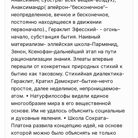
Анаксимандр( апейрон–“бесконечное”–
неопределенное, вечное и бесконечное,
постоянно находящееся в движении
первоначало)., Гераклит Эфесский- - огонь–
начало, субстанция бытия. Наивный
материализм- эллейская школа–Парменид,
Зенон, Ксенофан–дальнейший этап на пути
рационализации знания. Элеаты впервые
перешли от конкретных природных стихий к
бытию как таковому. Стихийная диалектика-
Гераклит, Кратил Демокрит–бытие–нечто
простое, далее неделимое, непроницаемое–
атом. • Натурфилософы видели единое
многообразие мира в его вещественной
основе. Им не удалось объяснить социальные
и духовные явления. • Школа Сократа–
Платона развила концепцию идей, на основе
которой можно было объяснять не только