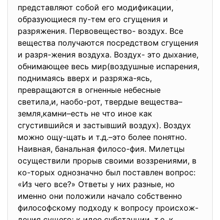
представляют собой его модификации,
образующиеся пу-тем его сгущения и
разряжения. Первовещество- воздух. Все
вещества получаются посредством сгущения
и разря-жения воздуха. Воздух- это дыхание,
обнимающее весь мир(воздушные испарения,
поднимаясь вверх и разряжа-ясь,
превращаются в огненные небесные
светила,и, наобо-рот, твердые вещества–
земля,камни–есть не что иное как
сгустившийся и застывший воздух). Воздух
можно ощу-щать и т.д.–это более понятно.
Наивная, банальная филосо-фия. Милетцы
осуществили прорыв своими воззрениями, в
ко-торых однозначно был поставлен вопрос:
«Из чего все?» Ответы у них разные, но
именно они положили начало собственно
философскому подходу к вопросу происхож-
дения сущего: к идее субстанции, т.е. к