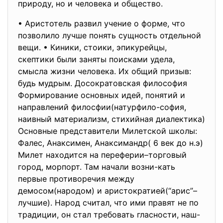
природу, но и человека и общество.
• Аристотель развил учение о форме, что
позволило лучше понять сущность отдельной
вещи. • Киники, стоики, эпикурейцы,
скептики были заняты поисками удела,
смысла жизни человека. Их общий призыв:
будь мудрым. Досократовская философия
Формирование основных идей, понятий и
направлений филосфии(натурфило-софия,
наивный материализм, стихийная диалектика)
Основные представители Милетской школы:
Фалес, Анаксимен, Анаксимандр( 6 век до н.э)
Милет находится на переферии–торговый
город, морпорт. Там начали возни-кать
первые противоречия между
демосом(народом) и аристократией(“арис”–
лучшие). Народ считал, что ими правят не по
традиции, он стал требовать гласности, наш-