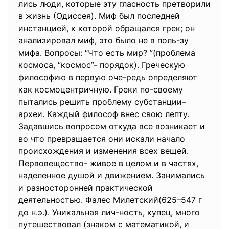
лись люди, которые эту гласность претворили
в жизнь (Одиссея). Миф был последней
инстанцией, к которой обращался грек; он
анализировал миф, это было не в поль-зу
мифа. Вопросы: “Что есть мир? ”(проблема
космоса, “космос”- порядок). Греческую
философию в первую оче-редь определяют
как космоцентричную. Греки по-своему
пытались решить проблему субстанции–
археи. Каждый философ внес свою лепту.
Задавшись вопросом откуда все возникает и
во что превращается они искали начало
происхождения и изменения всех вещей.
Первовещество- живое в целом и в частях,
наделенное душой и движением. Занимались
и разносторонней практической
деятельностью. Фалес Милетский(625–547 г
до н.э.). Уникальная лич-ность, купец, много
путешествовал (знаком с математикой, и