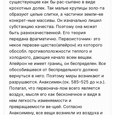
существующее как бы рас-сыпано в виде
крохотных долек. Так малые крупицы золо-та
образуют целые слитки, а частички земли–ее
конкрет-ные массивы. Он изначально лишил
субстанцию качества. Поэтому она может
быть разнокачественной. Его теория
передана фрагматично. Первоисточник- это
некое первове-щество(апейрон) из которого
обособл. противоположности теплого и
холодного, дающие начало всем вещам.
Апейрон не имеет границ, он беспределен. Все
обособившееся от беспредельного должно
вернуться в него. Поэтому миры возникают и
разрушаются. Анаксимен.(ок. 585–525 до н.э.).
Полагал, что первонача-лом всего является
воздух, мысля его как бесконечное и видя в
нем легкость изменяемости и
превращаемости ве-щей. Согласно
Анаксимену, все вещи возникли из воздуха и