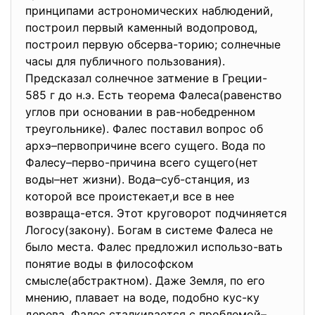
принципами астрономических наблюдений,
построил первый каменный водопровод,
построил первую обсерва-торию; солнечные
часы для публичного пользования).
Предсказал солнечное затмение в Греции-
585 г до н.э. Есть теорема Фалеса(равенство
углов при основании в рав-нобедренном
треугольнике). Фалес поставил вопрос об
архэ–первопричине всего сущего. Вода по
Фалесу–перво-причина всего сущего(нет
воды–нет жизни). Вода–суб-станция, из
которой все проистекает,и все в нее
возвраща-ется. Этот круговорот подчиняется
Логосу(закону). Богам в системе Фалеса не
было места. Фалес предложил использо-вать
понятие воды в философском
смысле(абстрактном). Даже Земля, по его
мнению, плавает на воде, подобно кус-ку
дерева. Фалес сталкивается с проблемой–